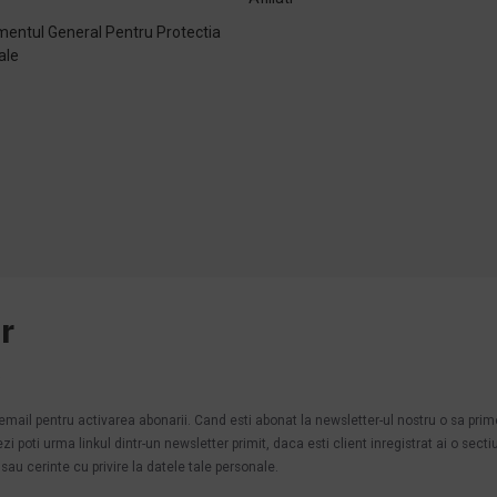
entul General Pentru Protectia
ale
e
r
.
n email pentru activarea abonarii. Cand esti abonat la newsletter-ul nostru o sa pri
poti urma linkul dintr-un newsletter primit, daca esti client inregistrat ai o secti
au cerinte cu privire la datele tale personale.