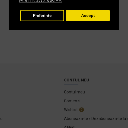
POLITICA COOKIES
Preferinte
Accept
CONTUL MEU
Contul meu
Comenzi
Wishlist
0
ou
Aboneaza-te / Dezaboneaza-te la 
Afiliati