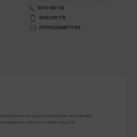
0314 100 110
0740 230 170
OFFICE@SANITO.RO
mesti emailuri cu un caracter promotional sau informativ
une speciala in contul tau in acest scop, si de