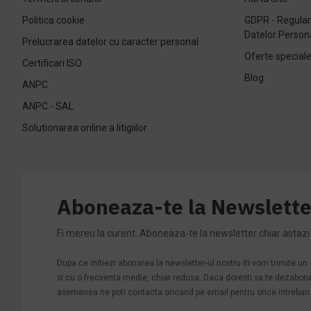
Politica cookie
GDPR - Regulam
Datelor Person
Prelucrarea datelor cu caracter personal
Oferte special
Certificari ISO
Blog
ANPC
ANPC - SAL
Solutionarea online a litigiilor
Aboneaza-te la Newslette
Fi mereu la curent. Aboneaza-te la newsletter chiar astazi
Dupa ce initiezi abonarea la newsletter-ul nostru iti vom trimite u
si cu o frecventa medie, chiar redusa. Daca doresti sa te dezabonezi 
asemenea ne poti contacta oricand pe email pentru orice intrebari s