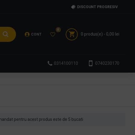
DISCOUNT PROGRESIV
0
0 produs(e) - 0,00 lei
CONT
0314100110
0740230170
andat pentru acest produs este de 5 bucati