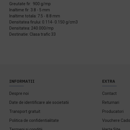
Greutate fir: 900 g/mp
Inaltime fir: 3.8 - 5 mm
Inaltime totala: 7.5 - 8.8 mm
Densitatea firului: 0.114- 0.150 g/cm3
Densitatea: 240.000/mp
Destinatie: Clasa trafic 33
INFORMATII
EXTRA
Despre noi
Contact
Date de identificare ale societatii
Returnari
Transport gratuit
Producatori
Politica de confidentialitate
Vouchere Cad
Termeni si conditii
Harta Site