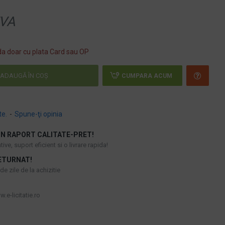
VA
a doar cu plata Card sau OP
ADAUGĂ ÎN COŞ
CUMPARA ACUM
te.
-
Spune-ţi opinia
N RAPORT CALITATE-PRET!
ive, suport eficient si o livrare rapida!
ETURNAT!
e zile de la achizitie
.e-licitatie.ro