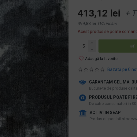
413,12 lei
+ T
499,88 lei
TVA inclus
Acest produs se poate comand
Adaugă la favorite
Bazată pe 0 no
GARANTAM CEL MAI BU
​Bucura-te de produse calitat
PRODUSUL POATE FI R
De catre consumatori in 30 d
ACTIVI IN SEAP
Produs disponibil si pe www