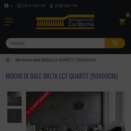
0314 100 110
0740 230 170
0
Mocheta dale Balta Lct QUARTZ (50x50cm)
MOCHETA DALE BALTA LCT QUARTZ (50X50CM)
2 - 3 SAPTAMANI