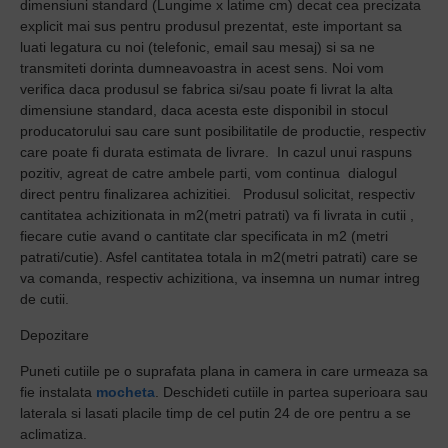
dimensiuni standard (Lungime x latime cm) decat cea precizata
explicit mai sus pentru produsul prezentat, este important sa
luati legatura cu noi (telefonic, email sau mesaj) si sa ne
transmiteti dorinta dumneavoastra in acest sens. Noi vom
verifica daca produsul se fabrica si/sau poate fi livrat la alta
dimensiune standard, daca acesta este disponibil in stocul
producatorului sau care sunt posibilitatile de productie, respectiv
care poate fi durata estimata de livrare.
In cazul unui raspuns
pozitiv, agreat de catre ambele parti, vom continua
dialogul
direct pentru finalizarea achizitiei.
Produsul solicitat, respectiv
cantitatea achizitionata in m2(metri patrati) va fi livrata in cutii ,
fiecare cutie avand o cantitate clar specificata in m2 (metri
patrati/cutie). Asfel cantitatea totala in m2(metri patrati) care se
va comanda, respectiv achizitiona, va insemna un numar intreg
de cutii.
Depozitare
Puneti cutiile pe o suprafata plana in camera in care urmeaza sa
fie instalata
mocheta
. Deschideti cutiile in partea superioara sau
laterala si lasati placile timp de cel putin 24 de ore pentru a se
aclimatiza.