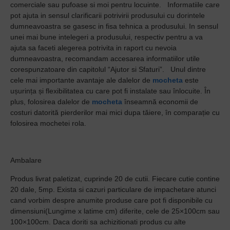
comerciale sau pufoase si moi pentru locuinte.
Informatiile care
pot ajuta in sensul clarificarii potrivirii produsului cu dorintele
dumneavoastra se gasesc in fisa tehnica a produsului. In sensul
unei mai bune intelegeri a produsului, respectiv pentru a va
ajuta sa faceti alegerea potrivita in raport cu nevoia
dumneavoastra, recomandam accesarea informatiilor utile
corespunzatoare din capitolul “Ajutor si Sfaturi”.
Unul dintre
cele mai importante avantaje ale dalelor de
mocheta
este
ușurința și flexibilitatea cu care pot fi instalate sau înlocuite. În
plus, folosirea dalelor de
mocheta
înseamnă economii de
costuri datorită pierderilor mai mici dupa tăiere, în comparație cu
folosirea mochetei rola.
Ambalare
Produs livrat paletizat, cuprinde 20 de cutii. Fiecare cutie contine
20 dale, 5mp. Exista si cazuri particulare de impachetare atunci
cand vorbim despre anumite produse care pot fi disponibile cu
dimensiuni(Lungime x latime cm) diferite, cele de 25×100cm sau
100×100cm. Daca doriti sa achizitionati produs cu alte