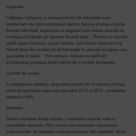
Inspectie
Calitatea, culoarea si numarul lotului de fabricatie sunt
mentionate de catre producator pentru fiecare produs in parte.
Aceste informatii, impreuna cu sageata care indica directia de
montaj pot fi gasite pe spatele fiecarei dale.
Pentru un rezultat
optim dupa montare, vizual vorbind, este foarte important sa
folositi placi din acelasi lot de fabricatie in aceeasi incapere sau
suprafata in parte.
Prin urmare, trebuie sa verificati
intotdeauna produsul livrat inainte de a incepe instalarea.
Conditii de mediu
In asteptarea instalarii, depozitati placile intr-o camera inchisa,
unde temperatura este cuprinsa intre 15°C si 25°C ,umiditatea
relativa ± 60%.
Instalare
Pentru rezultate finale optime, o instalare corecta
este o
necesitate absoluta. Prin urmare recomandam accesarea
instructiunilor de instalare corespunzatoare din capitolul “Ajutor