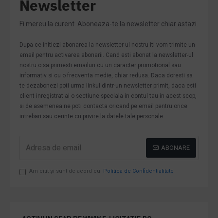
Newsletter
Fi mereu la curent. Aboneaza-te la newsletter chiar astazi.
Dupa ce initiezi abonarea la newsletter-ul nostru iti vom trimite un
email pentru activarea abonarii. Cand esti abonat la newsletter-ul
nostru o sa primesti emailuri cu un caracter promotional sau
informativ si cu o frecventa medie, chiar redusa. Daca doresti sa
te dezabonezi poti urma linkul dintr-un newsletter primit, daca esti
client inregistrat ai o sectiune speciala in contul tau in acest scop,
si de asemenea ne poti contacta oricand pe email pentru orice
intrebari sau cerinte cu privire la datele tale personale.
ABONARE
Am citit şi sunt de acord cu
Politica de Confidentialitate