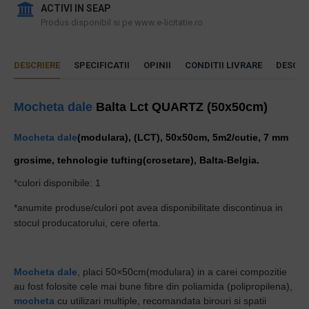
ACTIVI IN SEAP
Produs disponibil si pe www.e-licitatie.ro
DESCRIERE
SPECIFICATII
OPINII
CONDITII LIVRARE
DESCAR
Mocheta dale
Balta Lct QUARTZ (50x50cm)
Mocheta dale
(modulara), (LCT), 50x50cm, 5m2/cutie, 7 mm
grosime, tehnologie tufting(crosetare), Balta-Belgia.
*culori disponibile: 1
*anumite produse/culori pot avea disponibilitate discontinua in
stocul producatorului, cere oferta.
Mocheta dale
, placi 50×50cm(modulara) in a carei compozitie
au fost folosite cele mai bune fibre din poliamida (polipropilena),
mocheta
cu utilizari multiple, recomandata birouri si spatii