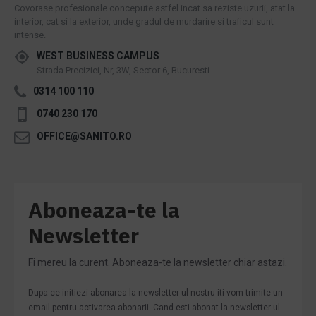
Covorase profesionale concepute astfel incat sa reziste uzurii, atat la
interior, cat si la exterior, unde gradul de murdarire si traficul sunt
intense.
WEST BUSINESS CAMPUS
Strada Preciziei, Nr, 3W, Sector 6, Bucuresti
0314 100 110
0740 230 170
OFFICE@SANITO.RO
Aboneaza-te la
Newsletter
Fi mereu la curent. Aboneaza-te la newsletter chiar astazi.
Dupa ce initiezi abonarea la newsletter-ul nostru iti vom trimite un
email pentru activarea abonarii. Cand esti abonat la newsletter-ul