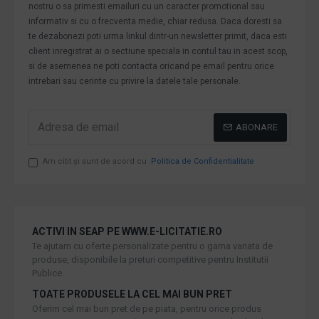
nostru o sa primesti emailuri cu un caracter promotional sau
informativ si cu o frecventa medie, chiar redusa. Daca doresti sa
te dezabonezi poti urma linkul dintr-un newsletter primit, daca esti
client inregistrat ai o sectiune speciala in contul tau in acest scop,
si de asemenea ne poti contacta oricand pe email pentru orice
intrebari sau cerinte cu privire la datele tale personale.
ABONARE
Am citit şi sunt de acord cu
Politica de Confidentialitate
ACTIVI IN SEAP PE WWW.E-LICITATIE.RO
Te ajutam cu oferte personalizate pentru o gama variata de
produse, disponibile la preturi competitive pentru Institutii
Publice.
TOATE PRODUSELE LA CEL MAI BUN PRET
Oferim cel mai bun pret de pe piata, pentru orice produs