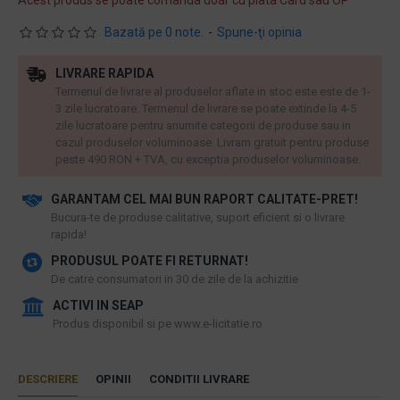
Acest produs se poate comanda doar cu plata Card sau OP
Bazată pe 0 note.
-
Spune-ţi opinia
LIVRARE RAPIDA
Termenul de livrare al produselor aflate in stoc este este de 1-
3 zile lucratoare. Termenul de livrare se poate extinde la 4-5
zile lucratoare pentru anumite categorii de produse sau in
cazul produselor voluminoase. Livram gratuit pentru produse
peste 490 RON + TVA, cu exceptia produselor voluminoase.
GARANTAM CEL MAI BUN RAPORT CALITATE-PRET!
​Bucura-te de produse calitative, suport eficient si o livrare
rapida!
PRODUSUL POATE FI RETURNAT!
De catre consumatori in 30 de zile de la achizitie
ACTIVI IN SEAP
Produs disponibil si pe www.e-licitatie.ro
DESCRIERE
OPINII
CONDITII LIVRARE