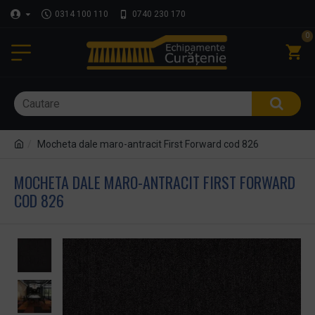
0314 100 110
0740 230 170
0
Mocheta dale maro-antracit First Forward cod 826
MOCHETA DALE MARO-ANTRACIT FIRST FORWARD
COD 826