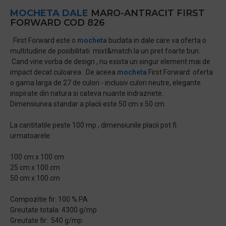
MOCHETA DALE
MARO-ANTRACIT FIRST
FORWARD COD 826
First Forward este o
mocheta
buclata in dale care va oferta o
multitudine de posibilitati mixt&match la un pret foarte bun.
Cand vine vorba de design , nu exista un singur element mai de
impact decat culoarea . De aceea
mocheta
First Forward oferta
o gama larga de 27 de culori - inclusiv culori neutre, elegante
inspirate din natura si cateva nuante indraznete.
Dimensiunea standar a placii este 50 cm x 50 cm
La cantitatile peste 100 mp , dimensiunile placii pot fi
urmatoarele:
100 cm x 100 cm
25 cm x 100 cm
50 cm x 100 cm
Compozitie fir: 100 % PA
Greutate totala: 4300 g/mp
Greutate fir: 540 g/mp