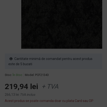
Cantitate minimă de comandat pentru acest produs
este de 5 bucati
Stoc:
În Stoc
Model:
PCF21343
219,94 lei
+ TVA
266,13 lei
TVA inclus
Acest produs se poate comanda doar cu plata Card sau OP