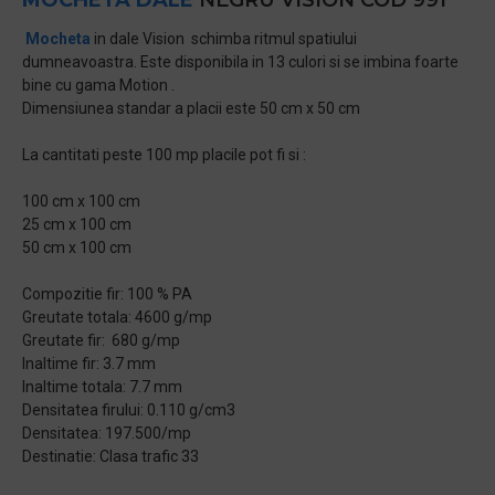
MOCHETA DALE
NEGRU VISION COD 991
Mocheta
in dale Vision schimba ritmul spatiului
dumneavoastra. Este disponibila in 13 culori si se imbina foarte
bine cu gama Motion .
Dimensiunea standar a placii este 50 cm x 50 cm
La cantitati peste 100 mp placile pot fi si :
100 cm x 100 cm
25 cm x 100 cm
50 cm x 100 cm
Compozitie fir: 100 % PA
Greutate totala: 4600 g/mp
Greutate fir: 680 g/mp
Inaltime fir: 3.7 mm
Inaltime totala: 7.7 mm
Densitatea firului: 0.110 g/cm3
Densitatea: 197.500/mp
Destinatie: Clasa trafic 33