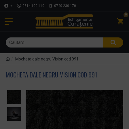
0314 100 110
0740 230 170
0
Mocheta dale negru Vision cod 991
MOCHETA DALE NEGRU VISION COD 991