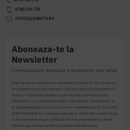
0740 230 170
OFFICE@SANITO.RO
Aboneaza-te la
Newsletter
Fi mereu la curent. Aboneaza-te la newsletter chiar astazi.
Dupa ce initiezi abonarea la newsletter-ul nostru iti vom trimite un
email pentru activarea abonarii. Cand esti abonat la newsletter-ul
nostru o sa primesti emailuri cu un caracter promotional sau
informativ si cu o frecventa medie, chiar redusa. Daca doresti sa
te dezabonezi poti urma linkul dintr-un newsletter primit, daca esti
client inregistrat ai o sectiune speciala in contul tau in acest scop,
si de asemenea ne poti contacta oricand pe email pentru orice
intrebari sau cerinte cu privire la datele tale personale.