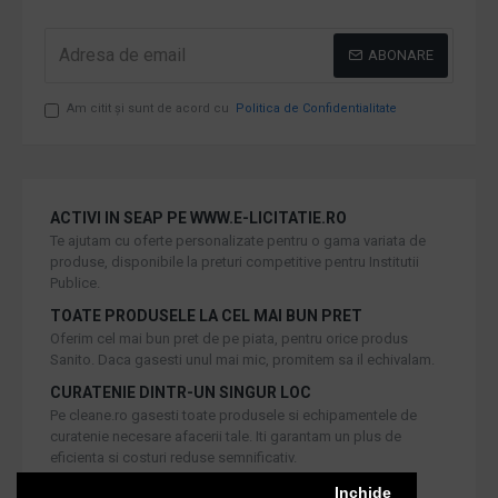
ABONARE
Am citit şi sunt de acord cu
Politica de Confidentialitate
ACTIVI IN SEAP PE WWW.E-LICITATIE.RO
Te ajutam cu oferte personalizate pentru o gama variata de
produse, disponibile la preturi competitive pentru Institutii
Publice.
TOATE PRODUSELE LA CEL MAI BUN PRET
Oferim cel mai bun pret de pe piata, pentru orice produs
Sanito. Daca gasesti unul mai mic, promitem sa il echivalam.
CURATENIE DINTR-UN SINGUR LOC
Pe cleane.ro gasesti toate produsele si echipamentele de
curatenie necesare afacerii tale. Iti garantam un plus de
eficienta si costuri reduse semnificativ.
RETUR IN 30 DE ZILE
Inchide