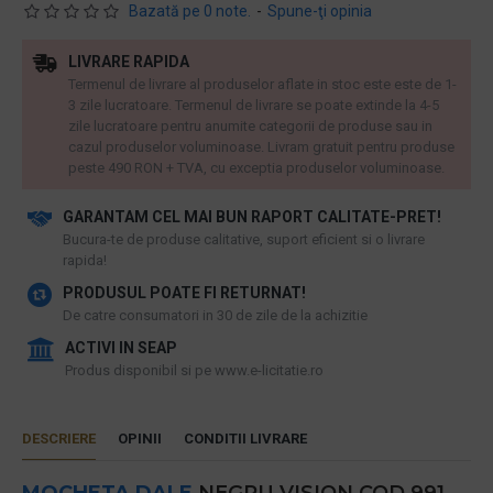
Bazată pe 0 note.
-
Spune-ţi opinia
LIVRARE RAPIDA
Termenul de livrare al produselor aflate in stoc este este de 1-
3 zile lucratoare. Termenul de livrare se poate extinde la 4-5
zile lucratoare pentru anumite categorii de produse sau in
cazul produselor voluminoase. Livram gratuit pentru produse
peste 490 RON + TVA, cu exceptia produselor voluminoase.
GARANTAM CEL MAI BUN RAPORT CALITATE-PRET!
​Bucura-te de produse calitative, suport eficient si o livrare
rapida!
PRODUSUL POATE FI RETURNAT!
De catre consumatori in 30 de zile de la achizitie
ACTIVI IN SEAP
Produs disponibil si pe www.e-licitatie.ro
DESCRIERE
OPINII
CONDITII LIVRARE