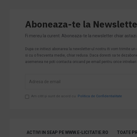
Aboneaza-te la Newslette
Fi mereu la curent. Aboneaza-te la newsletter chiar astazi
Dupa ce initiezi abonarea la newsletter-ul nostru iti vom trimite u
si cu o frecventa medie, chiar redusa. Daca doresti sa te dezabonezi 
asemenea ne poti contacta oricand pe email pentru orice intrebari s
Am citit şi sunt de acord cu
Politica de Confidentialitate
ACTIVI IN SEAP PE WWW.E-LICITATIE.RO
TOATE PR