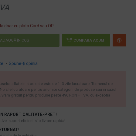
VA
a doar cu plata Card sau OP
ADAUGĂ ÎN COŞ
CUMPARA ACUM
te.
-
Spune-ţi opinia
uselor aflate in stoc este este de 1- 3 zile lucratoare. Termenul de
 4-5 zile lucratoare pentru anumite categorii de produse sau in cazul
ivram gratuit pentru produse peste 490 RON + TVA, cu exceptia
N RAPORT CALITATE-PRET!
ive, suport eficient si o livrare rapida!
ETURNAT!
e zile de la achizitie