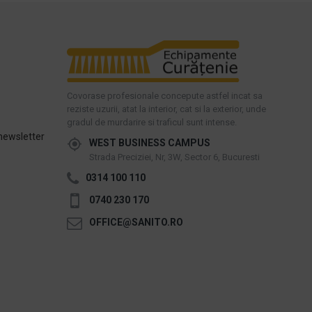
Covorase profesionale concepute astfel incat sa
reziste uzurii, atat la interior, cat si la exterior, unde
gradul de murdarire si traficul sunt intense.
newsletter
WEST BUSINESS CAMPUS
Strada Preciziei, Nr, 3W, Sector 6, Bucuresti
0314 100 110
0740 230 170
OFFICE@SANITO.RO