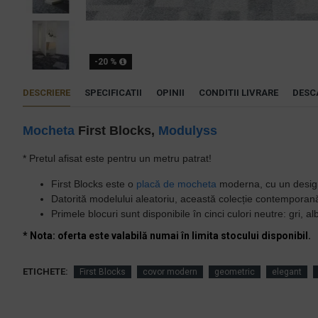
-20 %
DESCRIERE
SPECIFICATII
OPINII
CONDITII LIVRARE
DESC
Mocheta
First Blocks,
Modulyss
* Pretul afisat este pentru un metru patrat!
First Blocks este o
placă de mocheta
moderna, cu un design 
Datorită modelului aleatoriu, această colecție contemporană d
Primele blocuri sunt disponibile în cinci culori neutre: gri, al
* Nota: oferta este valabilă numai în limita stocului disponibil.
ETICHETE:
First Blocks
covor modern
geometric
elegant