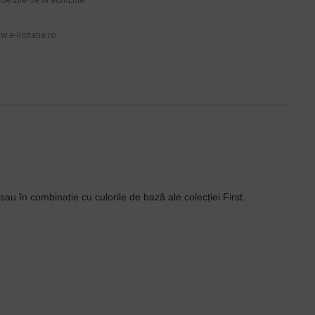
.e-licitatie.ro
au în combinație cu culorile de bază ale colecției First.
.