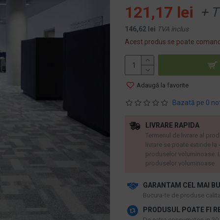
121,17 lei
+ T
146,62 lei
TVA inclus
Acest produs se poate comand
Adaugă la favorite
Bazată pe 0 no
LIVRARE RAPIDA
Termenul de livrare al prod
livrare se poate extinde la
produselor voluminoase. L
produselor voluminoase.
GARANTAM CEL MAI BU
​Bucura-te de produse calitat
PRODUSUL POATE FI R
De catre consumatori in 30 d