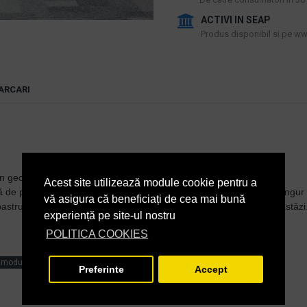
ACTIVI IN SEAP
Produs disponibil si pe www
ARCARI
geometric elegant, alcătuită din nuanțe subtile.
Acest site utilizează module cookie pentru a
e placi de covoare oferă oportunități infinite de design creativ singur s
vă asigura că beneficiați de cea mai bună
bastru, bej și maro și îndeplinesc cerințele stricte ale birourilor de astăzi
experiență pe site-ul nostru
POLITICA COOKIES
modulyss
Preferinte
Accept