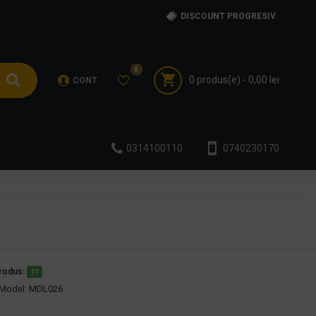
DISCOUNT PROGRESIV
0
0 produs(e) - 0,00 lei
CONT
0314100110
0740230170
produs:
11
Model:
MDL026