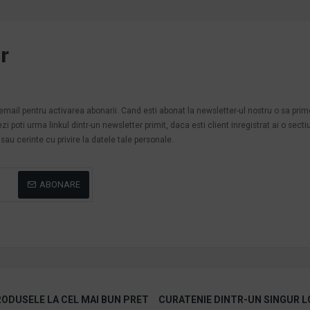
r
.
n email pentru activarea abonarii. Cand esti abonat la newsletter-ul nostru o sa pri
poti urma linkul dintr-un newsletter primit, daca esti client inregistrat ai o secti
au cerinte cu privire la datele tale personale.
ABONARE
ODUSELE LA CEL MAI BUN PRET
CURATENIE DINTR-UN SINGUR L