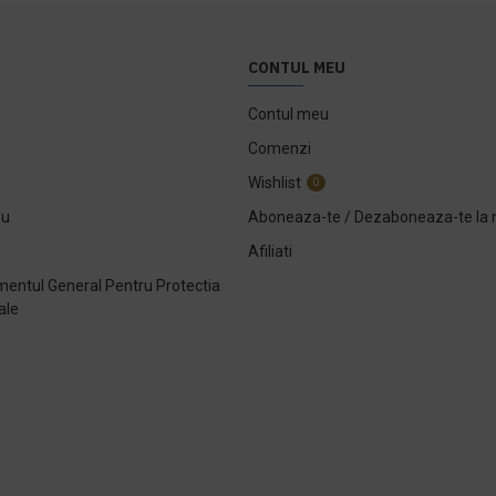
CONTUL MEU
Contul meu
Comenzi
Wishlist
0
ou
Aboneaza-te / Dezaboneaza-te la 
Afiliati
entul General Pentru Protectia
ale
e