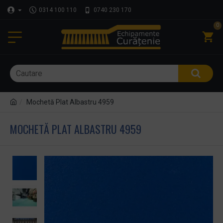
0314 100 110
0740 230 170
0
Mochetă Plat Albastru 4959
MOCHETĂ PLAT ALBASTRU 4959