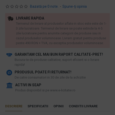
Bazată pe 0 note.
-
Spune-ţi opinia
LIVRARE RAPIDA
Termenul de livrare al produselor aflate in stoc este este de 1-
3 zile lucratoare. Termenul de livrare se poate extinde la 4-5
zile lucratoare pentru anumite categorii de produse sau in
cazul produselor voluminoase. Livram gratuit pentru produse
peste 490 RON + TVA, cu exceptia produselor voluminoase.
GARANTAM CEL MAI BUN RAPORT CALITATE-PRET!
​Bucura-te de produse calitative, suport eficient si o livrare
rapida!
PRODUSUL POATE FI RETURNAT!
De catre consumatori in 30 de zile de la achizitie
ACTIVI IN SEAP
Produs disponibil si pe www.e-licitatie.ro
DESCRIERE
SPECIFICATII
OPINII
CONDITII LIVRARE