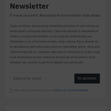
Newsletter
Fi mereu la curent. Aboneaza-te la newsletter chiar astazi.
Dupa ce initiezi abonarea la newsletter-ul nostru iti vom trimite un
email pentru activarea abonarii. Cand esti abonat la newsletter-ul
nostru o sa primesti emailuri cu un caracter promotional sau
informativ si cu o frecventa medie, chiar redusa. Daca doresti sa
te dezabonezi poti urma linkul dintr-un newsletter primit, daca esti
client inregistrat ai o sectiune speciala in contul tau in acest scop,
si de asemenea ne poti contacta oricand pe email pentru orice
intrebari sau cerinte cu privire la datele tale personale.
ABONARE
Am citit şi sunt de acord cu
Politica de Confidentialitate