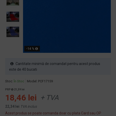
-14 %
Cantitate minimă de comandat pentru acest produs
este de 40 bucati
Stoc:
În Stoc
Model:
PCF17159
PRP
21,59 lei
18,46 lei
+ TVA
22,34 lei
TVA inclus
Acest produs se poate comanda doar cu plata Card sau OP