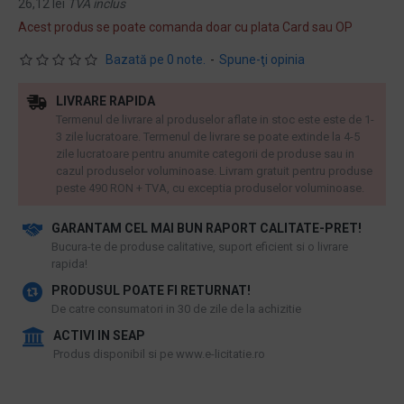
26,12 lei
TVA inclus
Acest produs se poate comanda doar cu plata Card sau OP
Bazată pe 0 note.
-
Spune-ţi opinia
LIVRARE RAPIDA
Termenul de livrare al produselor aflate in stoc este este de 1-
3 zile lucratoare. Termenul de livrare se poate extinde la 4-5
zile lucratoare pentru anumite categorii de produse sau in
cazul produselor voluminoase. Livram gratuit pentru produse
peste 490 RON + TVA, cu exceptia produselor voluminoase.
GARANTAM CEL MAI BUN RAPORT CALITATE-PRET!
​Bucura-te de produse calitative, suport eficient si o livrare
rapida!
PRODUSUL POATE FI RETURNAT!
De catre consumatori in 30 de zile de la achizitie
ACTIVI IN SEAP
Produs disponibil si pe www.e-licitatie.ro