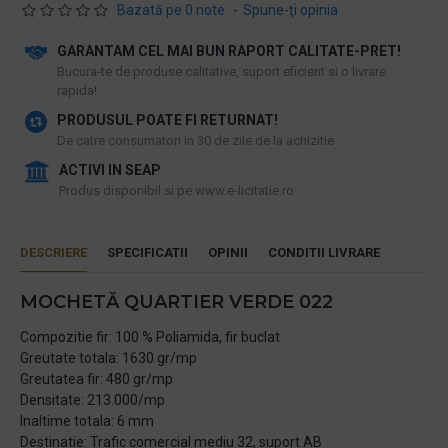
Bazată pe 0 note.
-
Spune-ţi opinia
GARANTAM CEL MAI BUN RAPORT CALITATE-PRET!
​Bucura-te de produse calitative, suport eficient si o livrare
rapida!
PRODUSUL POATE FI RETURNAT!
De catre consumatori in 30 de zile de la achizitie
ACTIVI IN SEAP
Produs disponibil si pe www.e-licitatie.ro
DESCRIERE
SPECIFICATII
OPINII
CONDITII LIVRARE
MOCHETĂ QUARTIER VERDE 022
Compozitie fir: 100 % Poliamida, fir buclat
Greutate totala: 1630 gr/mp
Greutatea fir: 480 gr/mp
Densitate: 213.000/mp
Inaltime totala: 6 mm
Destinatie: Trafic comercial mediu 32, suport AB