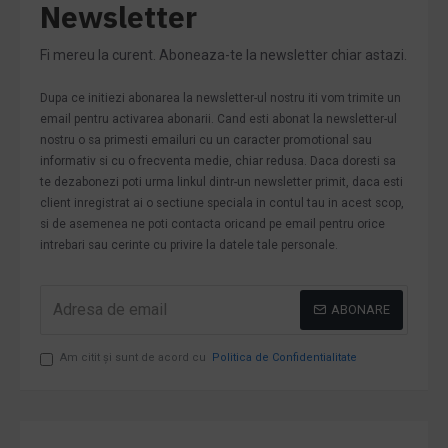
Newsletter
Fi mereu la curent. Aboneaza-te la newsletter chiar astazi.
Dupa ce initiezi abonarea la newsletter-ul nostru iti vom trimite un
email pentru activarea abonarii. Cand esti abonat la newsletter-ul
nostru o sa primesti emailuri cu un caracter promotional sau
informativ si cu o frecventa medie, chiar redusa. Daca doresti sa
te dezabonezi poti urma linkul dintr-un newsletter primit, daca esti
client inregistrat ai o sectiune speciala in contul tau in acest scop,
si de asemenea ne poti contacta oricand pe email pentru orice
intrebari sau cerinte cu privire la datele tale personale.
ABONARE
Am citit şi sunt de acord cu
Politica de Confidentialitate