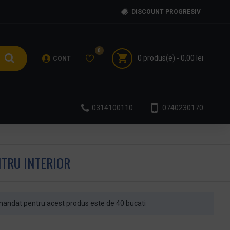
DISCOUNT PROGRESIV
0
0 produs(e) - 0,00 lei
CONT
0314100110
0740230170
NTRU INTERIOR
andat pentru acest produs este de 40 bucati