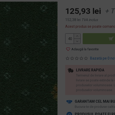
125,93 lei
+ T
152,38 lei
TVA inclus
Acest produs se poate comand
Adaugă la favorite
Bazată pe 0 no
LIVRARE RAPIDA
Termenul de livrare al prod
livrare se poate extinde la
produselor voluminoase. L
produselor voluminoase.
GARANTAM CEL MAI BU
​Bucura-te de produse calitat
PRODUSUL POATE FI R