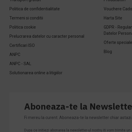
Politica de confidentialitate
Vouchere Cad
Termeni si conditii
Harta Site
Politica cookie
GDPR - Regulam
Datelor Person
Prelucrarea datelor cu caracter personal
Oferte special
Certificari ISO
Blog
ANPC
ANPC - SAL
Solutionarea online a litigiilor
Aboneaza-te la Newslette
Fi mereu la curent. Aboneaza-te la newsletter chiar astazi
Dupa ce initiezi abonarea la newsletter-ul nostru iti vom trimite u