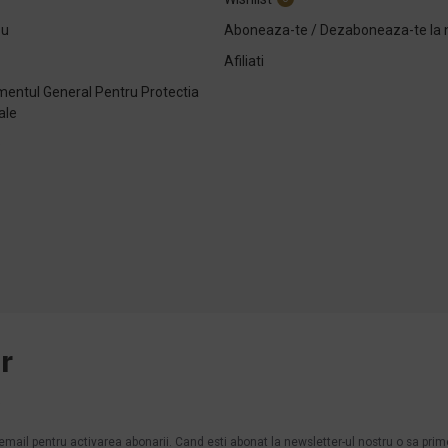
ou
Aboneaza-te / Dezaboneaza-te la 
Afiliati
entul General Pentru Protectia
ale
e
r
.
n email pentru activarea abonarii. Cand esti abonat la newsletter-ul nostru o sa pri