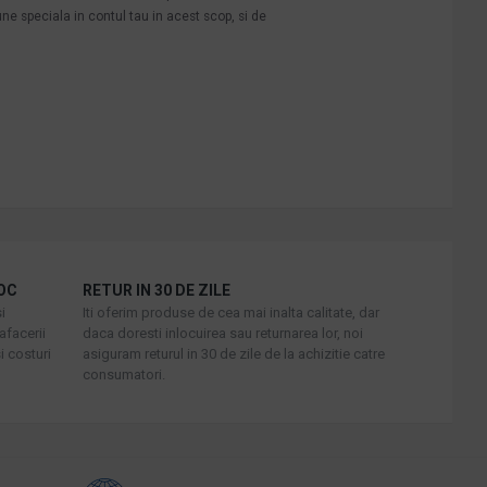
une speciala in contul tau in acest scop, si de
OC
RETUR IN 30 DE ZILE
i
Iti oferim produse de cea mai inalta calitate, dar
afacerii
daca doresti inlocuirea sau returnarea lor, noi
i costuri
asiguram returul in 30 de zile de la achizitie catre
consumatori.