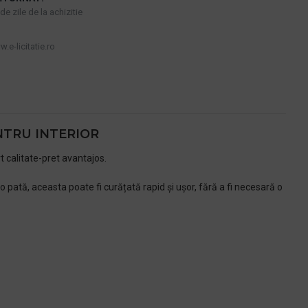
e zile de la achizitie
.e-licitatie.ro
ENTRU INTERIOR
rt calitate-pret avantajos.
 pată, aceasta poate fi curățată rapid și ușor, fără a fi necesară o