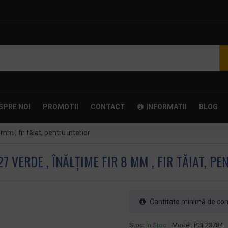
SPRE NOI
PROMOTII
CONTACT
INFORMATII
BLOG
m , fir tăiat, pentru interior
VERDE , ÎNĂLȚIME FIR 8 MM , FIR TĂIAT, PE
Cantitate minimă de com
Stoc:
În Stoc
Model:
PCF23784