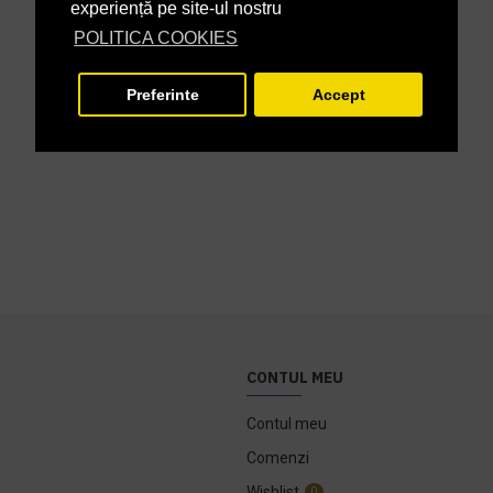
experiență pe site-ul nostru
POLITICA COOKIES
Preferinte
Accept
CONTUL MEU
Contul meu
Comenzi
Wishlist
0