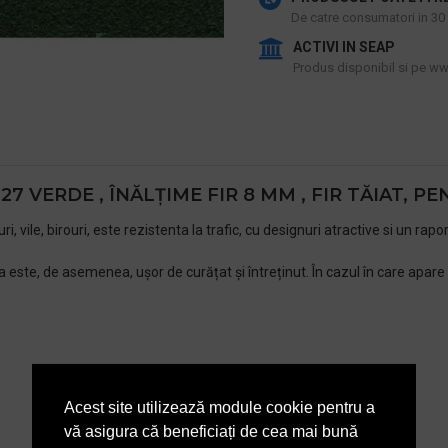
De catre consumatori in 30 d
ACTIVI IN SEAP
Produs disponibil si pe www
 VERDE , ÎNĂLȚIME FIR 8 MM , FIR TĂIAT, P
vile, birouri, este rezistenta la trafic, cu designuri atractive si un rapo
este, de asemenea, ușor de curățat și întreținut. În cazul în care apare o
Acest site utilizează module cookie pentru a
vă asigura că beneficiați de cea mai bună