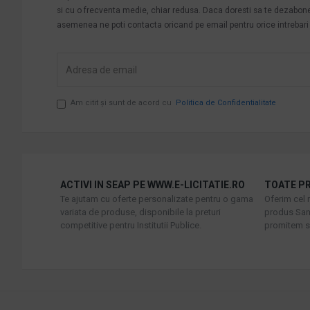
si cu o frecventa medie, chiar redusa. Daca doresti sa te dezabonezi 
asemenea ne poti contacta oricand pe email pentru orice intrebari s
Am citit şi sunt de acord cu
Politica de Confidentialitate
ACTIVI IN SEAP PE WWW.E-LICITATIE.RO
TOATE PR
Te ajutam cu oferte personalizate pentru o gama
Oferim cel 
variata de produse, disponibile la preturi
produs Sani
competitive pentru Institutii Publice.
promitem sa