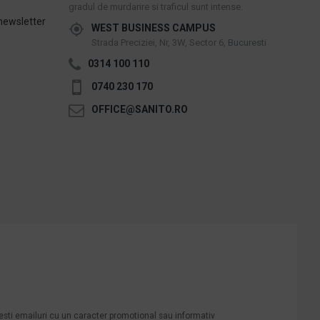
gradul de murdarire si traficul sunt intense.
newsletter
WEST BUSINESS CAMPUS
Strada Preciziei, Nr, 3W, Sector 6, Bucuresti
0314 100 110
0740 230 170
OFFICE@SANITO.RO
mesti emailuri cu un caracter promotional sau informativ