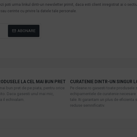
poti urma linkul dintr-un newsletter primit, daca esti client inregistrat ai o secti
au cerinte cu privire la datele tale personale.
ABONARE
ODUSELE LA CEL MAI BUN PRET
CURATENIE DINTR-UN SINGUR L
mai bun pret de pe piata, pentru orice
Pe cleane.ro gasesti toate produsele s
to. Daca gasesti unul mai mic,
echipamentele de curatenie necesare 
 il echivalam.
tale. Iti garantam un plus de eficienta s
reduse semnificativ.