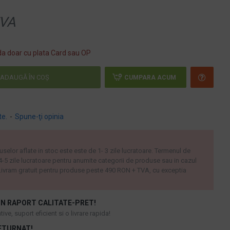
VA
a doar cu plata Card sau OP
ADAUGĂ ÎN COŞ
CUMPARA ACUM
te.
-
Spune-ţi opinia
uselor aflate in stoc este este de 1- 3 zile lucratoare. Termenul de
 4-5 zile lucratoare pentru anumite categorii de produse sau in cazul
ivram gratuit pentru produse peste 490 RON + TVA, cu exceptia
N RAPORT CALITATE-PRET!
ive, suport eficient si o livrare rapida!
ETURNAT!