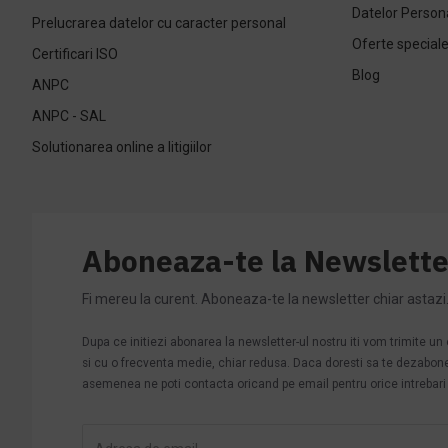
Datelor Person
Prelucrarea datelor cu caracter personal
Oferte special
Certificari ISO
Blog
ANPC
ANPC - SAL
Solutionarea online a litigiilor
Aboneaza-te la Newslette
Fi mereu la curent. Aboneaza-te la newsletter chiar astazi
Dupa ce initiezi abonarea la newsletter-ul nostru iti vom trimite u
si cu o frecventa medie, chiar redusa. Daca doresti sa te dezabonezi 
asemenea ne poti contacta oricand pe email pentru orice intrebari s