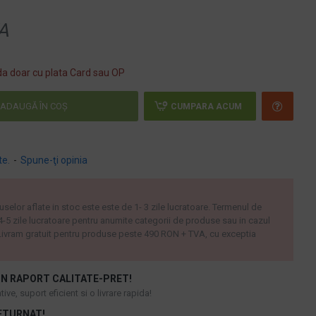
A
a doar cu plata Card sau OP
ADAUGĂ ÎN COŞ
CUMPARA ACUM
te.
-
Spune-ţi opinia
uselor aflate in stoc este este de 1- 3 zile lucratoare. Termenul de
 4-5 zile lucratoare pentru anumite categorii de produse sau in cazul
ivram gratuit pentru produse peste 490 RON + TVA, cu exceptia
N RAPORT CALITATE-PRET!
ive, suport eficient si o livrare rapida!
ETURNAT!