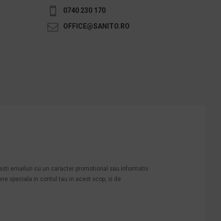
0740 230 170
OFFICE@SANITO.RO
mesti emailuri cu un caracter promotional sau informativ
une speciala in contul tau in acest scop, si de