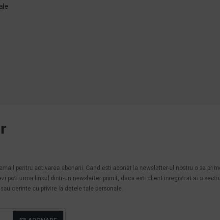
ale
e
r
.
n email pentru activarea abonarii. Cand esti abonat la newsletter-ul nostru o sa pri
poti urma linkul dintr-un newsletter primit, daca esti client inregistrat ai o secti
au cerinte cu privire la datele tale personale.