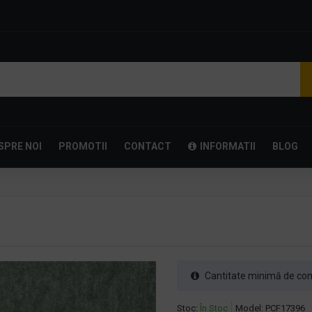
SPRE NOI
PROMOTII
CONTACT
INFORMATII
BLOG
Cantitate minimă de com
Stoc:
În Stoc
Model:
PCF17396