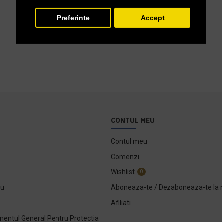
Preferinte
Accept
CONTUL MEU
Contul meu
Comenzi
Wishlist
0
ou
Aboneaza-te / Dezaboneaza-te la 
Afiliati
entul General Pentru Protectia