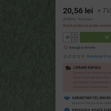
20,56 lei
+ TV
24,88 lei
TVA inclus
Acest produs se poate comand
Adaugă la favorite
Bazată pe 0 no
LIVRARE RAPIDA
Termenul de livrare al prod
livrare se poate extinde la
produselor voluminoase. L
produselor voluminoase.
GARANTAM CEL MAI BU
​Bucura-te de produse calitat
PRODUSUL POATE FI R