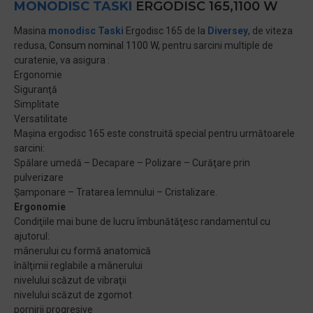
MONODISC
TASKI
ERGODISC 165,1100 W
Masina
monodisc
Taski
Ergodisc 165 de la
Diversey
, de viteza
redusa,
Consum nominal 1100 W,
pentru sarcini multiple de
curatenie, va asigura :
Ergonomie
Siguranţă
Simplitate
Versatilitate
Maşina ergodisc 165 este construită special pentru următoarele
sarcini:
Spălare umedă – Decapare – Polizare – Curăţare prin
pulverizare
Şamponare – Tratarea lemnului – Cristalizare.
Ergonomie
Condiţiile mai bune de lucru îmbunătăţesc randamentul cu
ajutorul:
mânerului cu formă anatomică
înălţimii reglabile a mânerului
nivelului scăzut de vibraţii
nivelului scăzut de zgomot
pornirii progresive