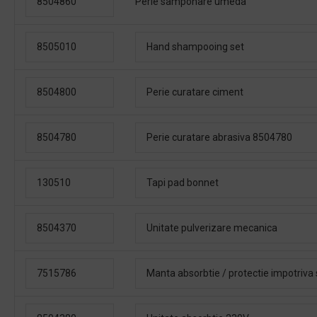
8504860
Perie samponare umeda
8505010
Hand shampooing set
8504800
Perie curatare ciment
8504780
Perie curatare abrasiva 8504780
130510
Tapi pad bonnet
8504370
Unitate pulverizare mecanica
7515786
Manta absorbtie / protectie impotriva s