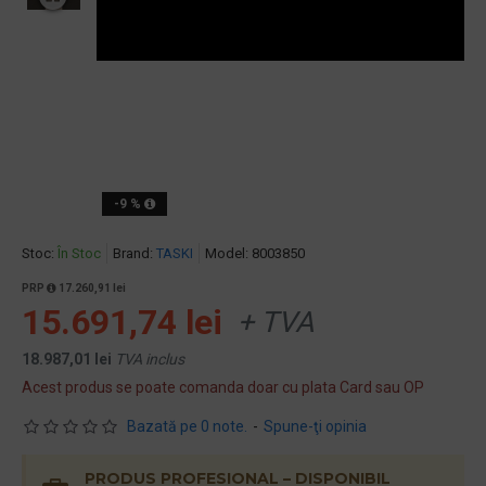
-9 %
Stoc:
În Stoc
Brand:
TASKI
Model:
8003850
PRP
17.260,91 lei
15.691,74 lei
+ TVA
18.987,01 lei
TVA inclus
Acest produs se poate comanda doar cu plata Card sau OP
Bazată pe 0 note.
-
Spune-ţi opinia
PRODUS PROFESIONAL – DISPONIBIL