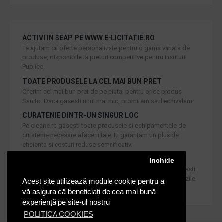
ACTIVI IN SEAP PE WWW.E-LICITATIE.RO
Te ajutam cu oferte personalizate pentru o gama variata de
produse, disponibile la preturi competitive pentru Institutii
Publice.
TOATE PRODUSELE LA CEL MAI BUN PRET
Oferim cel mai bun pret de pe piata, pentru orice produs
Sanito. Daca gasesti unul mai mic, promitem sa il echivalam.
CURATENIE DINTR-UN SINGUR LOC
Pe cleane.ro gasesti toate produsele si echipamentele de
curatenie necesare afacerii tale. Iti garantam un plus de
eficienta si costuri reduse semnificativ.
RETUR IN 30 DE ZILE
Inchide
Iti oferim produse de cea mai inalta calitate, dar daca doresti
inlocuirea sau returnarea lor, noi asiguram returul in 30 de zile
Acest site utilizează module cookie pentru a
de la achizitie catre consumatori.
vă asigura că beneficiați de cea mai bună
experiență pe site-ul nostru
POLITICA COOKIES