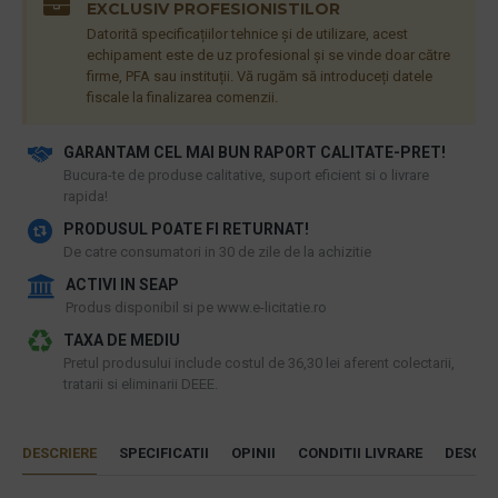
EXCLUSIV PROFESIONISTILOR
Datorită specificațiilor tehnice și de utilizare, acest
echipament este de uz profesional și se vinde doar către
firme, PFA sau instituții. Vă rugăm să introduceți datele
fiscale la finalizarea comenzii.
GARANTAM CEL MAI BUN RAPORT CALITATE-PRET!
​Bucura-te de produse calitative, suport eficient si o livrare
rapida!
PRODUSUL POATE FI RETURNAT!
De catre consumatori in 30 de zile de la achizitie
ACTIVI IN SEAP
Produs disponibil si pe www.e-licitatie.ro
TAXA DE MEDIU
Pretul produsului include costul de 36,30 lei aferent colectarii,
tratarii si eliminarii DEEE.
DESCRIERE
SPECIFICATII
OPINII
CONDITII LIVRARE
DESCAR