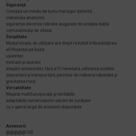
Siguranţă
Creează un mediu de lucru mai sigur datorită:
mânerului anatomic
siguranţei electrice ridicate asigurate de izolaţia dublă
comutatorului de viteză
Simplitate
Modul simplu de utilizare are drept rezultat îmbunătăţirea
eficienţei pe baza
uşurinţei:
instruirii şi operării
ataşării accesoriilor, fără a  necesară utilizarea sculelor
depozitării şi transportării, permise de mânerul rabatabil şi
greutatea mică
Versatilitate
Maşină multifuncţională şi rentabilă:
adaptabilă numeroaselor sarcini de curăţare
cu o gamă largă de accesorii disponibile
Accesorii:
@@@@@100