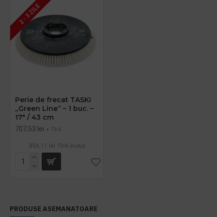
2 - 3 ZILE
Perie de frecat TASKI
„Green Line” – 1 buc. –
17" / 43 cm
707,53 lei
+ TVA
856,11 lei
TVA inclus
PRODUSE ASEMANATOARE