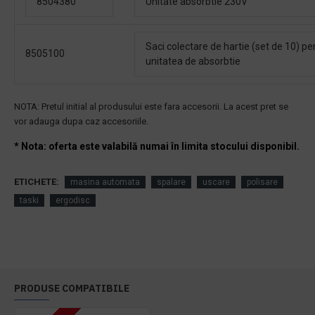
8504380
Unitate absorbtie 230V
Saci colectare de hartie (set de 10) pe
8505100
unitatea de absorbtie
NOTA: Pretul initial al produsului este fara accesorii. La acest pre
t se
vor adauga dupa caz accesoriile.
* Nota: oferta este valabilă numai în limita stocului disponibil.
ETICHETE:
masina automata
spalare
uscare
polisare
taski
ergodisc
PRODUSE COMPATIBILE