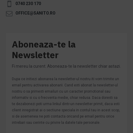
0740 230 170
OFFICE@SANITO.RO
Aboneaza-te la
Newsletter
Fi mereu la curent. Aboneaza-te la newsletter chiar astazi.
Dupa ce initiezi abonarea la newsletter-ul nostru iti vom trimite un
email pentru activarea abonarii. Cand esti abonat la newsletter-ul
nostru o sa primesti emailuri cu un caracter promotional sau
informativ si cu o frecventa medie, chiar redusa. Daca doresti sa
te dezabonezi poti urma linkul dintr-un newsletter primit, daca esti
client inregistrat ai o sectiune speciala in contul tau in acest scop,
si de asemenea ne poti contacta oricand pe email pentru orice
intrebari sau cerinte cu privire la datele tale personale.