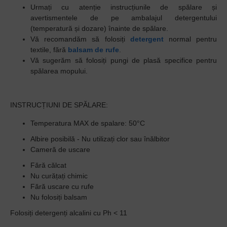
Urmați cu atenție instrucțiunile de spălare și
avertismentele de pe ambalajul detergentului
(temperatură și dozare) înainte de spălare.
Vă recomandăm să folosiți
detergent
normal pentru
textile, fără
balsam de rufe
.
Vă sugerăm să folosiți pungi de plasă specifice pentru
spălarea mopului.
INSTRUCȚIUNI DE SPĂLARE:
Temperatura MAX de spalare: 50°C
Albire posibilă - Nu utilizați clor sau înălbitor
Cameră de uscare
Fără călcat
Nu curățați chimic
Fără uscare cu rufe
Nu folosiți balsam
Folosiți detergenți alcalini cu Ph < 11