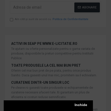
ABONARE
Am citit şi sunt de acord cu
Politica de Confidentialitate
ACTIVI IN SEAP PE WWW.E-LICITATIE.RO
Te ajutam cu oferte personalizate pentru o gama variata de
produse, disponibile la preturi competitive pentru Institutii
Publice.
TOATE PRODUSELE LA CEL MAI BUN PRET
Oferim cel mai bun pret de pe piata, pentru orice produs
Sanito. Daca gasesti unul mai mic, promitem sa il echivalam.
CURATENIE DINTR-UN SINGUR LOC
Pe cleane.ro gasesti toate produsele si echipamentele de
curatenie necesare afacerii tale. Iti garantam un plus de
eficienta si costuri reduse semnificativ.
RETUR IN 30 DE ZILE
Inchide
Iti oferim produse de cea mai inalta calitate, dar daca doresti