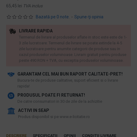
65,45 lei
TVA inclus
Bazată pe 0 note.
-
Spune-ţi opinia
LIVRARE RAPIDA
Termenul de livrare al produselor aflate in stoc este este de 1-
3 zile lucratoare. Termenul de livrare se poate extinde la 4-5
zile lucratoare pentru anumite categorii de produse sau in
cazul produselor voluminoase. Livram gratuit pentru produse
peste 490 RON + TVA, cu exceptia produselor voluminoase.
GARANTAM CEL MAI BUN RAPORT CALITATE-PRET!
​Bucura-te de produse calitative, suport eficient si o livrare
rapida!
PRODUSUL POATE FI RETURNAT!
De catre consumatori in 30 de zile de la achizitie
ACTIVI IN SEAP
Produs disponibil si pe www.e-licitatie.ro
DESCRIERE
SPECIFICATII
OPINII
CONDITII LIVRARE