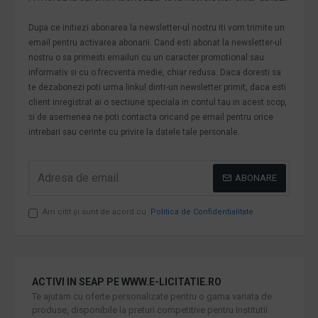
Dupa ce initiezi abonarea la newsletter-ul nostru iti vom trimite un
email pentru activarea abonarii. Cand esti abonat la newsletter-ul
nostru o sa primesti emailuri cu un caracter promotional sau
informativ si cu o frecventa medie, chiar redusa. Daca doresti sa
te dezabonezi poti urma linkul dintr-un newsletter primit, daca esti
client inregistrat ai o sectiune speciala in contul tau in acest scop,
si de asemenea ne poti contacta oricand pe email pentru orice
intrebari sau cerinte cu privire la datele tale personale.
ABONARE
Am citit şi sunt de acord cu
Politica de Confidentialitate
ACTIVI IN SEAP PE WWW.E-LICITATIE.RO
Te ajutam cu oferte personalizate pentru o gama variata de
produse, disponibile la preturi competitive pentru Institutii