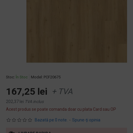
Stoc:
În Stoc
Model:
PCF20675
167,25 lei
+ TVA
202,37 lei
TVA inclus
Acest produs se poate comanda doar cu plata Card sau OP
Bazată pe 0 note.
-
Spune-ţi opinia