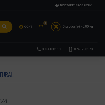
DISCOUNT PROGRESIV
0
0 produs(e) - 0,00 lei
CONT
0314100110
0740230170
TURAL
VA