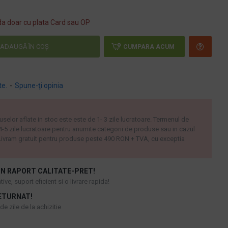
a doar cu plata Card sau OP
ADAUGĂ ÎN COŞ
CUMPARA ACUM
te.
-
Spune-ţi opinia
uselor aflate in stoc este este de 1- 3 zile lucratoare. Termenul de
 4-5 zile lucratoare pentru anumite categorii de produse sau in cazul
ivram gratuit pentru produse peste 490 RON + TVA, cu exceptia
N RAPORT CALITATE-PRET!
ive, suport eficient si o livrare rapida!
ETURNAT!
e zile de la achizitie