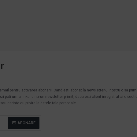
r
.
n email pentru activarea abonarii. Cand esti abonat la newsletter-ul nostru o sa pri
poti urma linkul dintr-un newsletter primit, daca esti client inregistrat ai o secti
au cerinte cu privire la datele tale personale.
ABONARE