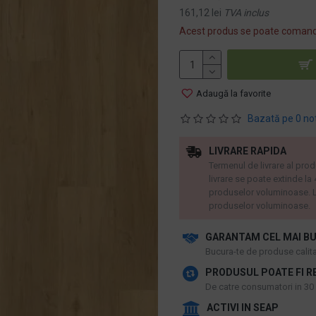
161,12 lei
TVA inclus
Acest produs se poate comand
Adaugă la favorite
Bazată pe 0 no
LIVRARE RAPIDA
Termenul de livrare al prod
livrare se poate extinde la
produselor voluminoase. L
produselor voluminoase.
GARANTAM CEL MAI BU
​Bucura-te de produse calitat
PRODUSUL POATE FI R
De catre consumatori in 30 d
ACTIVI IN SEAP