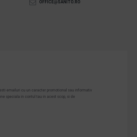
OFFICE@SANITO.RO
mesti emailuri cu un caracter promotional sau informativ
une speciala in contul tau in acest scop, si de