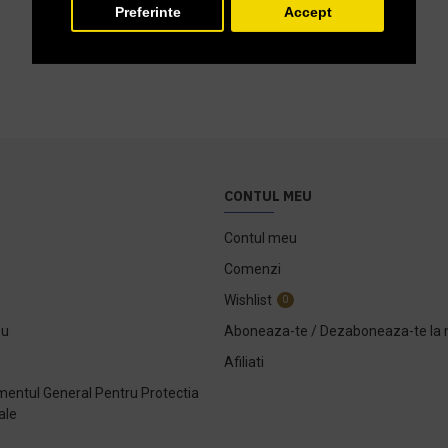
Preferinte
Accept
CONTUL MEU
Contul meu
Comenzi
Wishlist
0
ou
Aboneaza-te / Dezaboneaza-te la 
Afiliati
entul General Pentru Protectia
ale
e