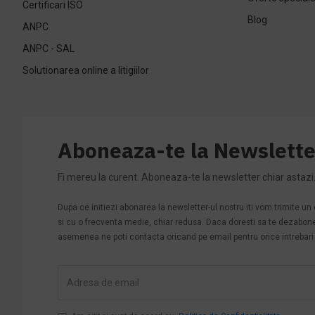
Certificari ISO
Blog
ANPC
ANPC - SAL
Solutionarea online a litigiilor
Aboneaza-te la Newslette
Fi mereu la curent. Aboneaza-te la newsletter chiar astazi
Dupa ce initiezi abonarea la newsletter-ul nostru iti vom trimite u
si cu o frecventa medie, chiar redusa. Daca doresti sa te dezabonezi 
asemenea ne poti contacta oricand pe email pentru orice intrebari s