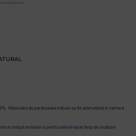
.e-licitatie.ro
NATURAL
 70% . Materialul de pardoseala trebuie sa fie aclimatizat in camera
ita in timpul instalarii si pentru
adeziv
lasat timp de incalzire