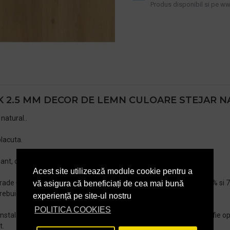
Produs disponibil si pe www
 2.5 MM DECOR DE LEMN CULOARE STEJAR 
natural..
placuta.
ant, cat si intr-un apartament de mici dimensiuni.
Acest site utilizează module cookie pentru a
ade C si 25 grade C , iar umiditatea in spatiu trebuie sa fie intre 25% si
vă asigura că beneficiați de cea mai bună
ebuie intretinuta timp de cel putin 72 de ore dupa instalare .
experiență pe site-ul nostru
POLITICA COOKIES
talare . Daca este instalata incalzire prin pardoseala , trebuie sa fie opr
t.