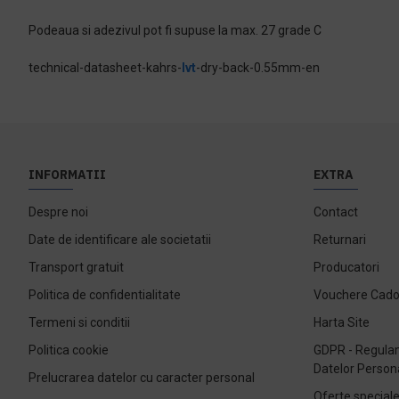
Podeaua si adezivul pot fi supuse la max. 27 grade C
technical-datasheet-kahrs-
lvt
-dry-back-0.55mm-en
INFORMATII
EXTRA
Despre noi
Contact
Date de identificare ale societatii
Returnari
Transport gratuit
Producatori
Politica de confidentialitate
Vouchere Cad
Termeni si conditii
Harta Site
Politica cookie
GDPR - Regulam
Datelor Person
Prelucrarea datelor cu caracter personal
Oferte special