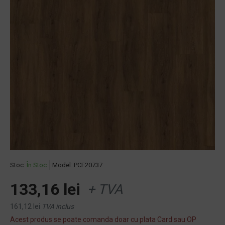
Stoc:
În Stoc
Model:
PCF20737
133,16 lei
+ TVA
161,12 lei
TVA inclus
Acest produs se poate comanda doar cu plata Card sau OP