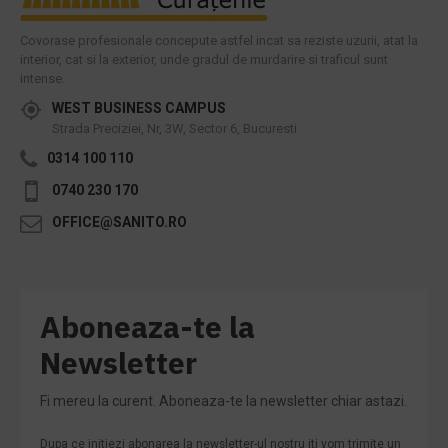
Covorase profesionale concepute astfel incat sa reziste uzurii, atat la
interior, cat si la exterior, unde gradul de murdarire si traficul sunt
intense.
WEST BUSINESS CAMPUS
Strada Preciziei, Nr, 3W, Sector 6, Bucuresti
0314 100 110
0740 230 170
OFFICE@SANITO.RO
Aboneaza-te la
Newsletter
Fi mereu la curent. Aboneaza-te la newsletter chiar astazi.
Dupa ce initiezi abonarea la newsletter-ul nostru iti vom trimite un