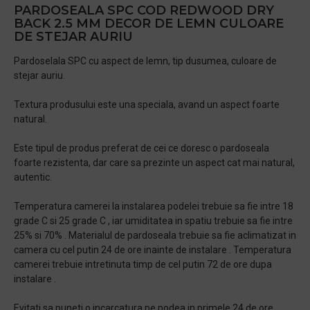
PARDOSEALA SPC COD REDWOOD DRY
BACK 2.5 MM DECOR DE LEMN CULOARE
DE STEJAR AURIU
Pardoselala SPC cu aspect de lemn, tip dusumea, culoare de
stejar auriu.
Textura produsului este una speciala, avand un aspect foarte
natural.
Este tipul de produs preferat de cei ce doresc o pardoseala
foarte rezistenta, dar care sa prezinte un aspect cat mai natural,
autentic.
Temperatura camerei la instalarea podelei trebuie sa fie intre 18
grade C si 25 grade C , iar umiditatea in spatiu trebuie sa fie intre
25% si 70% . Materialul de pardoseala trebuie sa fie aclimatizat in
camera cu cel putin 24 de ore inainte de instalare . Temperatura
camerei trebuie intretinuta timp de cel putin 72 de ore dupa
instalare .
Evitati sa puneti o incarcatura pe podea in primele 24 de ore