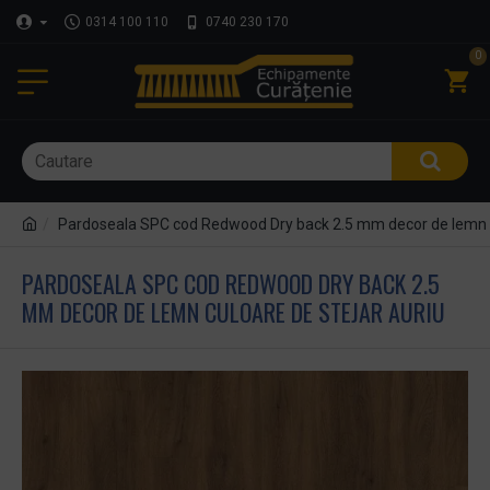
0314 100 110
0740 230 170
0
Pardoseala SPC cod Redwood Dry back 2.5 mm decor de lemn cu
PARDOSEALA SPC COD REDWOOD DRY BACK 2.5
MM DECOR DE LEMN CULOARE DE STEJAR AURIU