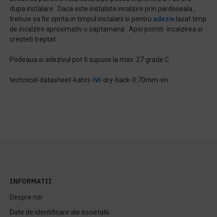
dupa instalare . Daca este instalata incalzire prin pardoseala ,
trebuie sa fie oprita in timpul instalarii si pentru
adeziv
lasat timp
de incalzire aproximativ o saptamana . Apoi porniti incalzirea si
cresteti treptat.
Podeaua si adezivul pot fi supuse la max. 27 grade C
technical-datasheet-kahrs-
lvt
-dry-back-0.70mm-en
INFORMATII
Despre noi
Date de identificare ale societatii