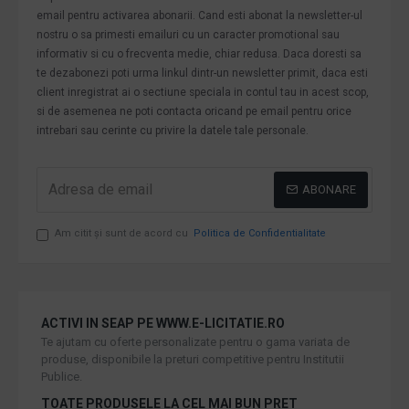
email pentru activarea abonarii. Cand esti abonat la newsletter-ul
nostru o sa primesti emailuri cu un caracter promotional sau
informativ si cu o frecventa medie, chiar redusa. Daca doresti sa
te dezabonezi poti urma linkul dintr-un newsletter primit, daca esti
client inregistrat ai o sectiune speciala in contul tau in acest scop,
si de asemenea ne poti contacta oricand pe email pentru orice
intrebari sau cerinte cu privire la datele tale personale.
ABONARE
Am citit şi sunt de acord cu
Politica de Confidentialitate
ACTIVI IN SEAP PE WWW.E-LICITATIE.RO
Te ajutam cu oferte personalizate pentru o gama variata de
produse, disponibile la preturi competitive pentru Institutii
Publice.
TOATE PRODUSELE LA CEL MAI BUN PRET