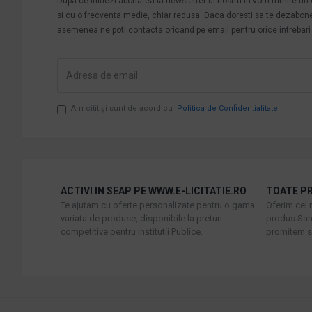
Dupa ce initiezi abonarea la newsletter-ul nostru iti vom trimite u
si cu o frecventa medie, chiar redusa. Daca doresti sa te dezabonezi 
asemenea ne poti contacta oricand pe email pentru orice intrebari s
Am citit şi sunt de acord cu
Politica de Confidentialitate
ACTIVI IN SEAP PE WWW.E-LICITATIE.RO
TOATE PR
Te ajutam cu oferte personalizate pentru o gama
Oferim cel 
variata de produse, disponibile la preturi
produs Sani
competitive pentru Institutii Publice.
promitem sa