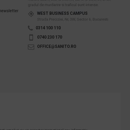
gradul de murdarire si traficul sunt intense.
newsletter
WEST BUSINESS CAMPUS
Strada Preciziei, Nr, 3W, Sector 6, Bucuresti
0314 100 110
0740 230 170
OFFICE@SANITO.RO