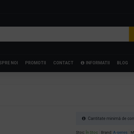
SPRE NOI
PROMOTII
CONTACT
INFORMATII
BLOG
Cantitate minimă de com
Stoc:
În Stoc
Brand:
A-series
M