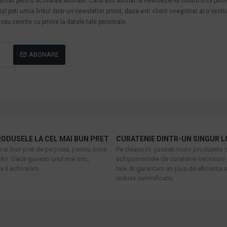
n email pentru activarea abonarii. Cand esti abonat la newsletter-ul nostru o sa pri
poti urma linkul dintr-un newsletter primit, daca esti client inregistrat ai o secti
au cerinte cu privire la datele tale personale.
ABONARE
ODUSELE LA CEL MAI BUN PRET
CURATENIE DINTR-UN SINGUR L
mai bun pret de pe piata, pentru orice
Pe cleane.ro gasesti toate produsele s
to. Daca gasesti unul mai mic,
echipamentele de curatenie necesare 
 il echivalam.
tale. Iti garantam un plus de eficienta s
reduse semnificativ.