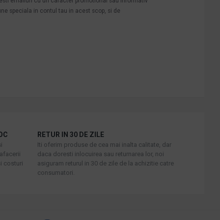
mesti emailuri cu un caracter promotional sau informativ
une speciala in contul tau in acest scop, si de
OC
RETUR IN 30 DE ZILE
i
Iti oferim produse de cea mai inalta calitate, dar
afacerii
daca doresti inlocuirea sau returnarea lor, noi
i costuri
asiguram returul in 30 de zile de la achizitie catre
consumatori.