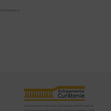
.e-licitatie.ro
Covorase profesionale concepute astfel incat sa
reziste uzurii, atat la interior, cat si la exterior, unde