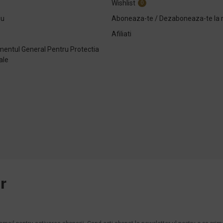
Wishlist
0
ou
Aboneaza-te / Dezaboneaza-te la 
Afiliati
entul General Pentru Protectia
ale
e
r
.