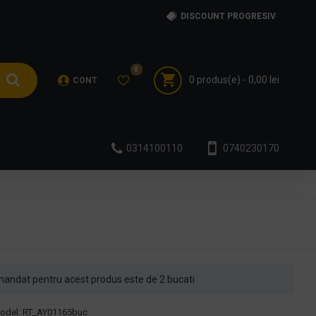
DISCOUNT PROGRESIV
0
0 produs(e) - 0,00 lei
CONT
0314100110
0740230170
andat pentru acest produs este de 2 bucati
odel:
RT_AY01165buc