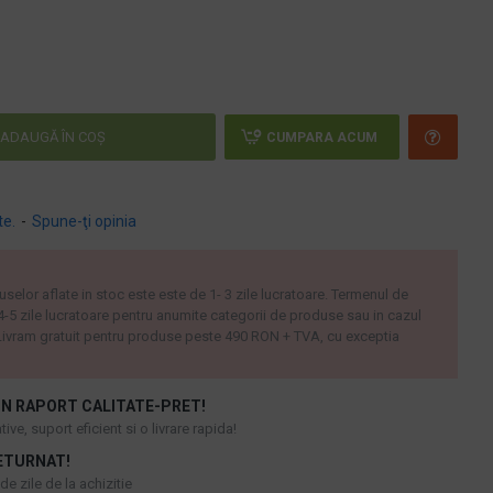
ADAUGĂ ÎN COŞ
CUMPARA ACUM
te.
-
Spune-ţi opinia
uselor aflate in stoc este este de 1- 3 zile lucratoare. Termenul de
 4-5 zile lucratoare pentru anumite categorii de produse sau in cazul
ivram gratuit pentru produse peste 490 RON + TVA, cu exceptia
N RAPORT CALITATE-PRET!
ive, suport eficient si o livrare rapida!
ETURNAT!
e zile de la achizitie