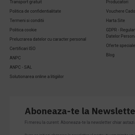
Transport gratuit
Producatori
Politica de confidentialitate
Vouchere Cad
Termeni si conditii
Harta Site
Politica cookie
GDPR - Regulam
Datelor Person
Prelucrarea datelor cu caracter personal
Oferte special
Certificari ISO
Blog
ANPC
ANPC - SAL
Solutionarea online a litigiilor
Aboneaza-te la Newslette
Fi mereu la curent. Aboneaza-te la newsletter chiar astazi