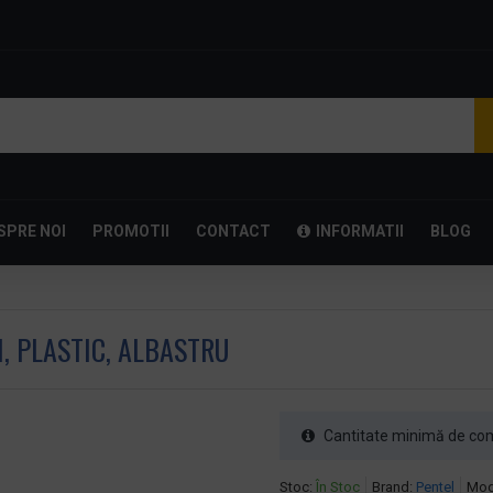
SPRE NOI
PROMOTII
CONTACT
INFORMATII
BLOG
M, PLASTIC, ALBASTRU
Cantitate minimă de com
Stoc:
În Stoc
Brand:
Pentel
Mod