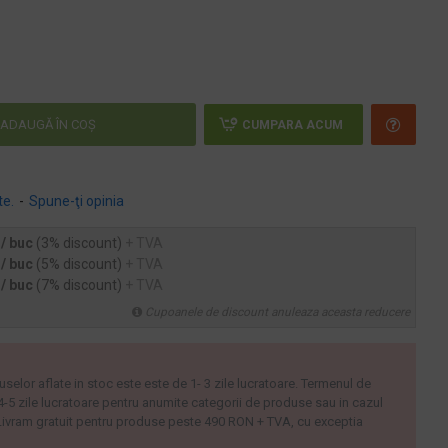
ADAUGĂ ÎN COŞ
CUMPARA ACUM
te.
-
Spune-ţi opinia
 / buc
(3% discount)
+ TVA
 / buc
(5% discount)
+ TVA
 / buc
(7% discount)
+ TVA
Cupoanele de discount anuleaza aceasta reducere
uselor aflate in stoc este este de 1- 3 zile lucratoare. Termenul de
 4-5 zile lucratoare pentru anumite categorii de produse sau in cazul
ivram gratuit pentru produse peste 490 RON + TVA, cu exceptia