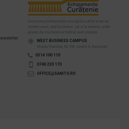
Covorase profesionale concepute astfel incat sa
reziste uzurii, atat la interior, cat si la exterior, unde
gradul de murdarire si traficul sunt intense.
newsletter
WEST BUSINESS CAMPUS
Strada Preciziei, Nr, 3W, Sector 6, Bucuresti
0314 100 110
0740 230 170
OFFICE@SANITO.RO