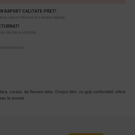
N RAPORT CALITATE-PRET!
ive, suport eficient si o livrare rapida!
ETURNAT!
e zile de la achizitie
.e-licitatie.ro
lara, curata, de fiecare data. Corpul slim, cu grip confortabil, ofera
sau la scoala.