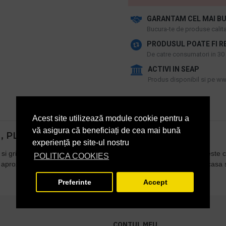
GARANTAM CEL MAI BU
​Bucura-te de produse calitat
PRODUSUL POATE FI R
De catre consumatori in 30 d
ACTIVI IN SEAP
Produs disponibil si pe www
Acest site utilizează module cookie pentru a
vă asigura că beneficiați de cea mai bună
M, PLASTIC, ALBASTRU
experiență pe site-ul nostru
 si grip triunghiular ergonomic In culoarea minei. Linia de scriere este c
POLITICA COOKIES
aproximativ 0.3 mm. ideal pentru a fi utilizat atat la birou, dar si acasa 
Preferinte
Accept
CONTUL MEU