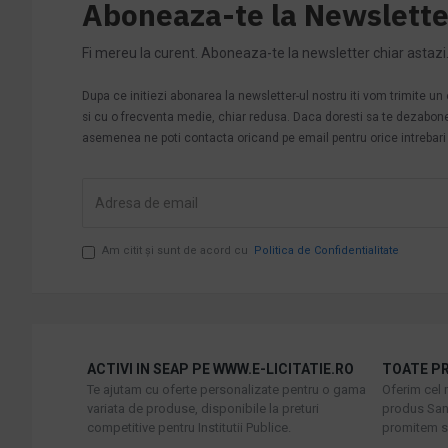
Aboneaza-te la Newslette
Fi mereu la curent. Aboneaza-te la newsletter chiar astazi
Dupa ce initiezi abonarea la newsletter-ul nostru iti vom trimite u
si cu o frecventa medie, chiar redusa. Daca doresti sa te dezabonezi 
asemenea ne poti contacta oricand pe email pentru orice intrebari s
Am citit şi sunt de acord cu
Politica de Confidentialitate
ACTIVI IN SEAP PE WWW.E-LICITATIE.RO
TOATE PR
Te ajutam cu oferte personalizate pentru o gama
Oferim cel 
variata de produse, disponibile la preturi
produs Sani
competitive pentru Institutii Publice.
promitem sa