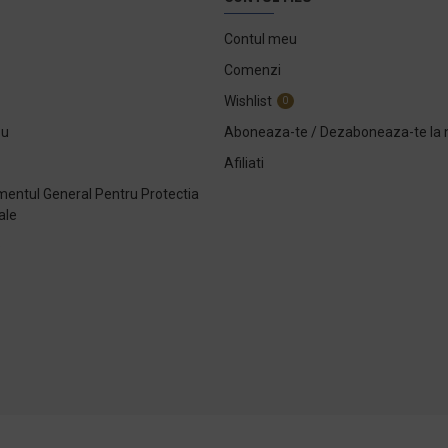
Contul meu
Comenzi
Wishlist
0
ou
Aboneaza-te / Dezaboneaza-te la 
Afiliati
entul General Pentru Protectia
ale
e