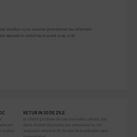
mesti emailuri cu un caracter promotional sau informativ
une speciala in contul tau in acest scop, si de
OC
RETUR IN 30 DE ZILE
i
Iti oferim produse de cea mai inalta calitate, dar
afacerii
daca doresti inlocuirea sau returnarea lor, noi
i costuri
asiguram returul in 30 de zile de la achizitie catre
consumatori.