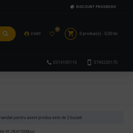
DISCOUNT PROGRESIV
0
0 produs(e) - 0,00 lei
CONT
0314100110
0740230170
andat pentru acest produs este de 2 bucati
el:
RT_PE417000buc