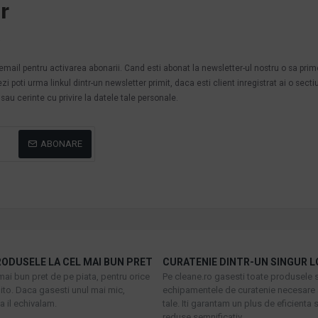
r
.
n email pentru activarea abonarii. Cand esti abonat la newsletter-ul nostru o sa pri
poti urma linkul dintr-un newsletter primit, daca esti client inregistrat ai o secti
au cerinte cu privire la datele tale personale.
ABONARE
ODUSELE LA CEL MAI BUN PRET
CURATENIE DINTR-UN SINGUR L
mai bun pret de pe piata, pentru orice
Pe cleane.ro gasesti toate produsele s
to. Daca gasesti unul mai mic,
echipamentele de curatenie necesare 
 il echivalam.
tale. Iti garantam un plus de eficienta s
reduse semnificativ.