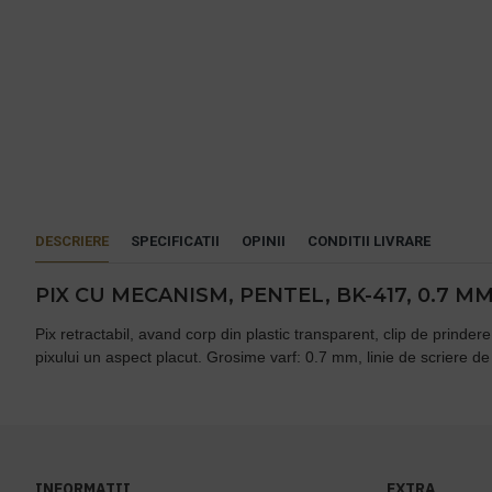
DESCRIERE
SPECIFICATII
OPINII
CONDITII LIVRARE
PIX CU MECANISM, PENTEL, BK-417, 0.7 M
Pix retractabil, avand corp din plastic transparent, clip de prindere
pixului un aspect placut. Grosime varf: 0.7 mm, linie de scriere de 
INFORMATII
EXTRA