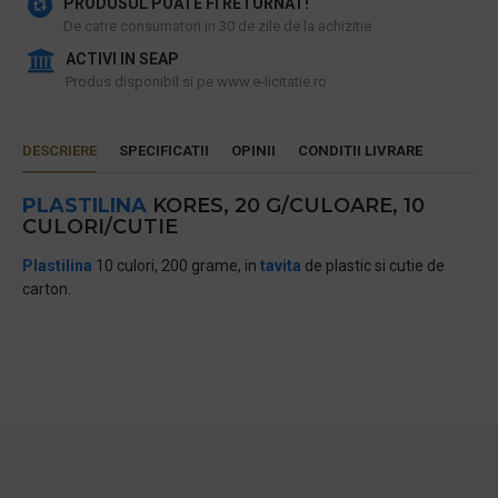
PRODUSUL POATE FI RETURNAT!
De catre consumatori in 30 de zile de la achizitie
ACTIVI IN SEAP
Produs disponibil si pe www.e-licitatie.ro
DESCRIERE
SPECIFICATII
OPINII
CONDITII LIVRARE
PLASTILINA
KORES, 20 G/CULOARE, 10
CULORI/CUTIE
Plastilina
10 culori, 200 grame, in
tavita
de plastic si cutie de
carton.