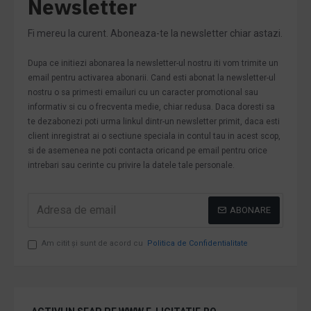
Newsletter
Fi mereu la curent. Aboneaza-te la newsletter chiar astazi.
Dupa ce initiezi abonarea la newsletter-ul nostru iti vom trimite un
email pentru activarea abonarii. Cand esti abonat la newsletter-ul
nostru o sa primesti emailuri cu un caracter promotional sau
informativ si cu o frecventa medie, chiar redusa. Daca doresti sa
te dezabonezi poti urma linkul dintr-un newsletter primit, daca esti
client inregistrat ai o sectiune speciala in contul tau in acest scop,
si de asemenea ne poti contacta oricand pe email pentru orice
intrebari sau cerinte cu privire la datele tale personale.
ABONARE
Am citit şi sunt de acord cu
Politica de Confidentialitate