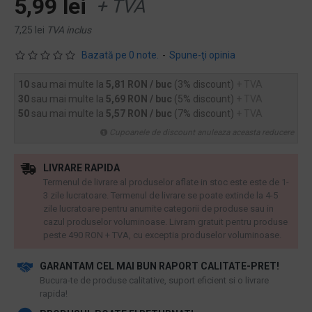
5,99 lei
+ TVA
7,25 lei
TVA inclus
Bazată pe 0 note.
-
Spune-ţi opinia
10
sau mai multe la
5,81 RON / buc
(3% discount)
+ TVA
30
sau mai multe la
5,69 RON / buc
(5% discount)
+ TVA
50
sau mai multe la
5,57 RON / buc
(7% discount)
+ TVA
Cupoanele de discount anuleaza aceasta reducere
LIVRARE RAPIDA
Termenul de livrare al produselor aflate in stoc este este de 1-
3 zile lucratoare. Termenul de livrare se poate extinde la 4-5
zile lucratoare pentru anumite categorii de produse sau in
cazul produselor voluminoase. Livram gratuit pentru produse
peste 490 RON + TVA, cu exceptia produselor voluminoase.
GARANTAM CEL MAI BUN RAPORT CALITATE-PRET!
​Bucura-te de produse calitative, suport eficient si o livrare
rapida!