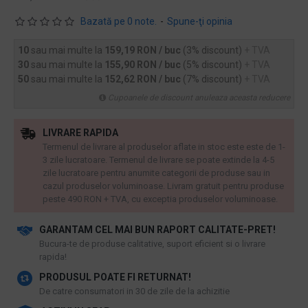
Bazată pe 0 note.
-
Spune-ţi opinia
10
sau mai multe la
159,19 RON / buc
(3% discount)
+ TVA
30
sau mai multe la
155,90 RON / buc
(5% discount)
+ TVA
50
sau mai multe la
152,62 RON / buc
(7% discount)
+ TVA
Cupoanele de discount anuleaza aceasta reducere
LIVRARE RAPIDA
Termenul de livrare al produselor aflate in stoc este este de 1-
3 zile lucratoare. Termenul de livrare se poate extinde la 4-5
zile lucratoare pentru anumite categorii de produse sau in
cazul produselor voluminoase. Livram gratuit pentru produse
peste 490 RON + TVA, cu exceptia produselor voluminoase.
GARANTAM CEL MAI BUN RAPORT CALITATE-PRET!
​Bucura-te de produse calitative, suport eficient si o livrare
rapida!
PRODUSUL POATE FI RETURNAT!
De catre consumatori in 30 de zile de la achizitie