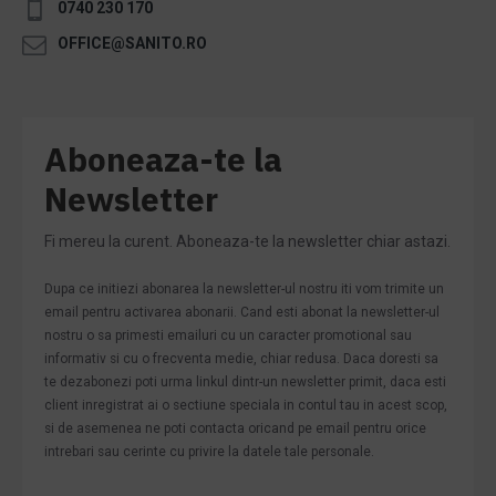
0740 230 170
OFFICE@SANITO.RO
Aboneaza-te la
Newsletter
Fi mereu la curent. Aboneaza-te la newsletter chiar astazi.
Dupa ce initiezi abonarea la newsletter-ul nostru iti vom trimite un
email pentru activarea abonarii. Cand esti abonat la newsletter-ul
nostru o sa primesti emailuri cu un caracter promotional sau
informativ si cu o frecventa medie, chiar redusa. Daca doresti sa
te dezabonezi poti urma linkul dintr-un newsletter primit, daca esti
client inregistrat ai o sectiune speciala in contul tau in acest scop,
si de asemenea ne poti contacta oricand pe email pentru orice
intrebari sau cerinte cu privire la datele tale personale.