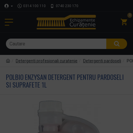
0314 100 110
0740 230 170
0
Detergenti profesionali curatenie
Detergenti pardoseli
POL
POLBIO ENZYSAN DETERGENT PENTRU PARDOSELI
SI SUPRAFETE 1L