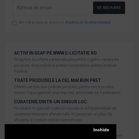
ABONARE
Am citit şi sunt de acord cu
Politica de Confidentialitate
ACTIVI IN SEAP PE WWW.E-LICITATIE.RO
Te ajutam cu oferte personalizate pentru o gama variata de
produse, disponibile la preturi competitive pentru Institutii
Publice.
TOATE PRODUSELE LA CEL MAI BUN PRET
Oferim cel mai bun pret de pe piata, pentru orice produs
Sanito. Daca gasesti unul mai mic, promitem sa il echivalam.
CURATENIE DINTR-UN SINGUR LOC
Pe cleane.ro gasesti toate produsele si echipamentele de
curatenie necesare afacerii tale. Iti garantam un plus de
eficienta si costuri reduse semnificativ.
RETUR IN 30 DE ZILE
Inchide
Iti oferim produse de cea mai inalta calitate, dar daca doresti