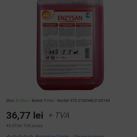
Stoc:
În Stoc
Brand:
Pollet
Model:
ETS-2102946/2103144
36,77 lei
+ TVA
44,49 lei
TVA inclus
Bazată pe 0 note.
-
Spune-ţi opinia