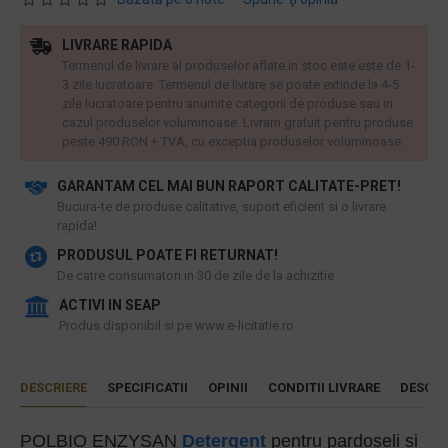
LIVRARE RAPIDA
Termenul de livrare al produselor aflate in stoc este este de 1-
3 zile lucratoare. Termenul de livrare se poate extinde la 4-5
zile lucratoare pentru anumite categorii de produse sau in
cazul produselor voluminoase. Livram gratuit pentru produse
peste 490 RON + TVA, cu exceptia produselor voluminoase.
GARANTAM CEL MAI BUN RAPORT CALITATE-PRET!
​Bucura-te de produse calitative, suport eficient si o livrare
rapida!
PRODUSUL POATE FI RETURNAT!
De catre consumatori in 30 de zile de la achizitie
ACTIVI IN SEAP
Produs disponibil si pe www.e-licitatie.ro
DESCRIERE
SPECIFICATII
OPINII
CONDITII LIVRARE
DESCAR
POLBIO ENZYSAN
Detergent
pentru pardoseli si