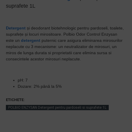
suprafete 1L
Detergent
și deodorant biotehnologic pentru pardoseli, toalete,
suprafețe și locuri mirositoare. Polbio Odor Control Enzysan
este un
detergent
puternic care asigura eliminarea mirosurilor
neplacute cu 3 mecanisme: un neutralizator de mirosuri, un
miros de lunga durata si proprietatii care elimina sursa si
consecintele acestor mirosuri neplacute.
pH: 7
Dozare: 2% până la 5%
ETICHETE:
POLBIO ENZYSAN Detergent pentru pardoseli si suprafete 1L