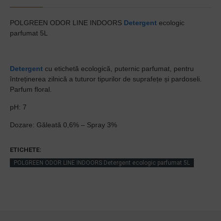
POLGREEN ODOR LINE INDOORS
Detergent
ecologic
parfumat 5L
Detergent
cu etichetă ecologică, puternic parfumat, pentru
întreținerea zilnică a tuturor tipurilor de suprafețe și pardoseli.
Parfum floral.
pH: 7
Dozare: Găleată 0,6% – Spray 3%
ETICHETE:
POLGREEN ODOR LINE INDOORS Detergent ecologic parfumat 5L