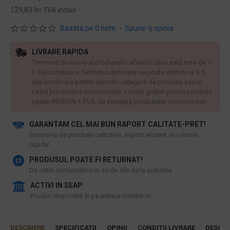
129,83 lei
TVA inclus
Bazată pe 0 note.
-
Spune-ţi opinia
LIVRARE RAPIDA
Termenul de livrare al produselor aflate in stoc este este de 1-
3 zile lucratoare. Termenul de livrare se poate extinde la 4-5
zile lucratoare pentru anumite categorii de produse sau in
cazul produselor voluminoase. Livram gratuit pentru produse
peste 490 RON + TVA, cu exceptia produselor voluminoase.
GARANTAM CEL MAI BUN RAPORT CALITATE-PRET!
​Bucura-te de produse calitative, suport eficient si o livrare
rapida!
PRODUSUL POATE FI RETURNAT!
De catre consumatori in 30 de zile de la achizitie
ACTIVI IN SEAP
Produs disponibil si pe www.e-licitatie.ro
DESCRIERE
SPECIFICATII
OPINII
CONDITII LIVRARE
DESCAR