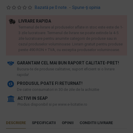
Bazată pe 0 note.
-
Spune-ţi opinia
LIVRARE RAPIDA
Termenul de livrare al produselor aflate in stoc este este de 1-
3 zile lucratoare. Termenul de livrare se poate extinde la 4-5
zile lucratoare pentru anumite categorii de produse sau in
cazul produselor voluminoase. Livram gratuit pentru produse
peste 490 RON + TVA, cu exceptia produselor voluminoase.
GARANTAM CEL MAI BUN RAPORT CALITATE-PRET!
​Bucura-te de produse calitative, suport eficient si o livrare
rapida!
PRODUSUL POATE FI RETURNAT!
De catre consumatori in 30 de zile de la achizitie
ACTIVI IN SEAP
Produs disponibil si pe www.e-licitatie.ro
DESCRIERE
SPECIFICATII
OPINII
CONDITII LIVRARE