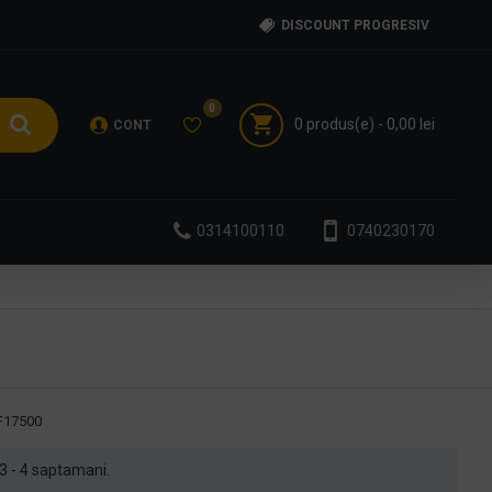
DISCOUNT PROGRESIV
0
0 produs(e) - 0,00 lei
CONT
0314100110
0740230170
F17500
n 3 - 4 saptamani.