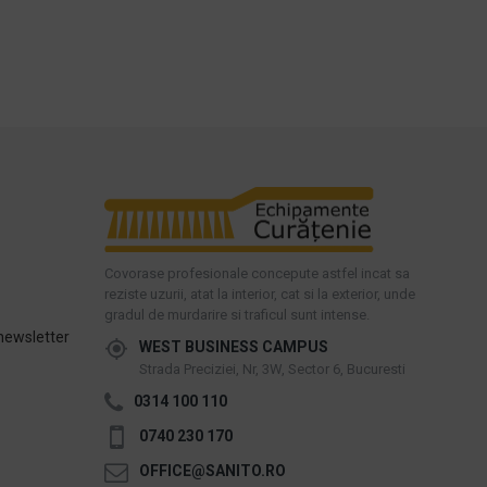
Covorase profesionale concepute astfel incat sa
reziste uzurii, atat la interior, cat si la exterior, unde
gradul de murdarire si traficul sunt intense.
newsletter
WEST BUSINESS CAMPUS
Strada Preciziei, Nr, 3W, Sector 6, Bucuresti
0314 100 110
0740 230 170
OFFICE@SANITO.RO