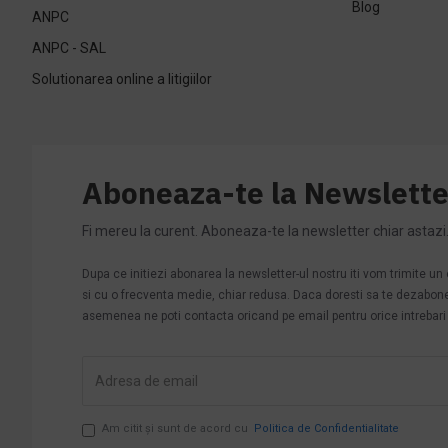
Blog
ANPC
ANPC - SAL
Solutionarea online a litigiilor
Aboneaza-te la Newslette
Fi mereu la curent. Aboneaza-te la newsletter chiar astazi
Dupa ce initiezi abonarea la newsletter-ul nostru iti vom trimite u
si cu o frecventa medie, chiar redusa. Daca doresti sa te dezabonezi 
asemenea ne poti contacta oricand pe email pentru orice intrebari s
Am citit şi sunt de acord cu
Politica de Confidentialitate