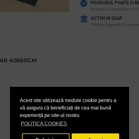
PRODUSUL POATE FI R
De catre consumatori in 30 d
ACTIVI IN SEAP
Produs disponibil si pe www
LAR 40X60CM
Acest site utilizează module cookie pentru a
vă asigura că beneficiați de cea mai bună
experiență pe site-ul nostru
POLITICA COOKIES