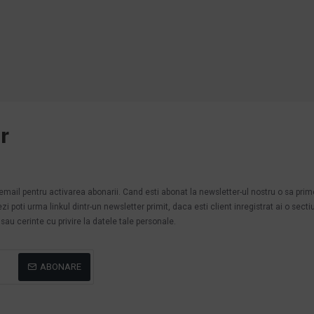
r
.
n email pentru activarea abonarii. Cand esti abonat la newsletter-ul nostru o sa pri
poti urma linkul dintr-un newsletter primit, daca esti client inregistrat ai o secti
au cerinte cu privire la datele tale personale.
ABONARE