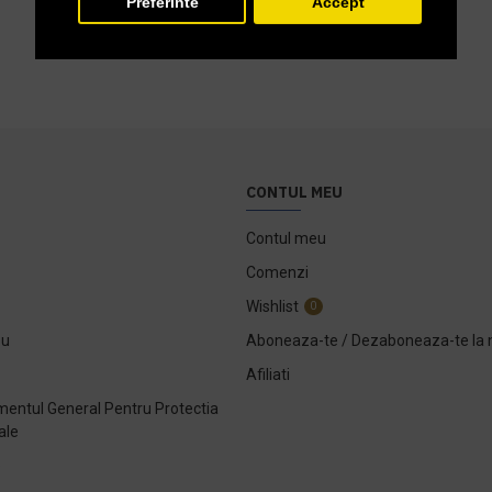
Preferinte
Accept
CONTUL MEU
Contul meu
Comenzi
Wishlist
0
ou
Aboneaza-te / Dezaboneaza-te la 
Afiliati
entul General Pentru Protectia
ale
e