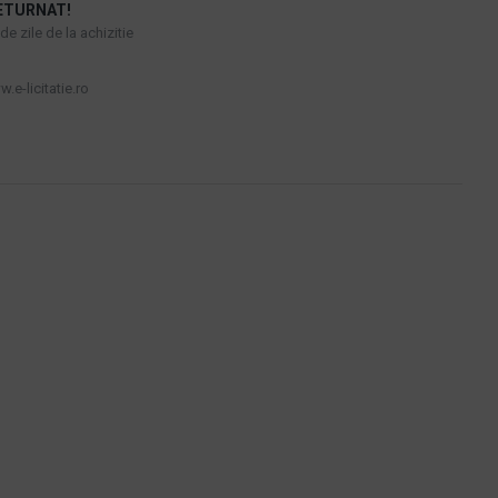
ETURNAT!
e zile de la achizitie
.e-licitatie.ro