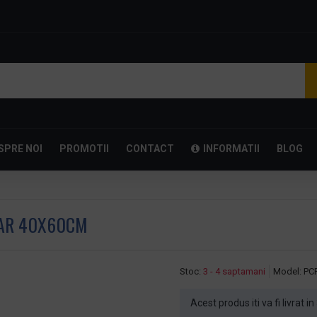
SPRE NOI
PROMOTII
CONTACT
INFORMATII
BLOG
LAR 40X60CM
Stoc:
3 - 4 saptamani
Model:
PC
Acest produs iti va fi livrat i