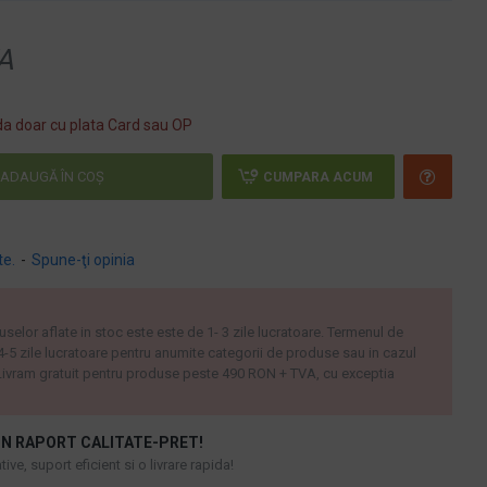
A
a doar cu plata Card sau OP
ADAUGĂ ÎN COŞ
CUMPARA ACUM
te.
-
Spune-ţi opinia
uselor aflate in stoc este este de 1- 3 zile lucratoare. Termenul de
 4-5 zile lucratoare pentru anumite categorii de produse sau in cazul
ivram gratuit pentru produse peste 490 RON + TVA, cu exceptia
N RAPORT CALITATE-PRET!
ive, suport eficient si o livrare rapida!