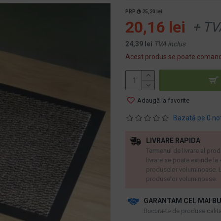
PRP
25,20 lei
20,16 lei
+ TV
24,39 lei
TVA inclus
Acest produs se poate comand
Adaugă la favorite
Bazată pe 0 no
LIVRARE RAPIDA
Termenul de livrare al prod
livrare se poate extinde la
produselor voluminoase. L
produselor voluminoase.
GARANTAM CEL MAI BU
​Bucura-te de produse calitat