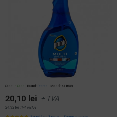
Stoc:
În Stoc
Brand:
Pronto
Model:
411608
20,10 lei
+ TVA
24,32 lei
TVA inclus
Bazată pe 3 note.
-
Spune-ţi opinia