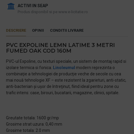
ACTIVI IN SEAP
Produs disponibil si pe www.e-licitatie.ro
DESCRIERE
OPINII
CONDITII LIVRARE
PVC EXPOLINE LEMN LATIME 3 METRI
FUMED OAK COD 160M
PVC-ul Expoline, cu texturi speciale, un sistem de montaj rapid si
izolare termica si fonica.
Linoleumul
modern reprezinta o
combinaţie a tehnologiei de producţie veche de secole cu cea
mai nouă tehnologie XF – este rezistent la zgarieturi, anti-static,
anti-bacterian şi uşor de întreţinut, fiind ideal pentru zone cu
trafic intens: case, birouri, bucatarii, magazine, clinici, spitale.
Greutate totala: 1600 gr/mp
Grosime strat uzura: 0,40 mm
Grosime totala: 2.0 mm