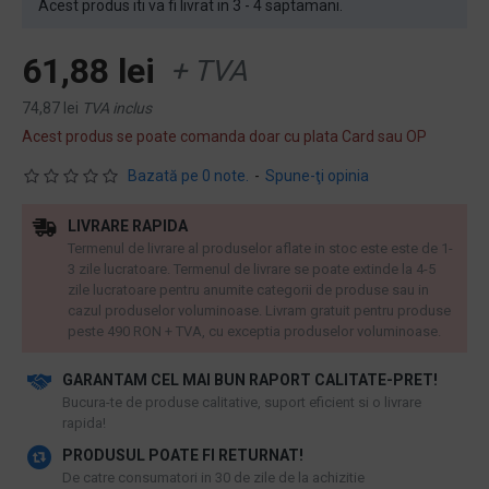
Acest produs iti va fi livrat in 3 - 4 saptamani.
61,88 lei
+ TVA
74,87 lei
TVA inclus
Acest produs se poate comanda doar cu plata Card sau OP
Bazată pe 0 note.
-
Spune-ţi opinia
LIVRARE RAPIDA
Termenul de livrare al produselor aflate in stoc este este de 1-
3 zile lucratoare. Termenul de livrare se poate extinde la 4-5
zile lucratoare pentru anumite categorii de produse sau in
cazul produselor voluminoase. Livram gratuit pentru produse
peste 490 RON + TVA, cu exceptia produselor voluminoase.
GARANTAM CEL MAI BUN RAPORT CALITATE-PRET!
​Bucura-te de produse calitative, suport eficient si o livrare
rapida!
PRODUSUL POATE FI RETURNAT!
De catre consumatori in 30 de zile de la achizitie