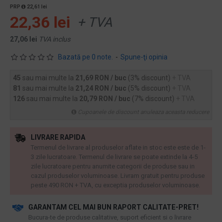
PRP
22,61 lei
22,36 lei
+ TVA
27,06 lei
TVA inclus
Bazată pe 0 note.
-
Spune-ţi opinia
45
sau mai multe la
21,69 RON / buc
(3% discount)
+ TVA
81
sau mai multe la
21,24 RON / buc
(5% discount)
+ TVA
126
sau mai multe la
20,79 RON / buc
(7% discount)
+ TVA
Cupoanele de discount anuleaza aceasta reducere
LIVRARE RAPIDA
Termenul de livrare al produselor aflate in stoc este este de 1-
3 zile lucratoare. Termenul de livrare se poate extinde la 4-5
zile lucratoare pentru anumite categorii de produse sau in
cazul produselor voluminoase. Livram gratuit pentru produse
peste 490 RON + TVA, cu exceptia produselor voluminoase.
GARANTAM CEL MAI BUN RAPORT CALITATE-PRET!
​Bucura-te de produse calitative, suport eficient si o livrare