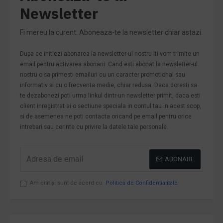
Newsletter
Fi mereu la curent. Aboneaza-te la newsletter chiar astazi.
Dupa ce initiezi abonarea la newsletter-ul nostru iti vom trimite un
email pentru activarea abonarii. Cand esti abonat la newsletter-ul
nostru o sa primesti emailuri cu un caracter promotional sau
informativ si cu o frecventa medie, chiar redusa. Daca doresti sa
te dezabonezi poti urma linkul dintr-un newsletter primit, daca esti
client inregistrat ai o sectiune speciala in contul tau in acest scop,
si de asemenea ne poti contacta oricand pe email pentru orice
intrebari sau cerinte cu privire la datele tale personale.
ABONARE
Am citit şi sunt de acord cu
Politica de Confidentialitate