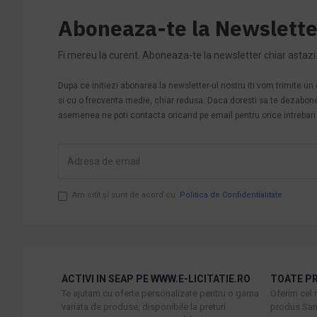
Aboneaza-te la Newslette
Fi mereu la curent. Aboneaza-te la newsletter chiar astazi
Dupa ce initiezi abonarea la newsletter-ul nostru iti vom trimite u
si cu o frecventa medie, chiar redusa. Daca doresti sa te dezabonezi 
asemenea ne poti contacta oricand pe email pentru orice intrebari s
Am citit şi sunt de acord cu
Politica de Confidentialitate
ACTIVI IN SEAP PE WWW.E-LICITATIE.RO
TOATE PR
Te ajutam cu oferte personalizate pentru o gama
Oferim cel 
variata de produse, disponibile la preturi
produs Sani