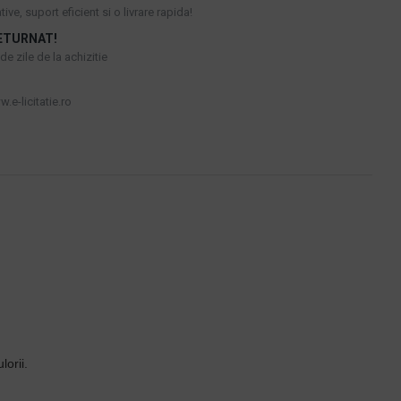
ive, suport eficient si o livrare rapida!
ETURNAT!
e zile de la achizitie
.e-licitatie.ro
lorii.