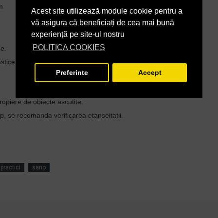
m
Acest site utilizează module cookie pentru a
vă asigura că beneficiați de cea mai bună
experiență pe site-ul nostru
POLITICA COOKIES
le.
stice.
Preferinte
Accept
opiere de obiecte ascutite.
, se recomanda verificarea etanseitatii.
 practici
sano