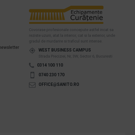
Covorase profesionale concepute astfel incat sa
reziste uzurii, atat la interior, cat si la exterior, unde
gradul de murdarire si traficul sunt intense.
newsletter
WEST BUSINESS CAMPUS
Strada Preciziei, Nr, 3W, Sector 6, Bucuresti
0314 100 110
0740 230 170
OFFICE@SANITO.RO