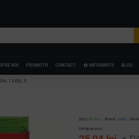
SPRE NOI
PROMOTII
CONTACT
INFORMATII
BLOG
HI, 1 XXXL,1L
Stoc:
În Stoc
Brand:
Sano
Mode
PRP
28,64 lei
25,04 lei
+ TV