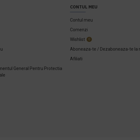
CONTUL MEU
Contul meu
Comenzi
Wishlist
0
ou
Aboneaza-te / Dezaboneaza-te la 
Afiliati
entul General Pentru Protectia
ale
e