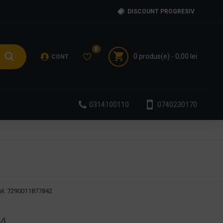
DISCOUNT PROGRESIV
0
0 produs(e) - 0,00 lei
CONT
0314100110
0740230170
l:
7290011877842
A