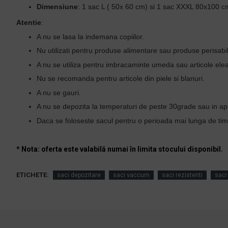
Dimensiune
: 1 sac L ( 50x 60 cm) si 1 sac XXXL 80x100 c
Atentie
:
A nu se lasa la indemana copiilor.
Nu utilizati pentru produse alimentare sau produse perisabi
A nu se utiliza pentru imbracaminte umeda sau articole elea
Nu se recomanda pentru articole din piele si blanuri.
A nu se gauri.
A nu se depozita la temperaturi de peste 30grade sau in apr
Daca se foloseste sacul pentru o perioada mai lunga de timp
* Nota: oferta este valabilă numai în limita stocului disponibil.
ETICHETE:
saci depozitare
saci vaccum
saci rezistenti
saci