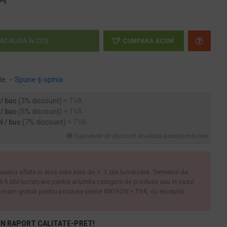
ADAUGĂ ÎN COŞ
CUMPARA ACUM
te.
-
Spune-ţi opinia
 / buc
(3% discount)
+ TVA
 / buc
(5% discount)
+ TVA
N / buc
(7% discount)
+ TVA
Cupoanele de discount anuleaza aceasta reducere
uselor aflate in stoc este este de 1- 3 zile lucratoare. Termenul de
 4-5 zile lucratoare pentru anumite categorii de produse sau in cazul
ivram gratuit pentru produse peste 490 RON + TVA, cu exceptia
N RAPORT CALITATE-PRET!