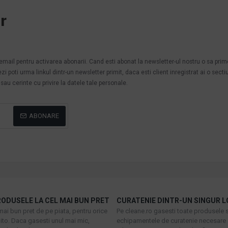
r
.
n email pentru activarea abonarii. Cand esti abonat la newsletter-ul nostru o sa pri
poti urma linkul dintr-un newsletter primit, daca esti client inregistrat ai o secti
au cerinte cu privire la datele tale personale.
ABONARE
ODUSELE LA CEL MAI BUN PRET
CURATENIE DINTR-UN SINGUR L
mai bun pret de pe piata, pentru orice
Pe cleane.ro gasesti toate produsele s
to. Daca gasesti unul mai mic,
echipamentele de curatenie necesare 