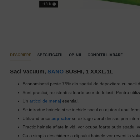
-13 %
DESCRIERE
SPECIFICATII
OPINII
CONDITII LIVRARE
Saci vacuum,
SANO
SUSHI, 1 XXXL,1L
Economisesti peste 75% din spatiul de depozitare cu saci
Sunt practici, rezistenti si foarte usor de folosit. Pentru utiliz
Un
articol de menaj
esential.
Se introduc hainele si se inchide sacul cu ajutorul unui ferm
Utilizand orice
aspirator
se extrage aerul din sac prin inter
Practic hainele aflate in vid, vor ocupa foarte putin spatiu, v
Cu o simpla deschidere a clipsului hainele vor reveni la vo