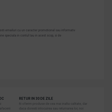
mesti emailuri cu un caracter promotional sau informativ
une speciala in contul tau in acest scop, si de
OC
RETUR IN 30 DE ZILE
i
Iti oferim produse de cea mai inalta calitate, dar
afacerii
daca doresti inlocuirea sau returnarea lor, noi