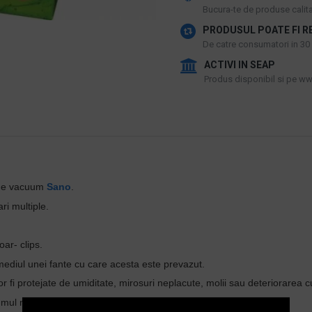
​Bucura-te de produse calitat
PRODUSUL POATE FI R
De catre consumatori in 30 d
ACTIVI IN SEAP
Produs disponibil si pe www
i de vacuum
Sano
.
ari multiple.
oar- clips.
mediul unei fante cu care acesta este prevazut.
or fi protejate de umiditate, mirosuri neplacute, molii sau deteriorarea cu
lumul normal.