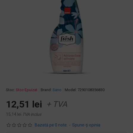
Stoc:
Stoc Epuizat
Brand:
Sano
Model:
7290108356830
12,51 lei
+ TVA
15,14 lei
TVA inclus
Bazată pe 0 note.
-
Spune-ţi opinia