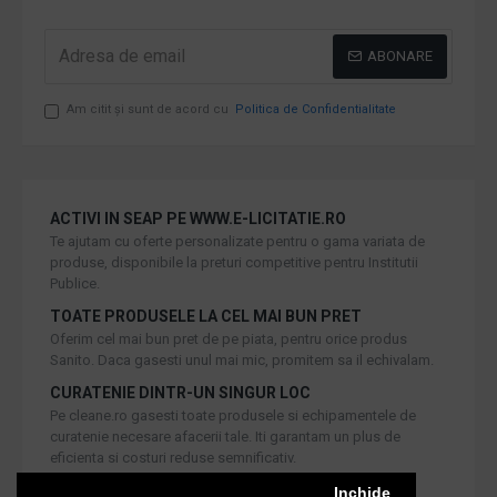
ABONARE
Am citit şi sunt de acord cu
Politica de Confidentialitate
ACTIVI IN SEAP PE WWW.E-LICITATIE.RO
Te ajutam cu oferte personalizate pentru o gama variata de
produse, disponibile la preturi competitive pentru Institutii
Publice.
TOATE PRODUSELE LA CEL MAI BUN PRET
Oferim cel mai bun pret de pe piata, pentru orice produs
Sanito. Daca gasesti unul mai mic, promitem sa il echivalam.
CURATENIE DINTR-UN SINGUR LOC
Pe cleane.ro gasesti toate produsele si echipamentele de
curatenie necesare afacerii tale. Iti garantam un plus de
eficienta si costuri reduse semnificativ.
RETUR IN 30 DE ZILE
Inchide