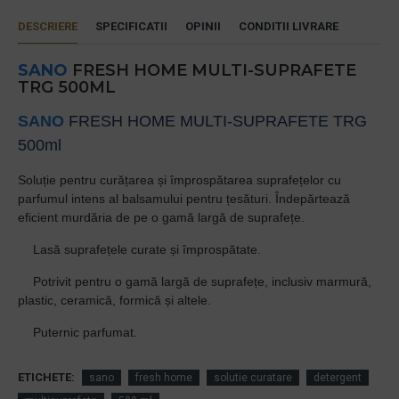
DESCRIERE
SPECIFICATII
OPINII
CONDITII LIVRARE
SANO
FRESH HOME MULTI-SUPRAFETE
TRG 500ML
SANO
FRESH HOME MULTI-SUPRAFETE TRG
500ml
Soluție pentru curățarea și împrospătarea suprafeț­elor cu
parfumul intens al balsamului pentru țesături. Îndepărtează
eficient murdăria de pe o gamă largă de suprafețe.
·
Lasă suprafeț­ele curate și împrospătate.
·
Potrivit pentru o gamă largă de suprafețe, inclusiv marmură,
plastic, ceramică, formică și altele.
·
Puternic parfumat.
ETICHETE:
sano
fresh home
solutie curatare
detergent