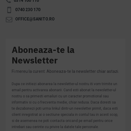
0314 100 110
0740 230 170
OFFICE@SANITO.RO
Aboneaza-te la
Newsletter
Fi mereu la curent. Aboneaza-te la newsletter chiar astazi.
Dupa ce initiezi abonarea la newsletter-ul nostru iti vom trimite un
email pentru activarea abonarii. Cand esti abonat la newsletter-ul
nostru o sa primesti emailuri cu un caracter promotional sau
informativ si cu o frecventa medie, chiar redusa. Daca doresti sa
te dezabonezi poti urma linkul dintr-un newsletter primit, daca esti
client inregistrat ai o sectiune speciala in contul tau in acest scop,
si de asemenea ne poti contacta oricand pe email pentru orice
intrebari sau cerinte cu privire la datele tale personale.