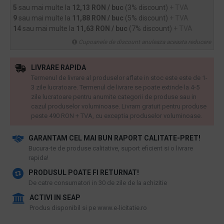
5
sau mai multe la
12,13 RON / buc
(3% discount)
+ TVA
9
sau mai multe la
11,88 RON / buc
(5% discount)
+ TVA
14
sau mai multe la
11,63 RON / buc
(7% discount)
+ TVA
Cupoanele de discount anuleaza aceasta reducere
LIVRARE RAPIDA
Termenul de livrare al produselor aflate in stoc este este de 1-
3 zile lucratoare. Termenul de livrare se poate extinde la 4-5
zile lucratoare pentru anumite categorii de produse sau in
cazul produselor voluminoase. Livram gratuit pentru produse
peste 490 RON + TVA, cu exceptia produselor voluminoase.
GARANTAM CEL MAI BUN RAPORT CALITATE-PRET!
​Bucura-te de produse calitative, suport eficient si o livrare
rapida!
PRODUSUL POATE FI RETURNAT!
De catre consumatori in 30 de zile de la achizitie
ACTIVI IN SEAP
Produs disponibil si pe www.e-licitatie.ro