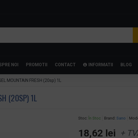
SPRE NOI
PROMOTII
CONTACT
INFORMATII
BLOG
L MOUNTAIN FRESH (20sp) 1L
H (20SP) 1L
Stoc:
În Stoc
Brand:
Sano
Mode
18,62 lei
+ TV