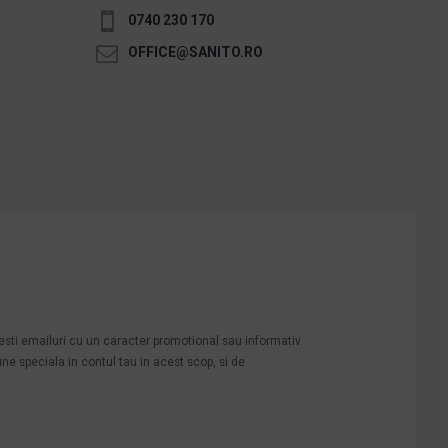
0740 230 170
OFFICE@SANITO.RO
mesti emailuri cu un caracter promotional sau informativ
une speciala in contul tau in acest scop, si de