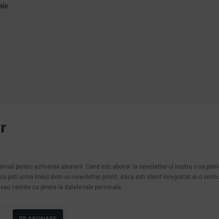
ale
e
r
.
n email pentru activarea abonarii. Cand esti abonat la newsletter-ul nostru o sa pri
poti urma linkul dintr-un newsletter primit, daca esti client inregistrat ai o secti
au cerinte cu privire la datele tale personale.
ABONARE