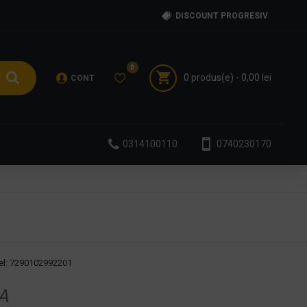
DISCOUNT PROGRESIV
0
0 produs(e) - 0,00 lei
CONT
0314100110
0740230170
l:
7290102992201
A