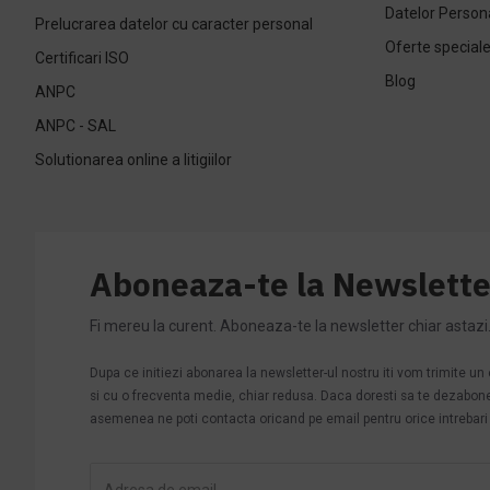
Datelor Person
Prelucrarea datelor cu caracter personal
Oferte special
Certificari ISO
Blog
ANPC
ANPC - SAL
Solutionarea online a litigiilor
Aboneaza-te la Newslette
Fi mereu la curent. Aboneaza-te la newsletter chiar astazi
Dupa ce initiezi abonarea la newsletter-ul nostru iti vom trimite u
si cu o frecventa medie, chiar redusa. Daca doresti sa te dezabonezi 
asemenea ne poti contacta oricand pe email pentru orice intrebari s