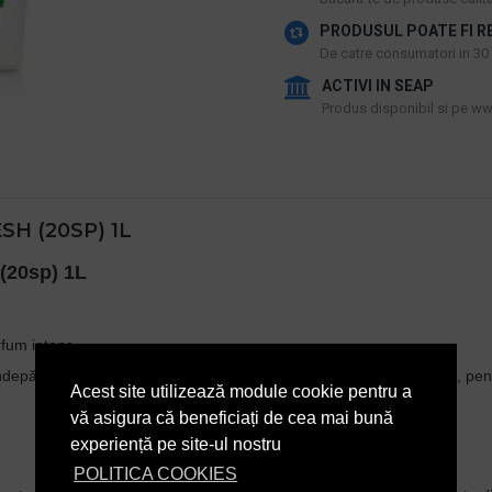
PRODUSUL POATE FI R
De catre consumatori in 30 d
ACTIVI IN SEAP
Produs disponibil si pe www
H (20SP) 1L
20sp) 1L
fum intens.
ndepărtarea puternică a petelor, cu tehnologia Microcapsules Lock, pent
Acest site utilizează module cookie pentru a
vă asigura că beneficiați de cea mai bună
experiență pe site-ul nostru
POLITICA COOKIES