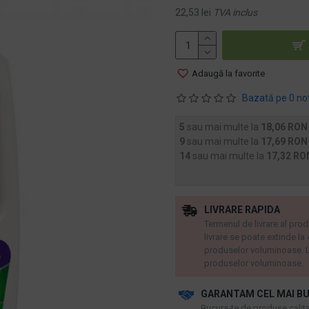
22,53 lei
TVA inclus
Adaugă la favorite
Bazată pe 0 no
5
sau mai multe la
18,06 RON
9
sau mai multe la
17,69 RON
14
sau mai multe la
17,32 RO
LIVRARE RAPIDA
Termenul de livrare al prod
livrare se poate extinde la
produselor voluminoase. L
produselor voluminoase.
GARANTAM CEL MAI BU
​Bucura-te de produse calitat