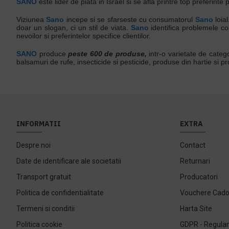
SANO
este lider de piata in Israel si se afla printre top preferin
Viziunea
Sano
incepe si se sfarseste cu consumatorul
Sano
loia
doar un slogan, ci un stil de viata.
Sano
identifica problemele co
nevoilor si preferintelor specifice clientilor.
SANO
produce
peste 600 de produse,
intr-o varietate de catego
balsamuri de rufe, insecticide si pesticide, produse din hartie si
INFORMATII
EXTRA
Despre noi
Contact
Date de identificare ale societatii
Returnari
Transport gratuit
Producatori
Politica de confidentialitate
Vouchere Cad
Termeni si conditii
Harta Site
Politica cookie
GDPR - Regulam