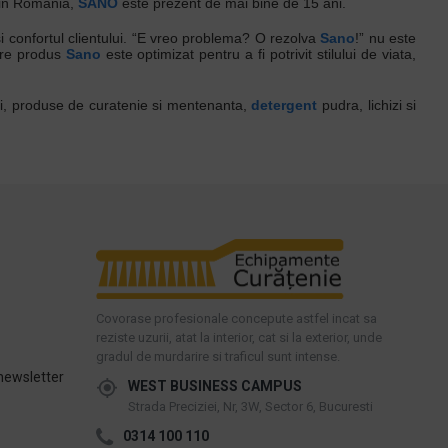
 din Romania,
SANO
este prezent de mai bine de 15 ani.
i confortul clientului. “E vreo problema? O rezolva
Sano
!” nu este
care produs
Sano
este optimizat pentru a fi potrivit stilului de viata,
opii, produse de curatenie si mentenanta,
detergent
pudra, lichizi si
Covorase profesionale concepute astfel incat sa
reziste uzurii, atat la interior, cat si la exterior, unde
gradul de murdarire si traficul sunt intense.
newsletter
WEST BUSINESS CAMPUS
Strada Preciziei, Nr, 3W, Sector 6, Bucuresti
0314 100 110