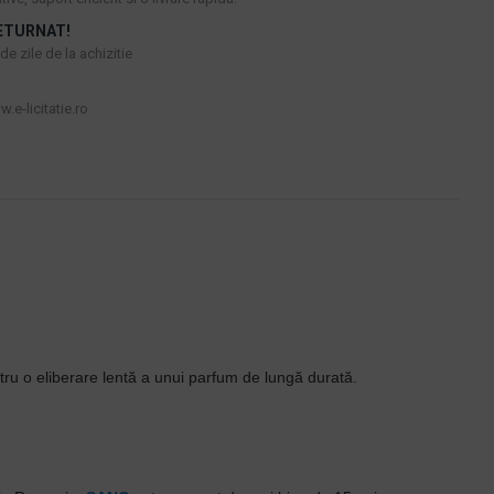
ETURNAT!
e zile de la achizitie
.e-licitatie.ro
ru o eliberare lentă a unui parfum de lungă durată.