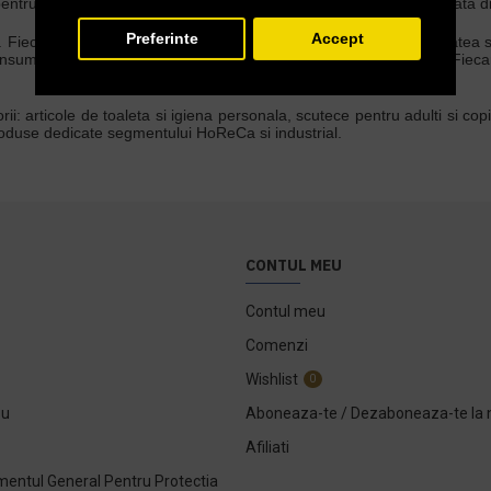
te pentru consumatorii deproduse de curatenie a casei si igiena. In piata
Preferinte
Accept
l. Fiecare idee de produs nou este analizata tinand cont de sanatatea s
nsumatorului si dezvolta o solutie de calitate, dar si economica. Fie
rii: articole de toaleta si igiena personala, scutece pentru adulti si c
 produse dedicate segmentului HoReCa si industrial.
CONTUL MEU
Contul meu
Comenzi
Wishlist
0
ou
Aboneaza-te / Dezaboneaza-te la 
Afiliati
entul General Pentru Protectia