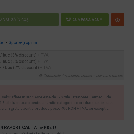
ADAUGĂ ÎN COŞ
CUMPARA ACUM
te.
-
Spune-ţi opinia
 / buc
(3% discount)
+ TVA
 / buc
(5% discount)
+ TVA
N / buc
(7% discount)
+ TVA
Cupoanele de discount anuleaza aceasta reducere
uselor aflate in stoc este este de 1- 3 zile lucratoare. Termenul de
 4-5 zile lucratoare pentru anumite categorii de produse sau in cazul
ivram gratuit pentru produse peste 490 RON + TVA, cu exceptia
N RAPORT CALITATE-PRET!
ive, suport eficient si o livrare rapida!