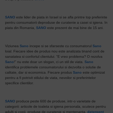
SANO
este lider de piata in Israel si se afla printre top preferinte
pentru consumatorii deproduse de curatenie a casei si igiena. In
piata din Romania,
SANO
este prezent de mai bine de 15 ani.
Viziunea
Sano
incepe si se sfarseste cu consumatorul
Sano
loial. Fiecare idee de produs nou este analizata tinand cont de
sanatatea si confortul clientului. “E vreo problema? O rezolva
Sano
!” nu este doar un slogan, ci un stil de viata.
Sano
identifica problemele consumatorului si dezvolta o solutie de
calitate, dar si economica. Fiecare produs
Sano
este optimizat
pentru a fi potrivit stilului de viata, nevoilor si preferintelor
specifice clientilor.
SANO
produce peste 600 de produse, intr-o varietate de
categorii: articole de toaleta si igiena personala, scutece pentru
adulti si copii, produse de curatenie si mentenanta,
detergent