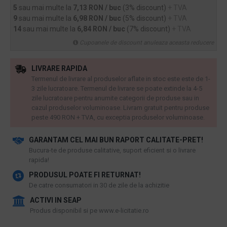
5
sau mai multe la
7,13 RON / buc
(3% discount)
+ TVA
9
sau mai multe la
6,98 RON / buc
(5% discount)
+ TVA
14
sau mai multe la
6,84 RON / buc
(7% discount)
+ TVA
Cupoanele de discount anuleaza aceasta reducere
LIVRARE RAPIDA
Termenul de livrare al produselor aflate in stoc este este de 1-
3 zile lucratoare. Termenul de livrare se poate extinde la 4-5
zile lucratoare pentru anumite categorii de produse sau in
cazul produselor voluminoase. Livram gratuit pentru produse
peste 490 RON + TVA, cu exceptia produselor voluminoase.
GARANTAM CEL MAI BUN RAPORT CALITATE-PRET!
​Bucura-te de produse calitative, suport eficient si o livrare
rapida!
PRODUSUL POATE FI RETURNAT!
De catre consumatori in 30 de zile de la achizitie
ACTIVI IN SEAP
Produs disponibil si pe www.e-licitatie.ro