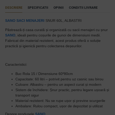
DESCRIERE
SPECIFICATII
OPINII
CONDITII LIVRARE
SANO
SACI MENAJERI
SNUR 60L, ALBASTRI
Păstrează-ți casa curată și organizată cu sacii menajeri cu șnur
SANO
, ideali pentru coșurile de gunoi de dimensiuni medii.
Fabricat din material rezistent, acest produs oferă o soluție
practică și igienică pentru colectarea deșeurilor.
Caracteristici:
Buc Rola 15 / Dimensiune 60*80cm
Capacitate: 60 litri – potrivit pentru uz casnic sau birou
Culoare: Albastru – pentru un aspect curat și modern
Sistem de închidere: Șnur practic, pentru legare ușoară și
transport sigur
Material rezistent: Nu se rupe ușor și previne scurgerile
Ambalare: Rulou compact, ușor de depozitat și utilizat
Despre produsele
SANO