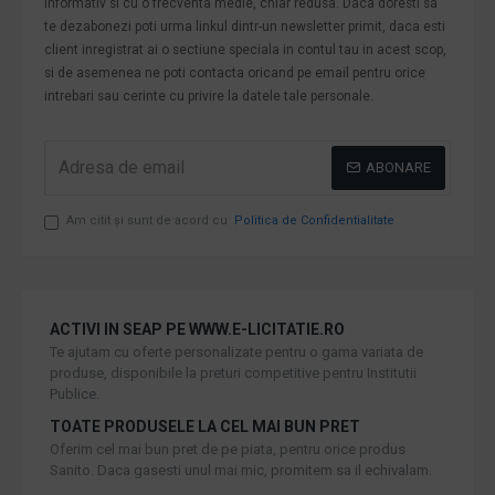
informativ si cu o frecventa medie, chiar redusa. Daca doresti sa
te dezabonezi poti urma linkul dintr-un newsletter primit, daca esti
client inregistrat ai o sectiune speciala in contul tau in acest scop,
si de asemenea ne poti contacta oricand pe email pentru orice
intrebari sau cerinte cu privire la datele tale personale.
ABONARE
Am citit şi sunt de acord cu
Politica de Confidentialitate
ACTIVI IN SEAP PE WWW.E-LICITATIE.RO
Te ajutam cu oferte personalizate pentru o gama variata de
produse, disponibile la preturi competitive pentru Institutii
Publice.
TOATE PRODUSELE LA CEL MAI BUN PRET
Oferim cel mai bun pret de pe piata, pentru orice produs
Sanito. Daca gasesti unul mai mic, promitem sa il echivalam.