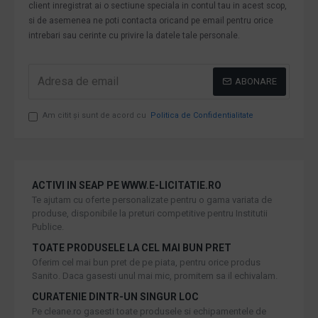
client inregistrat ai o sectiune speciala in contul tau in acest scop,
si de asemenea ne poti contacta oricand pe email pentru orice
intrebari sau cerinte cu privire la datele tale personale.
ABONARE
Am citit şi sunt de acord cu
Politica de Confidentialitate
ACTIVI IN SEAP PE WWW.E-LICITATIE.RO
Te ajutam cu oferte personalizate pentru o gama variata de
produse, disponibile la preturi competitive pentru Institutii
Publice.
TOATE PRODUSELE LA CEL MAI BUN PRET
Oferim cel mai bun pret de pe piata, pentru orice produs
Sanito. Daca gasesti unul mai mic, promitem sa il echivalam.
CURATENIE DINTR-UN SINGUR LOC
Pe cleane.ro gasesti toate produsele si echipamentele de