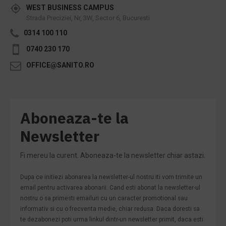
WEST BUSINESS CAMPUS
Strada Preciziei, Nr, 3W, Sector 6, Bucuresti
0314 100 110
0740 230 170
OFFICE@SANITO.RO
Aboneaza-te la
Newsletter
Fi mereu la curent. Aboneaza-te la newsletter chiar astazi.
Dupa ce initiezi abonarea la newsletter-ul nostru iti vom trimite un
email pentru activarea abonarii. Cand esti abonat la newsletter-ul
nostru o sa primesti emailuri cu un caracter promotional sau
informativ si cu o frecventa medie, chiar redusa. Daca doresti sa
te dezabonezi poti urma linkul dintr-un newsletter primit, daca esti