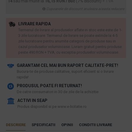
14
sau mai multe la
16,15 RON / buc
(7% discount)
+ TVA
Cupoanele de discount anuleaza aceasta reducere
LIVRARE RAPIDA
Termenul de livrare al produselor aflate in stoc este este de 1-
3 zile lucratoare. Termenul de livrare se poate extinde la 4-5
zile lucratoare pentru anumite categorii de produse sau in
cazul produselor voluminoase. Livram gratuit pentru produse
peste 490 RON + TVA, cu exceptia produselor voluminoase.
GARANTAM CEL MAI BUN RAPORT CALITATE-PRET!
​Bucura-te de produse calitative, suport eficient si o livrare
rapida!
PRODUSUL POATE FI RETURNAT!
De catre consumatori in 30 de zile de la achizitie
ACTIVI IN SEAP
Produs disponibil si pe www.e-licitatie.ro
DESCRIERE
SPECIFICATII
OPINII
CONDITII LIVRARE