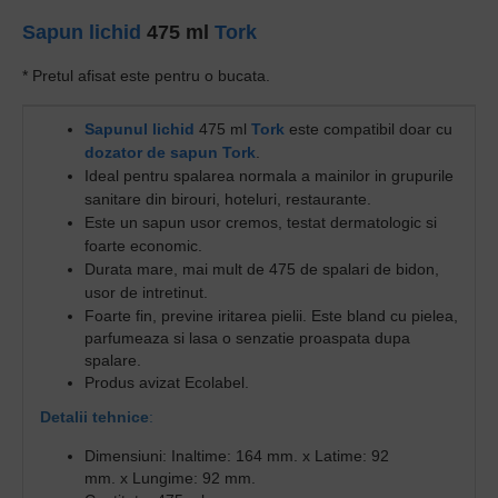
Sapun lichid
475 ml
Tork
* Pretul afisat este pentru o bucata.
Sapunul lichid
475 ml
Tork
este c
ompatibil doar cu
dozator de sapun
Tork
.
Ideal pentru spalarea normala a mainilor in grupurile
sanitare din birouri, hoteluri, restaurante.
Este un sapun usor cremos, testat dermatologic si
foarte economic.
Durata mare, mai mult de 475 de spalari de bidon,
usor de intretinut.
Foarte fin, previne iritarea pielii.
Este bland cu pielea,
parfumeaza si lasa o senzatie proaspata dupa
spalare.
Produs avizat Ecolabel.
Detalii tehnice
:
Dimensiuni:
Inaltime: 164 mm. x Latime: 92
mm. x Lungime: 92 mm.