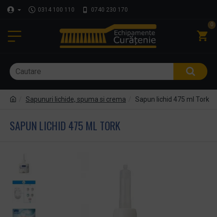
0314 100 110
0740 230 170
0
Sapunuri lichide, spuma si crema
Sapun lichid 475 ml Tork
SAPUN LICHID 475 ML TORK