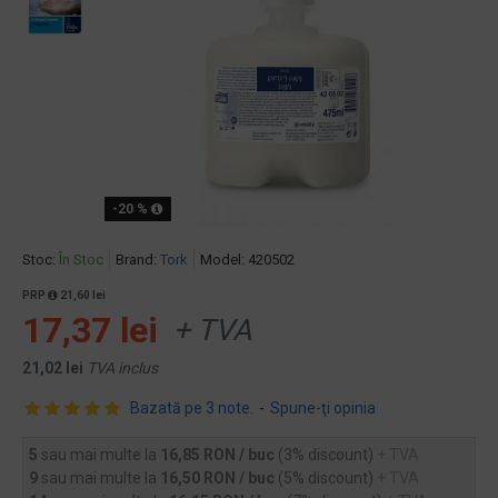
-20 %
Stoc:
În Stoc
Brand:
Tork
Model:
420502
PRP
21,60 lei
17,37 lei
+ TVA
21,02 lei
TVA inclus
Bazată pe 3 note.
-
Spune-ţi opinia
5
sau mai multe la
16,85 RON / buc
(3% discount)
+ TVA
9
sau mai multe la
16,50 RON / buc
(5% discount)
+ TVA