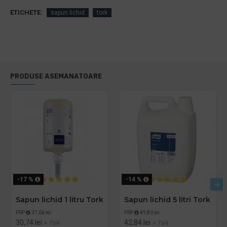
ETICHETE:
sapun lichid
tork
PRODUSE ASEMANATOARE
-17 %
-14 %
Sapun lichid 1 litru Tork
Sapun lichid 5 litri Tork
PRP
37,06 lei
PRP
49,80 lei
30,74 lei
42,84 lei
+ TVA
+ TVA