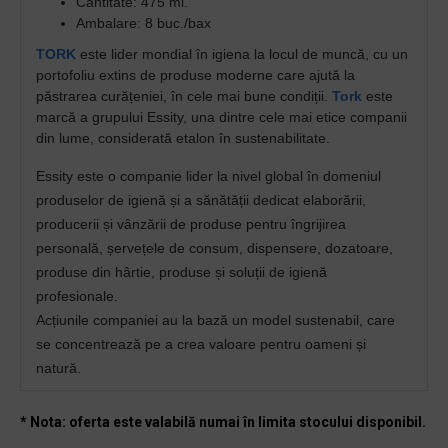
Cantitate:
475 ml.
Ambalare: 8 buc./bax
TORK
este lider mondial în igiena la locul de muncă, cu un
portofoliu extins de produse moderne care ajută la
păstrarea curățeniei, în cele mai bune condiții.
Tork
este
marcă a grupului Essity, una dintre cele mai etice companii
din lume, considerată etalon în sustenabilitate.
Essity este o companie lider la nivel global în domeniul
produselor de igienă și a sănătății dedicat elaborării,
producerii și vânzării de produse pentru îngrijirea
personală, șervețele de consum, dispensere, dozatoare,
produse din hârtie, produse și soluții de igienă
profesionale.
Acțiunile companiei au la bază un model sustenabil, care
se concentrează pe a crea valoare pentru oameni și
natură.
* Nota: oferta este valabilă numai în limita stocului disponibil.