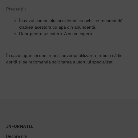
Precauții:
În cazul contactului accidental cu ochii se recomandă
clătirea acestora cu apă din abundență.
Doar pentru uz extern. A nu se ingera.
.
În cazul apariției unei reacții adverse utilizarea trebuie să fie
oprită și se recomandă solicitarea ajutorului specializat.
INFORMATII
Despre noi