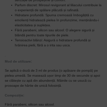
senzație de prospețime și confort.
Parfum discret: Mirosul revigorant al liliacului contribuie la
o experiență de spălare plăcută și rafinată.
Hidratare profundă: Spuma cremoasă îmbogățită cu
emolienți hidratează pielea în profunzime, menținându-i
elasticitatea și suplețea.
Fără parabeni, silicon sau alcool: O alegere sigură și
blândă pentru toate tipurile de piele.
Tensioactivi blânzi: Asigură o hidratare profundă și
hrănirea pielii, fără a o irita sau usca.
.
Mod de utilizare:
Se aplică o doză de 3 ml de produs (o apăsare de pompă) pe
pielea umedă. Se masează ușor timp de 30 de secunde și apoi
se clătește cu apă din abundență. Mâinile cu se usucă cu
prosoape de hârtie de unică folosință.
Compoziție:
Fără parabeni, silicon sau alcool.