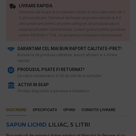
LIVRARE RAPIDA
Termenul de livrare al produselor aflate in stoc este este de 1-
3 zile lucratoare. Termenul de livrare se poate extinde la 4-5
zile lucratoare pentru anumite categorii de produse sau in
cazul produselor voluminoase. Livram gratuit pentru produse
peste 490 RON + TVA, cu exceptia produselor voluminoase.
GARANTAM CEL MAI BUN RAPORT CALITATE-PRET!
​Bucura-te de produse calitative, suport eficient si o livrare
rapida!
PRODUSUL POATE FI RETURNAT!
De catre consumatori in 30 de zile de la achizitie
ACTIVI IN SEAP
Produs disponibil si pe www.e-licitatie.ro
DESCRIERE
SPECIFICATII
OPINII
CONDITII LIVRARE
SAPUN LICHID
LILIAC, 5 LITRI
Bucurați-vă de mirosul dulce-amărui al liliacului în fiecare zi cu