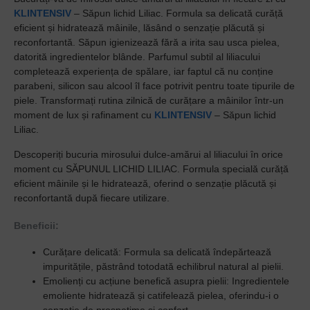
KLINTENSIV
– Săpun lichid Liliac. Formula sa delicată curăță
eficient și hidratează mâinile, lăsând o senzație plăcută și
reconfortantă. Săpun igienizează fără a irita sau usca pielea,
datorită ingredientelor blânde. Parfumul subtil al liliacului
completează experiența de spălare, iar faptul că nu conține
parabeni, silicon sau alcool îl face potrivit pentru toate tipurile de
piele. Transformați rutina zilnică de curățare a mâinilor într-un
moment de lux și rafinament cu
KLINTENSIV
– Săpun lichid
Liliac.
Descoperiți bucuria mirosului dulce-amărui al liliacului în orice
moment cu SĂPUNUL LICHID LILIAC. Formula specială curăță
eficient mâinile și le hidratează, oferind o senzație plăcută și
reconfortantă după fiecare utilizare.
Beneficii:
Curățare delicată: Formula sa delicată îndepărtează
impuritățile, păstrând totodată echilibrul natural al pielii.
Emolienți cu acțiune benefică asupra pielii: Ingredientele
emoliente hidratează și catifelează pielea, oferindu-i o