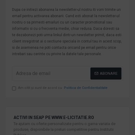
Dupa ce initiezi abonarea la newsletter-ul nostru iti vom trimite un
email pentru activarea abonarii. Cand esti abonat la newsletter-ul
nostru o sa primesti emailuri cu un caracter promotional sau
informativ si cu o frecventa medie, chiar redusa. Daca doresti sa
te dezabonezi poti urma linkul dintr-un newsletter primit, daca esti
client inregistrat ai o sectiune speciala in contul tau in acest scop,
si de asemenea ne poti contacta oricand pe email pentru orice
intrebari sau cerinte cu privire la datele tale personale.
ABONARE
Am citit şi sunt de acord cu
Politica de Confidentialitate
ACTIVI IN SEAP PE WWW.E-LICITATIE.RO
Te ajutam cu oferte personalizate pentru o gama variata de
produse, disponibile la preturi competitive pentru Institutii