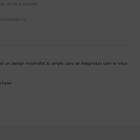
e zile de la achizitie
.e-licitatie.ro
nd un design minimalist si simplu care se integreaza usor in orice
chetei.