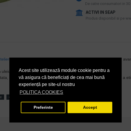
De catre consumatori in 30 d
ACTIVI IN SEAP
Produs disponibil si pe www
telier
must-have care trebuie sa fie prezent in orice baie hoteliera, ava
Acest site utilizează module cookie pentru a
uleiuri vegetale.
vă asigura că beneficiați de cea mai bună
etata, bucurandu-se de un sistem usor de deschidere cu urechiusa a eti
experiență pe site-ul nostru
POLITICA COOKIES
e
ceai verde
Preferinte
Accept