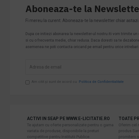
Aboneaza-te la Newslette
Fi mereu la curent. Aboneaza-te la newsletter chiar astazi
Dupa ce initiezi abonarea la newsletter-ul nostru iti vom trimite u
si cu o frecventa medie, chiar redusa. Daca doresti sa te dezabonezi 
asemenea ne poti contacta oricand pe email pentru orice intrebari s
Am citit şi sunt de acord cu
Politica de Confidentialitate
ACTIVI IN SEAP PE WWW.E-LICITATIE.RO
TOATE PR
Te ajutam cu oferte personalizate pentru o gama
Oferim cel 
variata de produse, disponibile la preturi
produs Sani
competitive pentru Institutii Publice.
promitem sa