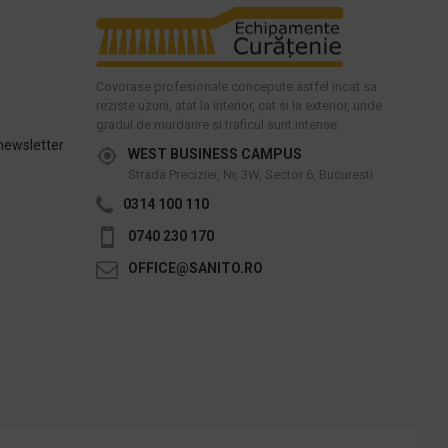
Covorase profesionale concepute astfel incat sa
reziste uzurii, atat la interior, cat si la exterior, unde
gradul de murdarire si traficul sunt intense.
newsletter
WEST BUSINESS CAMPUS
Strada Preciziei, Nr, 3W, Sector 6, Bucuresti
0314 100 110
0740 230 170
OFFICE@SANITO.RO