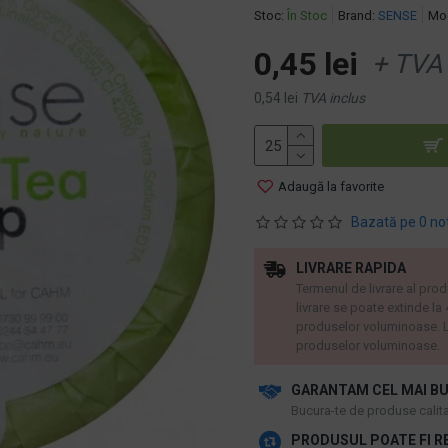
Stoc:
În Stoc
Brand:
SENSE
Mod
0,45 lei
+ TVA
0,54 lei
TVA inclus
Adaugă la favorite
Bazată pe 0 no
LIVRARE RAPIDA
Termenul de livrare al prod
livrare se poate extinde la
produselor voluminoase. L
produselor voluminoase.
GARANTAM CEL MAI BU
​Bucura-te de produse calitat
PRODUSUL POATE FI R