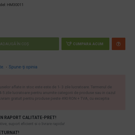
el:
HM30011
ADAUGĂ ÎN COŞ
CUMPARA ACUM
te.
-
Spune-ţi opinia
uselor aflate in stoc este este de 1- 3 zile lucratoare. Termenul de
 4-5 zile lucratoare pentru anumite categorii de produse sau in cazul
ivram gratuit pentru produse peste 490 RON + TVA, cu exceptia
N RAPORT CALITATE-PRET!
ive, suport eficient si o livrare rapida!
ETURNAT!