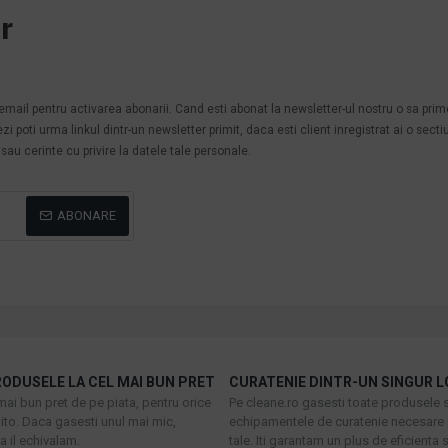
r
.
n email pentru activarea abonarii. Cand esti abonat la newsletter-ul nostru o sa pri
poti urma linkul dintr-un newsletter primit, daca esti client inregistrat ai o secti
au cerinte cu privire la datele tale personale.
ABONARE
ODUSELE LA CEL MAI BUN PRET
CURATENIE DINTR-UN SINGUR L
mai bun pret de pe piata, pentru orice
Pe cleane.ro gasesti toate produsele s
to. Daca gasesti unul mai mic,
echipamentele de curatenie necesare 
 il echivalam.
tale. Iti garantam un plus de eficienta s