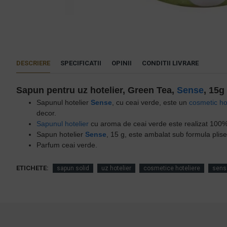
DESCRIERE
SPECIFICATII
OPINII
CONDITII LIVRARE
Sapun pentru uz hotelier, Green Tea,
Sense
, 15g
Sapunul hotelier
Sense
, cu ceai verde, este un
cosmetic ho
decor.
Sapunul hotelier
cu aroma de ceai verde este realizat 100% 
Sapun hotelier
Sense
, 15 g, este ambalat sub formula plis
Parfum ceai verde.
ETICHETE:
sapun solid
uz hotelier
cosmetice hoteliere
sens