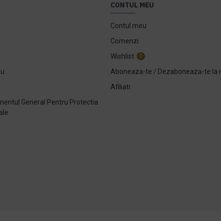
CONTUL MEU
Contul meu
Comenzi
Wishlist
0
ou
Aboneaza-te / Dezaboneaza-te la 
Afiliati
entul General Pentru Protectia
ale
e