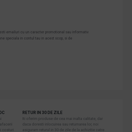
mesti emailuri cu un caracter promotional sau informativ
une speciala in contul tau in acest scop, si de
OC
RETUR IN 30 DE ZILE
i
Iti oferim produse de cea mai inalta calitate, dar
afacerii
daca doresti inlocuirea sau returnarea lor, noi
i costuri
asiguram returul in 30 de zile de la achizitie catre