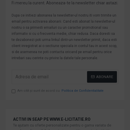
Fi mereu la curent. Aboneaza-te la newsletter chiar astazi.
Dupa ce initiezi abonarea la newsletter-ul nostru iti vom trimite un
email pentru activarea abonarii. Cand esti abonat la newsletter-ul
nostru o sa primesti emailuri cu un caracter promotional sau
informativ si cu o frecventa medie, chiar redusa. Daca doresti sa
te dezabonezi poti urma linkul dintr-un newsletter primit, daca esti
client inregistrat ai o sectiune speciala in contul tau in acest scop,
si de asemenea ne poti contacta oricand pe email pentru orice
intrebari sau cerinte cu privire la datele tale personale.
ABONARE
Am citit şi sunt de acord cu
Politica de Confidentialitate
ACTIVI IN SEAP PE WWW.E-LICITATIE.RO
Te ajutam cu oferte personalizate pentru o gama variata de