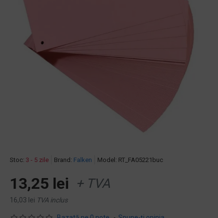
Stoc:
3 - 5 zile
Brand:
Falken
Model:
RT_FA05221buc
13,25 lei
+ TVA
16,03 lei
TVA inclus
Bazată pe 0 note.
-
Spune-ţi opinia