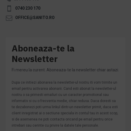
0740 230 170
OFFICE@SANITO.RO
Aboneaza-te la
Newsletter
Fi mereu la curent. Aboneaza-te la newsletter chiar astazi.
Dupa ce initiezi abonarea la newsletter-ul nostru iti vom trimite un
email pentru activarea abonarii. Cand esti abonat la newsletter-ul
nostru o sa primesti emailuri cu un caracter promotional sau
informativ si cu o frecventa medie, chiar redusa. Daca doresti sa
te dezabonezi poti urma linkul dintr-un newsletter primit, daca esti
client inregistrat ai o sectiune speciala in contul tau in acest scop,
si de asemenea ne poti contacta oricand pe email pentru orice
intrebari sau cerinte cu privire la datele tale personale.