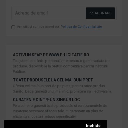
ABONARE
Am citit şi sunt de acord cu
Politica de Confidentialitate
ACTIVI IN SEAP PE WWW.E-LICITATIE.RO
Te ajutam cu oferte personalizate pentru o gama variata de
produse, disponibile la preturi competitive pentru Institutii
Publice.
TOATE PRODUSELE LA CEL MAI BUN PRET
Oferim cel mai bun pret de pe piata, pentru orice produs
Sanito. Daca gasesti unul mai mic, promitem sa il echivalam.
CURATENIE DINTR-UN SINGUR LOC
Pe cleane.ro gasesti toate produsele si echipamentele de
curatenie necesare afacerii tale. Iti garantam un plus de
eficienta si costuri reduse semnificativ.
RETUR IN 30 DE ZILE
Inchide