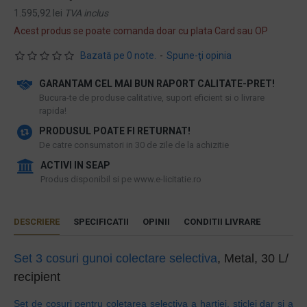
1.595,92 lei
TVA inclus
Acest produs se poate comanda doar cu plata Card sau OP
Bazată pe 0 note.
-
Spune-ţi opinia
GARANTAM CEL MAI BUN RAPORT CALITATE-PRET!
​Bucura-te de produse calitative, suport eficient si o livrare
rapida!
PRODUSUL POATE FI RETURNAT!
De catre consumatori in 30 de zile de la achizitie
ACTIVI IN SEAP
Produs disponibil si pe www.e-licitatie.ro
DESCRIERE
SPECIFICATII
OPINII
CONDITII LIVRARE
Set 3 cosuri gunoi colectare selectiva
, Metal, 30 L/
recipient
Set de cosuri pentru coletarea selectiva a hartiei, sticlei dar si a