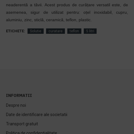
neaderentă a tăvii. Acest produs de curățare versatil este, de
asemenea, sigur de utilizat pentru: oțel inoxidabil, cupru,
aluminiu, zinc, sticlă, ceramică, teflon, plastic.
ETICHETE:
Solutie
curatare
teflon
5 litri
INFORMATII
Despre noi
Date de identificare ale societatii
Transport gratuit
Politica de confidentialitate