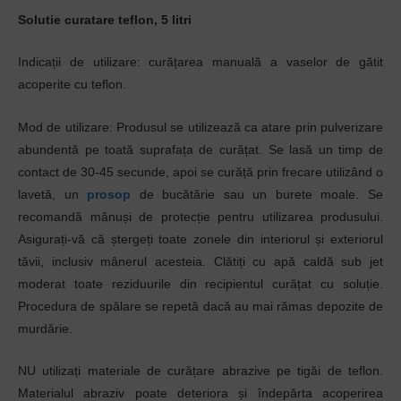
Solutie curatare teflon, 5 litri
Indicații de utilizare: curățarea manuală a vaselor de gătit
acoperite cu teflon.
Mod de utilizare: Produsul se utilizează ca atare prin pulverizare
abundentă pe toată suprafața de curățat. Se lasă un timp de
contact de 30-45 secunde, apoi se curăță prin frecare utilizând o
lavetă, un
prosop
de bucătărie sau un burete moale. Se
recomandă mănuși de protecție pentru utilizarea produsului.
Asigurați-vă că ștergeți toate zonele din interiorul și exteriorul
tăvii, inclusiv mânerul acesteia. Clătiți cu apă caldă sub jet
moderat toate reziduurile din recipientul curățat cu soluție.
Procedura de spălare se repetă dacă au mai rămas depozite de
murdărie.
NU utilizați materiale de curățare abrazive pe tigăi de teflon.
Materialul abraziv poate deteriora și îndepărta acoperirea