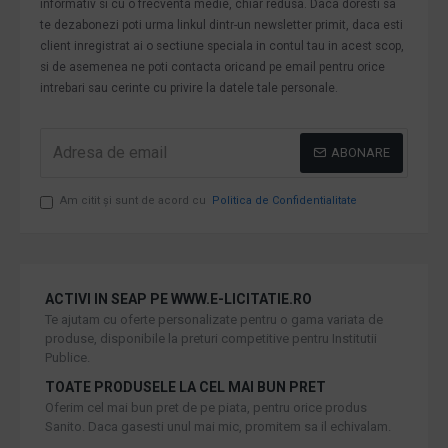
informativ si cu o frecventa medie, chiar redusa. Daca doresti sa
te dezabonezi poti urma linkul dintr-un newsletter primit, daca esti
client inregistrat ai o sectiune speciala in contul tau in acest scop,
si de asemenea ne poti contacta oricand pe email pentru orice
intrebari sau cerinte cu privire la datele tale personale.
ABONARE
Am citit şi sunt de acord cu
Politica de Confidentialitate
ACTIVI IN SEAP PE WWW.E-LICITATIE.RO
Te ajutam cu oferte personalizate pentru o gama variata de
produse, disponibile la preturi competitive pentru Institutii
Publice.
TOATE PRODUSELE LA CEL MAI BUN PRET
Oferim cel mai bun pret de pe piata, pentru orice produs
Sanito. Daca gasesti unul mai mic, promitem sa il echivalam.