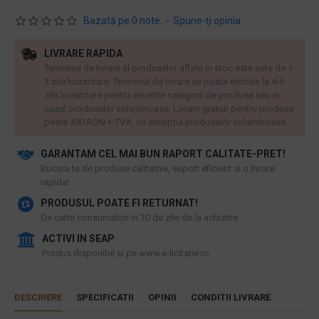
Bazată pe 0 note.
-
Spune-ţi opinia
LIVRARE RAPIDA
Termenul de livrare al produselor aflate in stoc este este de 1-
3 zile lucratoare. Termenul de livrare se poate extinde la 4-5
zile lucratoare pentru anumite categorii de produse sau in
cazul produselor voluminoase. Livram gratuit pentru produse
peste 490 RON + TVA, cu exceptia produselor voluminoase.
GARANTAM CEL MAI BUN RAPORT CALITATE-PRET!
​Bucura-te de produse calitative, suport eficient si o livrare
rapida!
PRODUSUL POATE FI RETURNAT!
De catre consumatori in 30 de zile de la achizitie
ACTIVI IN SEAP
Produs disponibil si pe www.e-licitatie.ro
DESCRIERE
SPECIFICATII
OPINII
CONDITII LIVRARE