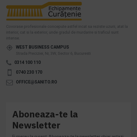
Covorase profesionale concepute astfel incat sa reziste uzurii, atat la
interior, cat si la exterior, unde gradul de murdarire si traficul sunt
intense.
WEST BUSINESS CAMPUS
Strada Preciziei, Nr, 3W, Sector 6, Bucuresti
0314 100 110
0740 230 170
OFFICE@SANITO.RO
Aboneaza-te la
Newsletter
Fi mereu la curent. Aboneaza-te la newsletter chiar astazi.