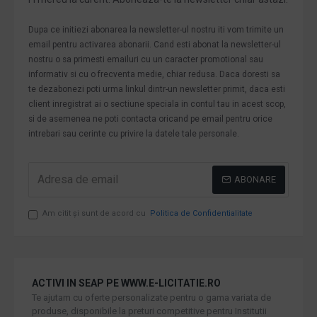
Dupa ce initiezi abonarea la newsletter-ul nostru iti vom trimite un
email pentru activarea abonarii. Cand esti abonat la newsletter-ul
nostru o sa primesti emailuri cu un caracter promotional sau
informativ si cu o frecventa medie, chiar redusa. Daca doresti sa
te dezabonezi poti urma linkul dintr-un newsletter primit, daca esti
client inregistrat ai o sectiune speciala in contul tau in acest scop,
si de asemenea ne poti contacta oricand pe email pentru orice
intrebari sau cerinte cu privire la datele tale personale.
ABONARE
Am citit şi sunt de acord cu
Politica de Confidentialitate
ACTIVI IN SEAP PE WWW.E-LICITATIE.RO
Te ajutam cu oferte personalizate pentru o gama variata de
produse, disponibile la preturi competitive pentru Institutii