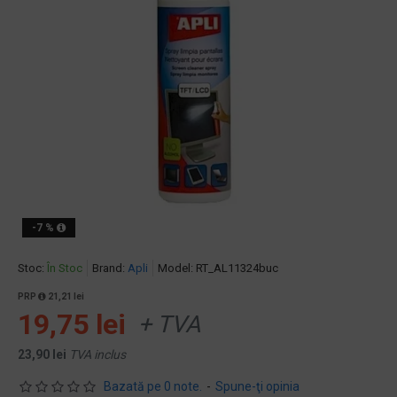
-7 %
Stoc:
În Stoc
Brand:
Apli
Model:
RT_AL11324buc
PRP
21,21 lei
19,75 lei
+ TVA
23,90 lei
TVA inclus
Bazată pe 0 note.
-
Spune-ţi opinia