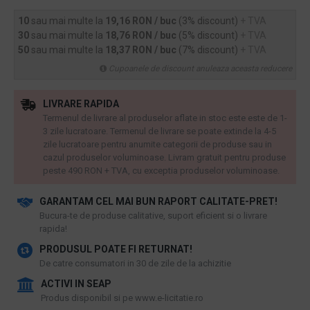
10
sau mai multe la
19,16 RON / buc
(3% discount)
+ TVA
30
sau mai multe la
18,76 RON / buc
(5% discount)
+ TVA
50
sau mai multe la
18,37 RON / buc
(7% discount)
+ TVA
Cupoanele de discount anuleaza aceasta reducere
LIVRARE RAPIDA
Termenul de livrare al produselor aflate in stoc este este de 1-
3 zile lucratoare. Termenul de livrare se poate extinde la 4-5
zile lucratoare pentru anumite categorii de produse sau in
cazul produselor voluminoase. Livram gratuit pentru produse
peste 490 RON + TVA, cu exceptia produselor voluminoase.
GARANTAM CEL MAI BUN RAPORT CALITATE-PRET!
​Bucura-te de produse calitative, suport eficient si o livrare
rapida!
PRODUSUL POATE FI RETURNAT!
De catre consumatori in 30 de zile de la achizitie
ACTIVI IN SEAP
Produs disponibil si pe www.e-licitatie.ro