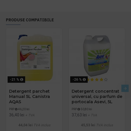
PRODUSE COMPATIBILE
-21 %
-26 %
Detergent parchet
Detergent concentrat
Manual 5L Canistra
universal, cu parfum de
AQAS
portocala Asevi, 5L
PRP
46,20 lei
PRP
50,80 lei
36,40 lei
37,63 lei
+ TVA
+ TVA
44,04 lei
TVA inclus
45,53 lei
TVA inclus