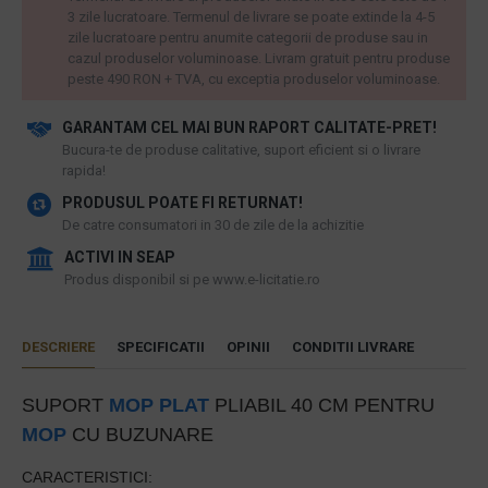
3 zile lucratoare. Termenul de livrare se poate extinde la 4-5
zile lucratoare pentru anumite categorii de produse sau in
cazul produselor voluminoase. Livram gratuit pentru produse
peste 490 RON + TVA, cu exceptia produselor voluminoase.
GARANTAM CEL MAI BUN RAPORT CALITATE-PRET!
​Bucura-te de produse calitative, suport eficient si o livrare
rapida!
PRODUSUL POATE FI RETURNAT!
De catre consumatori in 30 de zile de la achizitie
ACTIVI IN SEAP
Produs disponibil si pe www.e-licitatie.ro
DESCRIERE
SPECIFICATII
OPINII
CONDITII LIVRARE
SUPORT
MOP PLAT
PLIABIL 40 CM PENTRU
MOP
CU BUZUNARE
CARACTERISTICI: