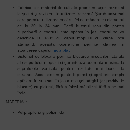
Fabricat din material de calitate premium: ușor, rezistent
la șocuri și rezistent la utilizare frecventă Șurub universal
care permite utilizarea oricărui fel de mânere cu diametrul
de la 20 la 24 mm. Dacă butonul roșu din partea
superioară a cadrului este apăsat în jos, cadrul se va
deschide la 180° cu capul mopului cu clapă încă
atârnând; această operațiune permite clătirea și
stoarcerea capului
mop plat
Sistemul de blocare permite blocarea miscarilor laterale
ale suportului mopului si garanteaza aderenta maxima la
suprafetele verticale pentru rezultate mai bune de
curatare. Acest sistem poate fi pornit și oprit prin simpla
apăsare în sus sau în jos a micuței pârghii (dispozitiv de
blocare) cu piciorul, fără a folosi mâinile și fără a se mai
îndoi.
MATERIAL:
Polipropilenă și poliamidă