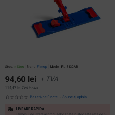
Stoc:
În Stoc
Brand:
Filmop
Model:
FIL-8132AB
94,60 lei
+ TVA
114,47 lei
TVA inclus
Bazată pe 0 note.
-
Spune-ţi opinia
LIVRARE RAPIDA
Termenul de livrare al produselor aflate in stoc este este de 1-