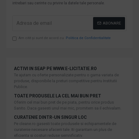
intrebari sau cerinte cu privire la datele tale personale.
ABONARE
Am citit şi sunt de acord cu
Politica de Confidentialitate
ACTIVI IN SEAP PE WWW.E-LICITATIE.RO
Te ajutam cu oferte personalizate pentru o gama variata de
produse, disponibile la preturi competitive pentru Institutii
Publice.
TOATE PRODUSELE LA CEL MAI BUN PRET
Oferim cel mai bun pret de pe piata, pentru orice produs
Sanito. Daca gasesti unul mai mic, promitem sa il echivalam.
CURATENIE DINTR-UN SINGUR LOC
Pe cleane.ro gasesti toate produsele si echipamentele de
curatenie necesare afacerii tale. Iti garantam un plus de
eficienta si costuri reduse semnificativ.