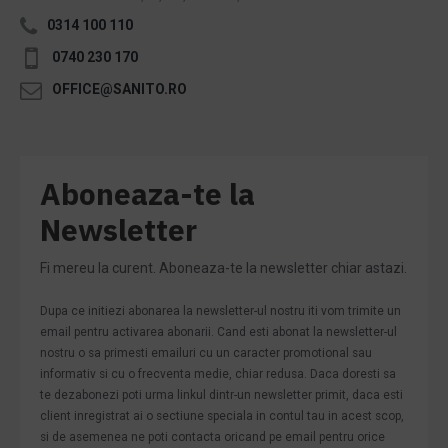
0314 100 110
0740 230 170
OFFICE@SANITO.RO
Aboneaza-te la
Newsletter
Fi mereu la curent. Aboneaza-te la newsletter chiar astazi.
Dupa ce initiezi abonarea la newsletter-ul nostru iti vom trimite un
email pentru activarea abonarii. Cand esti abonat la newsletter-ul
nostru o sa primesti emailuri cu un caracter promotional sau
informativ si cu o frecventa medie, chiar redusa. Daca doresti sa
te dezabonezi poti urma linkul dintr-un newsletter primit, daca esti
client inregistrat ai o sectiune speciala in contul tau in acest scop,
si de asemenea ne poti contacta oricand pe email pentru orice