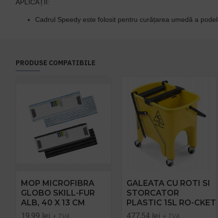
APLICAȚII:
Cadrul Speedy este folosit pentru curățarea umedă a podelei,
PRODUSE COMPATIBILE
MOP MICROFIBRA
GALEATA CU ROTI SI
GLOBO SKILL-FUR
STORCATOR
ALB, 40 X 13 CM
PLASTIC 15L RO-CKET
19,99 lei
477,54 lei
+ TVA
+ TVA