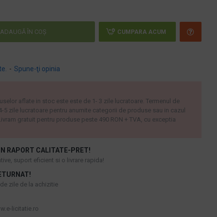
ADAUGĂ ÎN COŞ
CUMPARA ACUM
te.
-
Spune-ţi opinia
uselor aflate in stoc este este de 1- 3 zile lucratoare. Termenul de
 4-5 zile lucratoare pentru anumite categorii de produse sau in cazul
ivram gratuit pentru produse peste 490 RON + TVA, cu exceptia
N RAPORT CALITATE-PRET!
ive, suport eficient si o livrare rapida!
ETURNAT!
e zile de la achizitie
.e-licitatie.ro