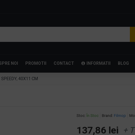
SPRE NOI
PROMOTII
CONTACT
INFORMATII
BLOG
 SPEEDY, 40X11 CM
Stoc:
În Stoc
Brand:
Filmop
Mo
137,86 lei
+ T