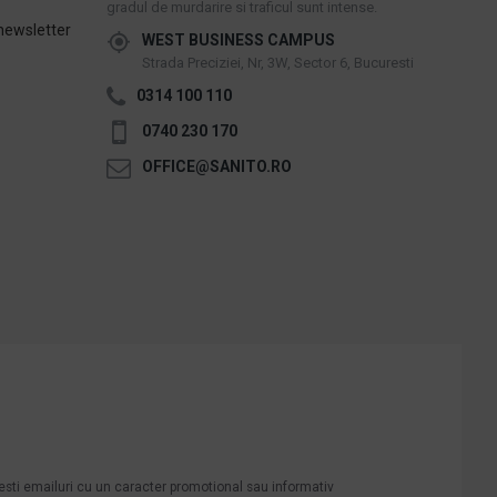
gradul de murdarire si traficul sunt intense.
newsletter
WEST BUSINESS CAMPUS
Strada Preciziei, Nr, 3W, Sector 6, Bucuresti
0314 100 110
0740 230 170
OFFICE@SANITO.RO
mesti emailuri cu un caracter promotional sau informativ