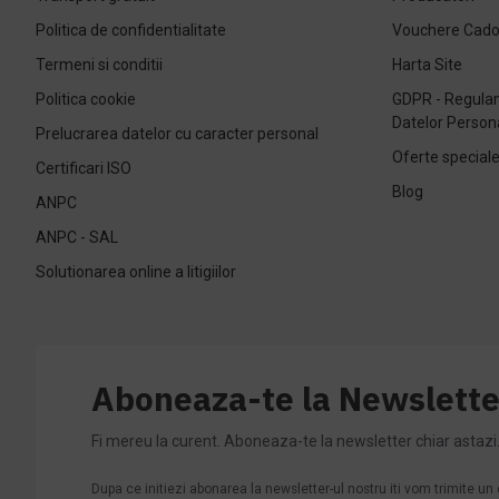
Politica de confidentialitate
Vouchere Cad
Termeni si conditii
Harta Site
Politica cookie
GDPR - Regulam
Datelor Person
Prelucrarea datelor cu caracter personal
Oferte special
Certificari ISO
Blog
ANPC
ANPC - SAL
Solutionarea online a litigiilor
Aboneaza-te la Newslette
Fi mereu la curent. Aboneaza-te la newsletter chiar astazi
Dupa ce initiezi abonarea la newsletter-ul nostru iti vom trimite u