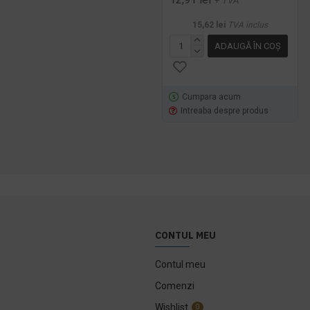
+ TVA
15,62 lei
TVA inclus
ADAUGĂ ÎN COŞ
Cumpara acum
Intreaba despre produs
CONTUL MEU
Contul meu
Comenzi
Wishlist
0