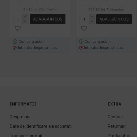
24,19 lei
TVA inclus
577,82 lei
TVA inclus
ADAUGĂ ÎN COŞ
ADAUGĂ ÎN COŞ
Cumpara acum
Cumpara acum
Intreaba despre produs
Intreaba despre produs
INFORMATII
EXTRA
Despre noi
Contact
Date de identificare ale societatii
Returnari
Transport gratuit
Producatori