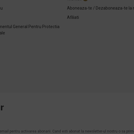
ou
Aboneaza-te / Dezaboneaza-te la 
Afiliati
entul General Pentru Protectia
ale
e
r
.
n email pentru activarea abonarii. Cand esti abonat la newsletter-ul nostru o sa pri