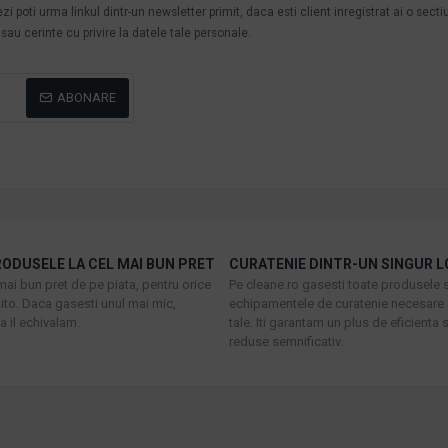
poti urma linkul dintr-un newsletter primit, daca esti client inregistrat ai o secti
au cerinte cu privire la datele tale personale.
ABONARE
ODUSELE LA CEL MAI BUN PRET
CURATENIE DINTR-UN SINGUR L
mai bun pret de pe piata, pentru orice
Pe cleane.ro gasesti toate produsele s
to. Daca gasesti unul mai mic,
echipamentele de curatenie necesare 
 il echivalam.
tale. Iti garantam un plus de eficienta s
reduse semnificativ.