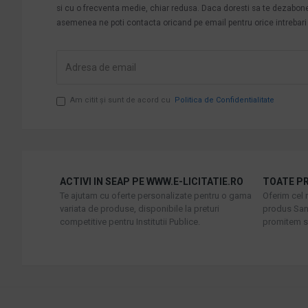
si cu o frecventa medie, chiar redusa. Daca doresti sa te dezabonezi 
asemenea ne poti contacta oricand pe email pentru orice intrebari s
Am citit şi sunt de acord cu
Politica de Confidentialitate
ACTIVI IN SEAP PE WWW.E-LICITATIE.RO
TOATE PR
Te ajutam cu oferte personalizate pentru o gama
Oferim cel 
variata de produse, disponibile la preturi
produs Sani
competitive pentru Institutii Publice.
promitem sa