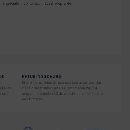
une speciala in contul tau in acest scop, si de
OC
RETUR IN 30 DE ZILE
i
Iti oferim produse de cea mai inalta calitate, dar
afacerii
daca doresti inlocuirea sau returnarea lor, noi
i costuri
asiguram returul in 30 de zile de la achizitie catre
consumatori.