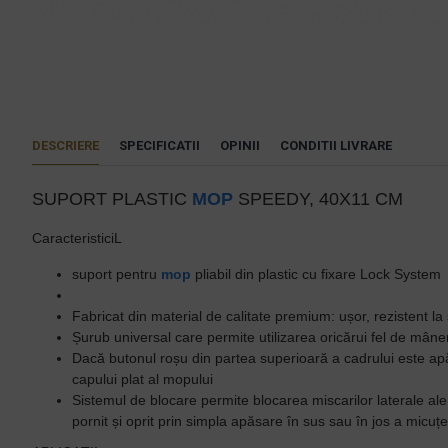
DESCRIERE
SPECIFICATII
OPINII
CONDITII LIVRARE
SUPORT PLASTIC
MOP
SPEEDY, 40X11 CM
CaracteristiciL
suport pentru
mop
pliabil din plastic cu fixare Lock System
Fabricat din material de calitate premium: ușor, rezistent la ș
Șurub universal care permite utilizarea oricărui fel de mân
Dacă butonul roșu din partea superioară a cadrului este apă
capului plat al mopului
Sistemul de blocare permite blocarea miscarilor laterale al
pornit și oprit prin simpla apăsare în sus sau în jos a micuței