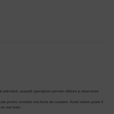
că atârnând; această operațiune permite clătirea și stoarcerea
cale pentru rezultate mai bune de curatare. Acest sistem poate fi
a se mai îndoi.