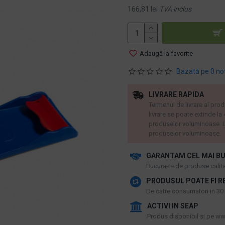
166,81 lei
TVA inclus
Adaugă la favorite
Bazată pe 0 no
LIVRARE RAPIDA
Termenul de livrare al prod
livrare se poate extinde la
produselor voluminoase. L
produselor voluminoase.
GARANTAM CEL MAI BU
​Bucura-te de produse calitat
PRODUSUL POATE FI R
De catre consumatori in 30 d
ACTIVI IN SEAP
Produs disponibil si pe www