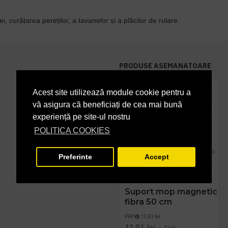
 curățarea pereților, a tavanelor și a plăcilor de rulare.
PRODUSE ASEMANATOARE
Acest site utilizează module cookie pentru a
vă asigura că beneficiați de cea mai bună
experiență pe site-ul nostru
POLITICA COOKIES
Preferinte
Accept
-26 %
Suport mop magnetic
fibra 50 cm
PRP
17,43 lei
12,91 lei