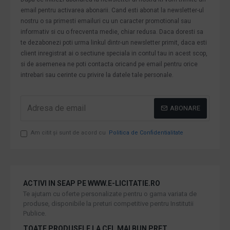
email pentru activarea abonarii. Cand esti abonat la newsletter-ul
nostru o sa primesti emailuri cu un caracter promotional sau
informativ si cu o frecventa medie, chiar redusa. Daca doresti sa
te dezabonezi poti urma linkul dintr-un newsletter primit, daca esti
client inregistrat ai o sectiune speciala in contul tau in acest scop,
si de asemenea ne poti contacta oricand pe email pentru orice
intrebari sau cerinte cu privire la datele tale personale.
ABONARE
Am citit şi sunt de acord cu
Politica de Confidentialitate
ACTIVI IN SEAP PE WWW.E-LICITATIE.RO
Te ajutam cu oferte personalizate pentru o gama variata de
produse, disponibile la preturi competitive pentru Institutii
Publice.
TOATE PRODUSELE LA CEL MAI BUN PRET