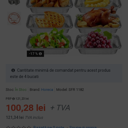
-17 %
Cantitate minimă de comandat pentru acest produs
este de 4 bucati
Stoc:
În Stoc
Brand:
Horeca
Model:
SFR 1182
PRP
121,23 lei
100,28 lei
+ TVA
121,34 lei
TVA inclus
Bazată pe 0 note.
-
Spune-ţi opinia