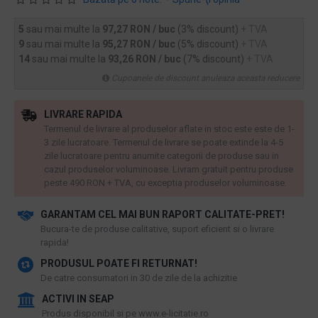
5
sau mai multe la
97,27 RON / buc
(3% discount)
+ TVA
9
sau mai multe la
95,27 RON / buc
(5% discount)
+ TVA
14
sau mai multe la
93,26 RON / buc
(7% discount)
+ TVA
Cupoanele de discount anuleaza aceasta reducere
LIVRARE RAPIDA
Termenul de livrare al produselor aflate in stoc este este de 1-
3 zile lucratoare. Termenul de livrare se poate extinde la 4-5
zile lucratoare pentru anumite categorii de produse sau in
cazul produselor voluminoase. Livram gratuit pentru produse
peste 490 RON + TVA, cu exceptia produselor voluminoase.
GARANTAM CEL MAI BUN RAPORT CALITATE-PRET!
​Bucura-te de produse calitative, suport eficient si o livrare
rapida!
PRODUSUL POATE FI RETURNAT!
De catre consumatori in 30 de zile de la achizitie
ACTIVI IN SEAP
Produs disponibil si pe www.e-licitatie.ro