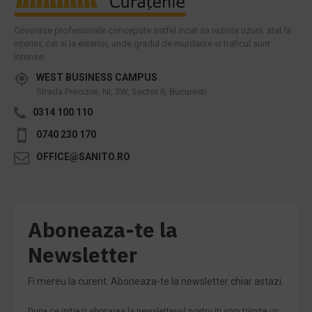
Covorase profesionale concepute astfel incat sa reziste uzurii, atat la
interior, cat si la exterior, unde gradul de murdarire si traficul sunt
intense.
WEST BUSINESS CAMPUS
Strada Preciziei, Nr, 3W, Sector 6, Bucuresti
0314 100 110
0740 230 170
OFFICE@SANITO.RO
Aboneaza-te la
Newsletter
Fi mereu la curent. Aboneaza-te la newsletter chiar astazi.
Dupa ce initiezi abonarea la newsletter-ul nostru iti vom trimite un