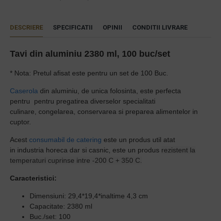
DESCRIERE
SPECIFICATII
OPINII
CONDITII LIVRARE
Tavi din aluminiu 2380 ml, 100 buc/set
* Nota: Pretul afisat este pentru un set de 100 Buc.
Caserola
din aluminiu, de unica folosinta, este p
erfecta
pentru
pentru pregatirea diverselor specialitati
culinare,
congelarea, conservarea si preparea alimentelor in
cuptor.
Acest
consumabil de catering
este un
produs util atat
in
i
ndustria
horeca dar si casnic, este un produs
rezistent la
temperaturi cuprinse intre -200 C + 350 C.
Caracteristici:
Dimensiuni: 29,4*19,4*inaltime 4,3 cm
Capacitate: 2380 ml
Buc./set: 100