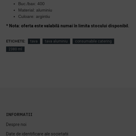
Buc./bax: 400
Material: aluminiu
Culoare: argintiu
* Nota: oferta este valabilă numai în limita stocului disponibil.
ETICHETE:
tava
tava aluminiu
consumabile catering
2380 ml
INFORMATII
Despre noi
Date de identificare ale societatii