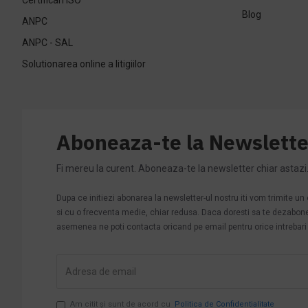
Blog
ANPC
ANPC - SAL
Solutionarea online a litigiilor
Aboneaza-te la Newslette
Fi mereu la curent. Aboneaza-te la newsletter chiar astazi
Dupa ce initiezi abonarea la newsletter-ul nostru iti vom trimite u
si cu o frecventa medie, chiar redusa. Daca doresti sa te dezabonezi 
asemenea ne poti contacta oricand pe email pentru orice intrebari s
Am citit şi sunt de acord cu
Politica de Confidentialitate