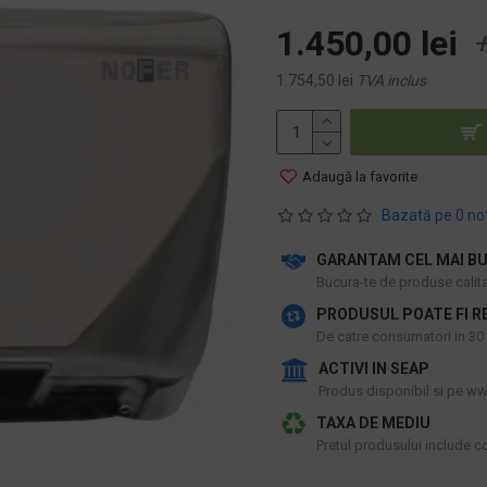
1.450,00 lei
+
1.754,50 lei
TVA inclus
Adaugă la favorite
Bazată pe 0 no
GARANTAM CEL MAI BU
​Bucura-te de produse calitat
PRODUSUL POATE FI R
De catre consumatori in 30 d
ACTIVI IN SEAP
Produs disponibil si pe www
TAXA DE MEDIU
Pretul produsului include cos