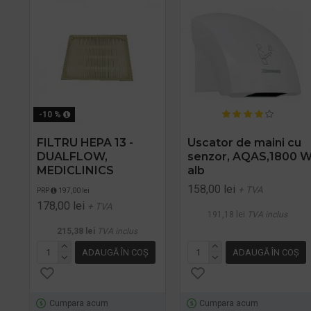
-10 %
FILTRU HEPA 13 -
Uscator de maini cu
DUALFLOW,
senzor, AQAS,1800 W
MEDICLINICS
alb
158,00 lei
+ TVA
PRP
197,00 lei
178,00 lei
+ TVA
191,18 lei
TVA inclus
215,38 lei
TVA inclus
ADAUGĂ ÎN COŞ
ADAUGĂ ÎN COŞ
Cumpara acum
Cumpara acum