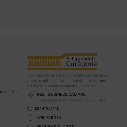
Intreaba despre produs
Intreaba despre produs
Covorase profesionale concepute astfel incat sa
reziste uzurii, atat la interior, cat si la exterior, unde
gradul de murdarire si traficul sunt intense.
newsletter
WEST BUSINESS CAMPUS
Strada Preciziei, Nr, 3W, Sector 6, Bucuresti
0314 100 110
0740 230 170
OFFICE@SANITO.RO