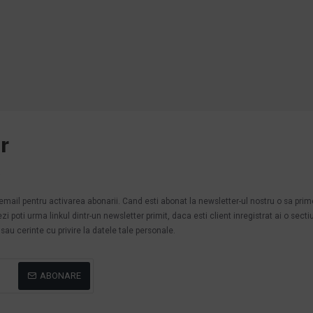
r
.
n email pentru activarea abonarii. Cand esti abonat la newsletter-ul nostru o sa pri
poti urma linkul dintr-un newsletter primit, daca esti client inregistrat ai o secti
au cerinte cu privire la datele tale personale.
ABONARE