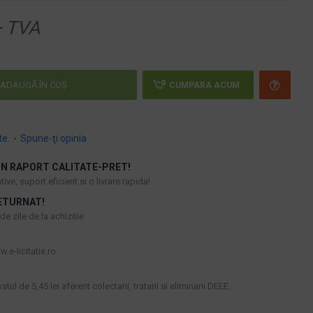
 TVA
ADAUGĂ ÎN COŞ
CUMPARA ACUM
te.
-
Spune-ţi opinia
N RAPORT CALITATE-PRET!
ive, suport eficient si o livrare rapida!
ETURNAT!
e zile de la achizitie
.e-licitatie.ro
tul de 5,45 lei aferent colectarii, tratarii si eliminarii DEEE.