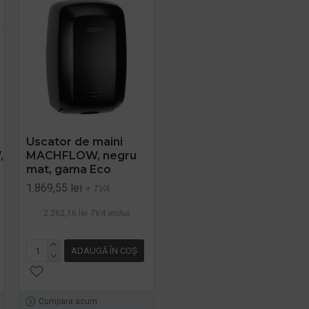
-9 %
Uscator de maini
Uscator maini
,
MACHFLOW, negru
SPEEDFLOW PLUS cu
mat, gama Eco
filtru Hepa, negru
1.869,55 lei
+ TVA
PRP
2.297,30 lei
2.088,45 lei
+ TVA
2.262,16 lei
TVA inclus
2.527,02 lei
TVA inclus
ADAUGĂ ÎN COŞ
ADAUGĂ ÎN COŞ
Cumpara acum
Cumpara acum