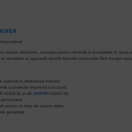
NOFER
nisaj satinat
u senzor electronic, conceput pentru eficiență și durabilitate în spații pu
 vandalism și siguranță sporită datorită construcției fără margini ascuț
e automat la detectarea mâinilor.
rită și protecție împotriva coroziunii.
R
01600.B) și alb (
NOFER
01600.W).
 periculoase.
min pentru un timp de uscare optim.
tate garantate.