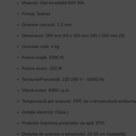
Material:
Oțel inoxidabil AISI 304
Finisaj:
Satinat
Grosime carcasă:
1.2 mm
Dimensiuni:
269 mm (H) x 363 mm (W) x 100 mm (D)
Greutate netă:
4 kg
Putere totală:
2350 W
Putere motor:
250 W
Tensiune/Frecvență:
220-240 V – 50/60 Hz
Viteză motor:
8300 r.p.m.
Temperatură aer evacuat:
39ºC (la o temperatură ambienta
Izolație electrică:
Clasa I
Protecție împotriva proiecțiilor de apă:
IPX1
Distanta de activare a senzorului:
10-50 cm (reglabilă)