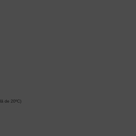
lă de 20ºC)