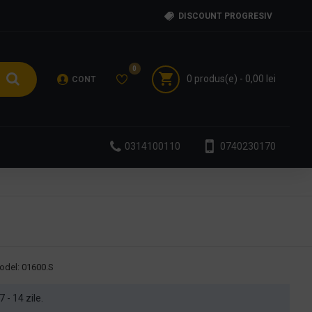
DISCOUNT PROGRESIV
0
0 produs(e) - 0,00 lei
CONT
0314100110
0740230170
odel:
01600.S
7 - 14 zile.