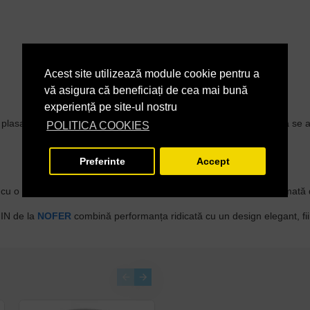
Acest site utilizează module cookie pentru a
vă asigura că beneficiați de cea mai bună
experiență pe site-ul nostru
plasate sub dispozitiv și rămâne în funcțiune atât timp cât acestea se
POLITICA COOKIES
Preferinte
Accept
a cu o cârpă moale, umezită ușor într-o soluție de apă și săpun, urmată
HIN de la
NOFER
combină performanța ridicată cu un design elegant, fiind 