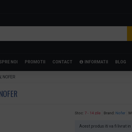
SPRE NOI
PROMOTII
CONTACT
INFORMATII
BLOG
, NOFER
 NOFER
Stoc:
7 - 14 zile
Brand:
Nofer
M
Acest produs iti va fi livrat in 