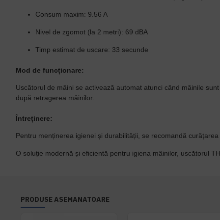
Consum maxim:
9.56 A
Nivel de zgomot (la 2 metri):
69 dBA
Timp estimat de uscare:
33 secunde
Mod de funcționare:
Uscătorul de mâini se activează automat atunci când mâinile sunt 
după retragerea mâinilor.
Întreținere:
Pentru menținerea igienei și durabilității, se recomandă curățare
O soluție modernă și eficientă pentru igiena mâinilor, uscătorul T
PRODUSE ASEMANATOARE