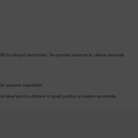
 află în câmpul senzorului. Se oprește automat la câteva secunde
 de uscarea suprafeței.
ideal pentru utilizare în spații publice și toalete accesibile.