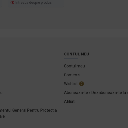
Intreaba despre produs
Intreaba despre produs
CONTUL MEU
Contul meu
Comenzi
Wishlist
0
ou
Aboneaza-te / Dezaboneaza-te la 
Afiliati
entul General Pentru Protectia
ale
e