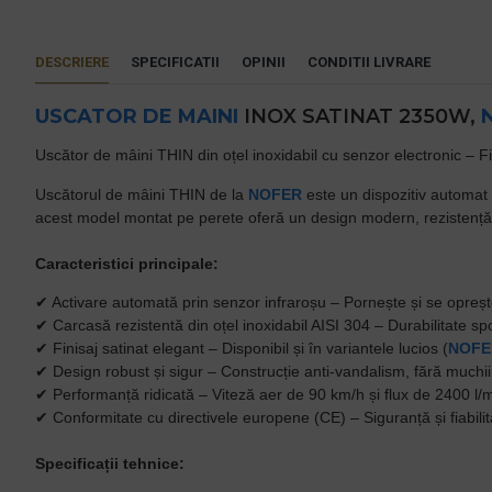
DESCRIERE
SPECIFICATII
OPINII
CONDITII LIVRARE
USCATOR DE MAINI
INOX SATINAT 2350W,
Uscător de mâini THIN din oțel inoxidabil cu senzor electronic – Fi
Uscătorul de mâini THIN de la
NOFER
este un dispozitiv automat c
acest model montat pe perete oferă un design modern, rezistență la
Caracteristici principale:
✔
Activare automată prin senzor infraroșu
– Pornește și se opreșt
✔
Carcasă rezistentă din oțel inoxidabil AISI 304
– Durabilitate spo
✔
Finisaj satinat elegant
– Disponibil și în variantele lucios (
NOFE
✔
Design robust și sigur
– Construcție anti-vandalism, fără muchii
✔
Performanță ridicată
– Viteză aer de 90 km/h și flux de 2400 l/
✔
Conformitate cu directivele europene (CE)
– Siguranță și fiabili
Specificații tehnice: