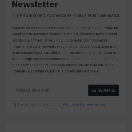
Newsletter
Fi mereu la curent. Aboneaza-te la newsletter chiar astazi.
Dupa ce initiezi abonarea la newsletter-ul nostru iti vom trimite un
email pentru activarea abonarii. Cand esti abonat la newsletter-ul
nostru o sa primesti emailuri cu un caracter promotional sau
informativ si cu o frecventa medie, chiar redusa. Daca doresti sa
te dezabonezi poti urma linkul dintr-un newsletter primit, daca esti
client inregistrat ai o sectiune speciala in contul tau in acest scop,
si de asemenea ne poti contacta oricand pe email pentru orice
intrebari sau cerinte cu privire la datele tale personale.
ABONARE
Am citit şi sunt de acord cu
Politica de Confidentialitate