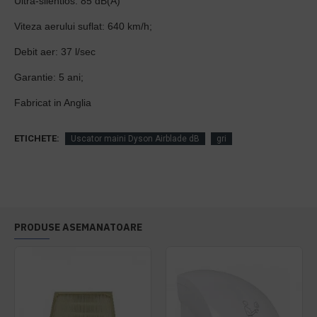
Ultra-silentios: 85 dB(A)
Viteza aerului suflat: 640 km/h;
Debit aer: 37 l/sec
Garantie: 5 ani;
Fabricat in Anglia
ETICHETE:
Uscator maini Dyson Airblade dB
gri
PRODUSE ASEMANATOARE