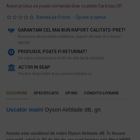
Acest produs se poate comanda doar cu plata Card sau OP
Bazată pe 0 note.
-
Spune-ţi opinia
GARANTAM CEL MAI BUN RAPORT CALITATE-PRET!
​Bucura-te de produse calitative, suport eficient si o livrare
rapida!
PRODUSUL POATE FI RETURNAT!
De catre consumatori in 30 de zile de la achizitie
ACTIVI IN SEAP
Produs disponibil si pe www.e-licitatie.ro
DESCRIERE
SPECIFICATII
OPINII
CONDITII LIVRARE
Uscator maini
Dyson Airblade dB, gri
Acesta este uscătorul de mâini Dyson Airblade dB. În fiecare
secundă, până la 30 de litri de aer sunt împinși prin filtrul HEPA,