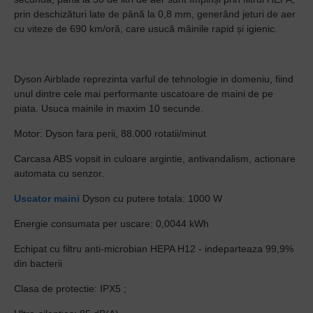
prin deschizături late de până la 0,8 mm, generând jeturi de aer
cu viteze de 690 km/oră, care usucă mâinile rapid și igienic.
Dyson Airblade reprezinta varful de tehnologie in domeniu, fiind
unul dintre cele mai performante uscatoare de maini de pe
piata. Usuca mainile in maxim 10 secunde.
Motor: Dyson fara perii, 88.000 rotatii/minut
Carcasa ABS vopsit in culoare argintie, antivandalism, actionare
automata cu senzor.
Uscator maini
Dyson cu putere totala: 1000 W
Energie consumata per uscare: 0,0044 kWh
Echipat cu filtru anti-microbian HEPA H12 - indeparteaza 99,9%
din bacterii
Clasa de protectie: IPX5 ;