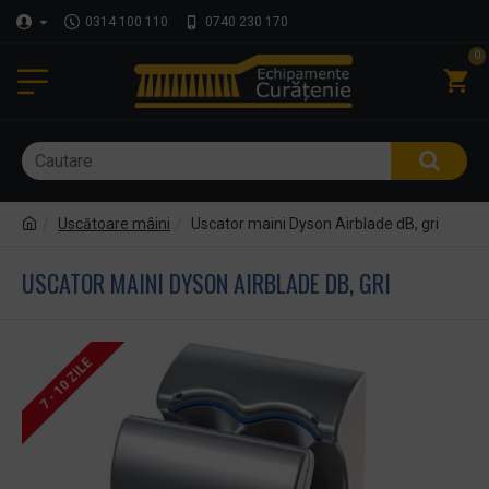
0314 100 110
0740 230 170
0
Uscătoare mâini
Uscator maini Dyson Airblade dB, gri
USCATOR MAINI DYSON AIRBLADE DB, GRI
7 - 10 ZILE