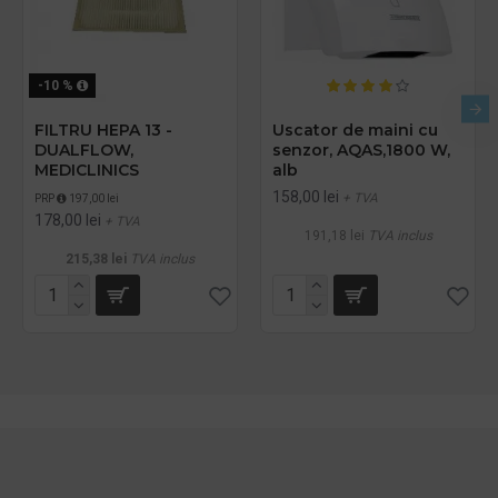
-10 %
FILTRU HEPA 13 -
Uscator de maini cu
DUALFLOW,
senzor, AQAS,1800 W,
MEDICLINICS
alb
158,00 lei
+ TVA
PRP
197,00 lei
178,00 lei
+ TVA
191,18 lei
TVA inclus
215,38 lei
TVA inclus