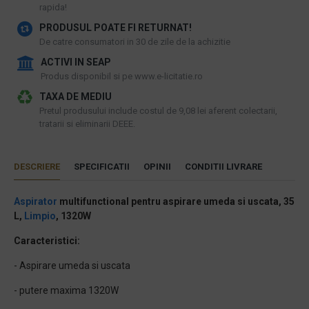
rapida!
PRODUSUL POATE FI RETURNAT!
De catre consumatori in 30 de zile de la achizitie
ACTIVI IN SEAP
Produs disponibil si pe www.e-licitatie.ro
TAXA DE MEDIU
Pretul produsului include costul de 9,08 lei aferent colectarii,
tratarii si eliminarii DEEE.
DESCRIERE
SPECIFICATII
OPINII
CONDITII LIVRARE
Aspirator
multifunctional pentru aspirare umeda si uscata, 35
L,
Limpio
, 1320W
Caracteristici:
- Aspirare umeda si uscata
- putere maxima 1320W