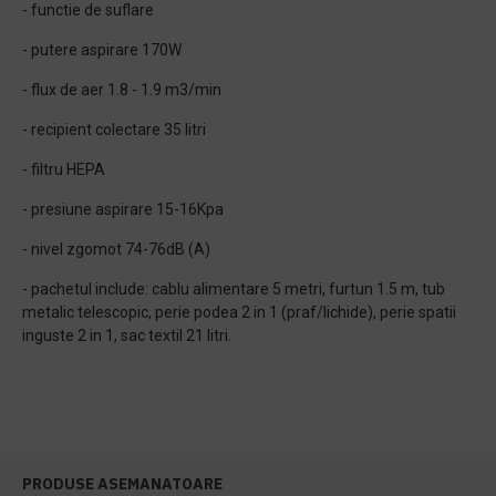
- functie de suflare
- putere aspirare 170W
- flux de aer 1.8 - 1.9 m3/min
- recipient colectare 35 litri
- filtru HEPA
- presiune aspirare 15-16Kpa
- nivel zgomot 74-76dB (A)
- pachetul include: cablu alimentare 5 metri, furtun 1.5 m, tub
metalic telescopic, perie podea 2 in 1 (praf/lichide), perie spatii
inguste 2 in 1, sac textil 21 litri.
PRODUSE ASEMANATOARE