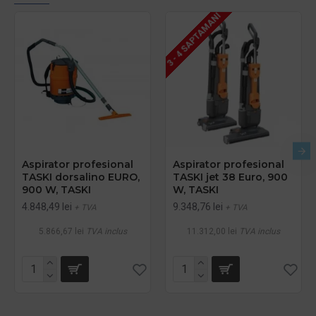
3 - 4 SAPTAMANI
Aspirator profesional
Aspirator profesional
TASKI dorsalino EURO,
TASKI jet 38 Euro, 900
900 W, TASKI
W, TASKI
4.848,49 lei
9.348,76 lei
+ TVA
+ TVA
5.866,67 lei
TVA inclus
11.312,00 lei
TVA inclus