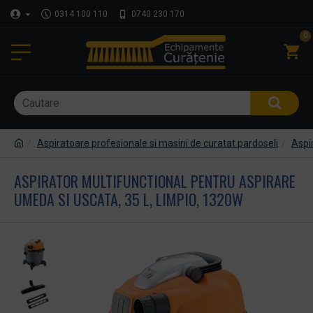
0314 100 110
0740 230 170
0
Aspiratoare profesionale si masini de curatat pardoseli
Aspir
ASPIRATOR MULTIFUNCTIONAL PENTRU ASPIRARE
UMEDA SI USCATA, 35 L, LIMPIO, 1320W