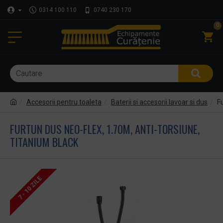
0314 100 110
0740 230 170
0
Accesorii pentru toaleta
Baterii si accesorii lavoar si dus
F
FURTUN DUS NEO-FLEX, 1.70M, ANTI-TORSIUNE,
TITANIUM BLACK
7 - 10 ZILE