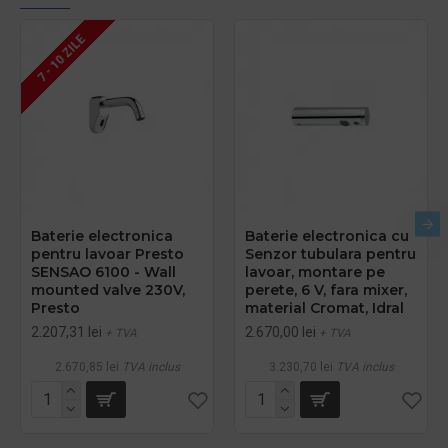
7 - 10 ZILE
Baterie electronica
Baterie electronica cu
pentru lavoar Presto
Senzor tubulara pentru
SENSAO 6100 - Wall
lavoar, montare pe
mounted valve 230V,
perete, 6 V, fara mixer,
Presto
material Cromat, Idral
2.207,31 lei
2.670,00 lei
+ TVA
+ TVA
2.670,85 lei
TVA inclus
3.230,70 lei
TVA inclus