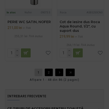
In stoc
Nofer
09073.S
Roca
A5B5250CN0
PERIE WC SATIN, NOFER
Cot de iesire dus Roca
Aqua Round, 1/2", cu
211,00 lei
+ TVA
suport dus
255,31 lei
TVA inclus
219,99 lei
+ TVA
266,19 lei
TVA inclus
1
2
Afişare 1 - 48 din 86 (2 pagini)
INTREBARI FRECVENTE
CE TIPURI DE ACCESORII PENTRU TOALETĂ