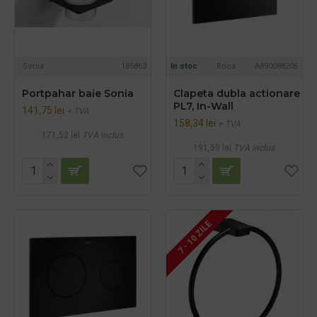
Sonia
185863
In stoc
Roca
A890088206
Portpahar baie Sonia
Clapeta dubla actionare
PL7, In-Wall
141,75 lei
+ TVA
158,34 lei
+ TVA
171,52 lei
TVA inclus
191,59 lei
TVA inclus
7 - 10 ZILE