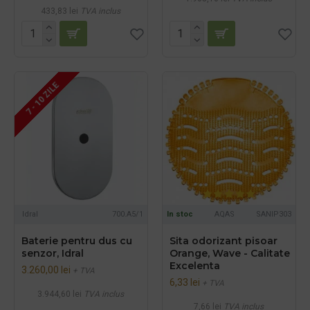
433,83 lei
TVA inclus
7 - 10 ZILE
Idral
700.A5/1
In stoc
AQAS
SANIP303
Baterie pentru dus cu
Sita odorizant pisoar
senzor, Idral
Orange, Wave - Calitate
Excelenta
3.260,00 lei
+ TVA
6,33 lei
+ TVA
3.944,60 lei
TVA inclus
7,66 lei
TVA inclus