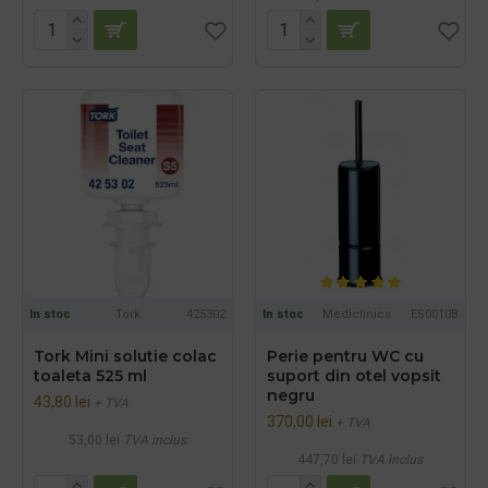
In stoc
Tork
425302
In stoc
Mediclinics
ES0010B
Tork Mini solutie colac
Perie pentru WC cu
toaleta 525 ml
suport din otel vopsit
negru
43,80 lei
+ TVA
370,00 lei
+ TVA
53,00 lei
TVA inclus
447,70 lei
TVA inclus