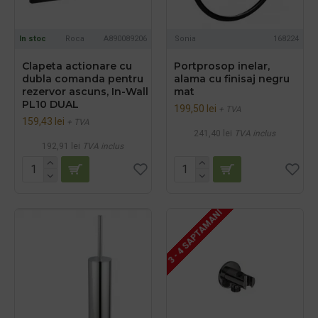
In stoc
Roca
A890089206
Sonia
168224
Clapeta actionare cu
Portprosop inelar,
dubla comanda pentru
alama cu finisaj negru
rezervor ascuns, In-Wall
mat
PL10 DUAL
199,50 lei
+ TVA
159,43 lei
+ TVA
241,40 lei
TVA inclus
192,91 lei
TVA inclus
3 - 4 SAPTAMANI