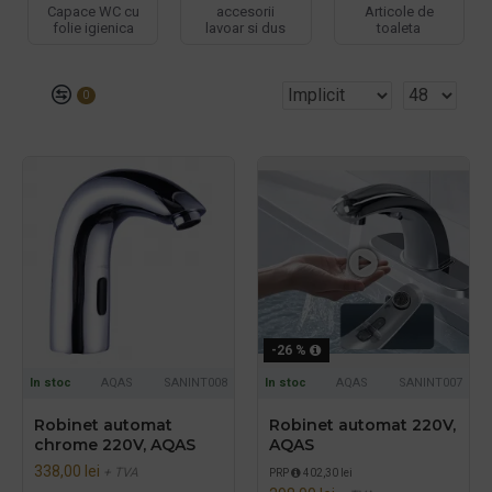
Capace WC cu
accesorii
Articole de
folie igienica
lavoar si dus
toaleta
0
-26 %
In stoc
AQAS
SANINT008
In stoc
AQAS
SANINT007
Robinet automat
Robinet automat 220V,
chrome 220V, AQAS
AQAS
338,00 lei
+ TVA
PRP
402,30 lei