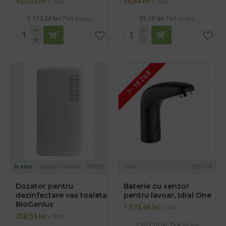
920,00 lei
48,84 lei
+ TVA
+ TVA
1.113,20 lei
TVA inclus
59,10 lei
TVA inclus
7 - 10 ZILE
In stoc
Hygiene Vision
950321
Idral
02511-B
Dozator pentru
Baterie cu senzor
dezinfectare vas toaleta
pentru lavoar, Idral One
BioGenius
1.574,46 lei
+ TVA
358,54 lei
+ TVA
1.905,10 lei
TVA inclus