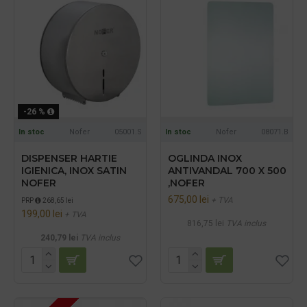
-26 %
In stoc
Nofer
05001.S
In stoc
Nofer
08071.B
DISPENSER HARTIE
OGLINDA INOX
IGIENICA, INOX SATIN
ANTIVANDAL 700 X 500
NOFER
,NOFER
675,00 lei
+ TVA
PRP
268,65 lei
199,00 lei
+ TVA
816,75 lei
TVA inclus
240,79 lei
TVA inclus