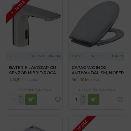
7 - 14 ZILE
Roca
WQ3W1ELE0040004
In stoc
Nofer
15029.S
BATERIE LAVOZAR CU
CAPAC WC INOX
SENZOR HIBRID,ROCA
ANTIVANDALISM, NOFER
774,80 lei
960,00 lei
+ TVA
+ TVA
937,51 lei
TVA inclus
1.161,60 lei
TVA inclus
7 - 10 ZILE