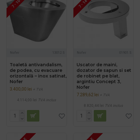
7 - 10 ZILE
7 - 14 ZILE
Nofer
13012.S
Nofer
01901.S
Toaletă antivandalism,
Uscator de maini,
de podea, cu evacuare
dozator de sapun si set
orizontală – inox satinat,
de robinet pe blat,
Nofer
argintiu Concept 3,
Nofer
3.400,00 lei
+ TVA
7.289,62 lei
+ TVA
4.114,00 lei
TVA inclus
8.820,44 lei
TVA inclus