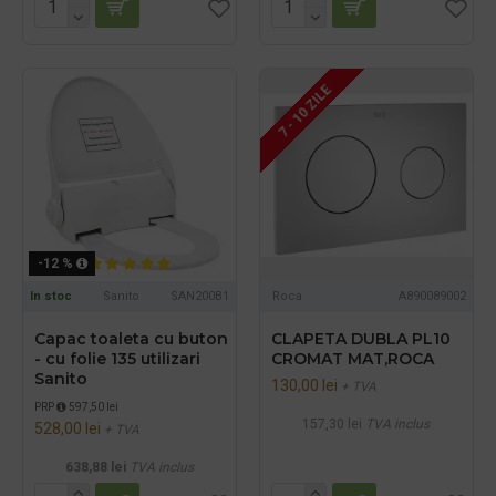
7 - 10 ZILE
-12 %
In stoc
Sanito
SAN200B1
Roca
A890089002
Capac toaleta cu buton
CLAPETA DUBLA PL10
- cu folie 135 utilizari
CROMAT MAT,ROCA
Sanito
130,00 lei
+ TVA
PRP
597,50 lei
157,30 lei
TVA inclus
528,00 lei
+ TVA
638,88 lei
TVA inclus