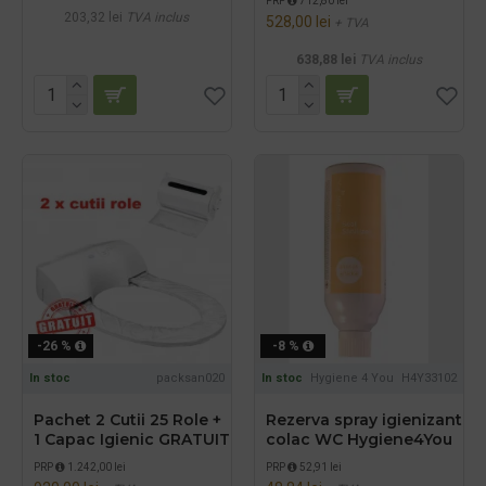
PRP
712,80 lei
203,32 lei
TVA inclus
528,00 lei
+ TVA
638,88 lei
TVA inclus
-26 %
-8 %
In stoc
packsan020
In stoc
Hygiene 4 You
H4Y33102
Pachet 2 Cutii 25 Role +
Rezerva spray igienizant
1 Capac Igienic GRATUIT
colac WC Hygiene4You
PRP
1.242,00 lei
PRP
52,91 lei