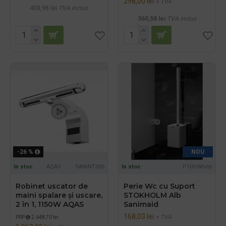
298,00 lei
+ TVA
408,98 lei
TVA inclus
360,58 lei
TVA inclus
-26 %
NOU
In stoc
AQAS
SANINT006
In stoc
P100-White
Robinet uscator de
Perie Wc cu Suport
maini spalare și uscare,
STOKHOLM Alb
2 în 1, 1150W AQAS
Sanimaid
168,03 lei
+ TVA
PRP
2.648,70 lei