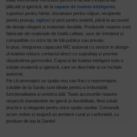
plăcută și igienică, de la
capace de toaleta inteligent
e
,
suporturi pentru hârtie, dozatoare pentru săpun, recipiente
pentru prosop,
oglinzi
și perii pentru toaletă, până la accesorii
de design elegant și materiale durabile. Produsele noastre sunt
fabricate din materiale de înaltă calitate, ușor de întreținut și
compatibile cu orice tip de băi publice sau private.
In plus, integrarea capacului WC automat cu senzor in design-
ul toaletei reduce contactul direct cu suprafața și previne
răspândirea germenilor. Capacul de toaleta inteligent este o
soluție modernă și igienică, care se deschide și se închide
automat.
Fie că amenajezi un spațiu nou sau fraci o reamenajare,
soluțiile de la Sanito sunt ideale pentru a îmbunătăți
funcționalitatea și estetica băii. Toate accesoriile noastre
respectă standardele de igienă și durabilitate, fiind soluții
practice și elegante pentru orice spațiu sanitar. Comandă
acum online și asigură un ambient curaț și confortabil, cu
produse de top la Sanito!