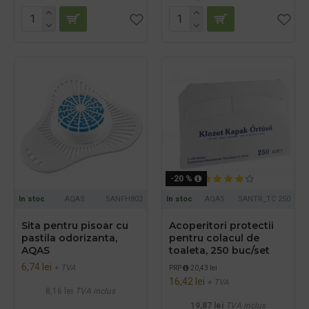
-20 %
In stoc
AQAS
SANFH802
In stoc
AQAS
SANTR_TC 250
Sita pentru pisoar cu
Acoperitori protectii
pastila odorizanta,
pentru colacul de
AQAS
toaleta, 250 buc/set
6,74 lei
+ TVA
PRP
20,43 lei
16,42 lei
+ TVA
8,16 lei
TVA inclus
19,87 lei
TVA inclus