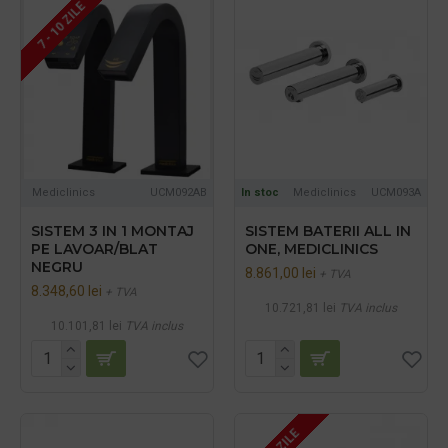
7 - 10 ZILE
Mediclinics
UCM092AB
In stoc
Mediclinics
UCM093A
SISTEM 3 IN 1 MONTAJ
SISTEM BATERII ALL IN
PE LAVOAR/BLAT
ONE, MEDICLINICS
NEGRU
8.861,00 lei
+ TVA
8.348,60 lei
+ TVA
10.721,81 lei
TVA inclus
10.101,81 lei
TVA inclus