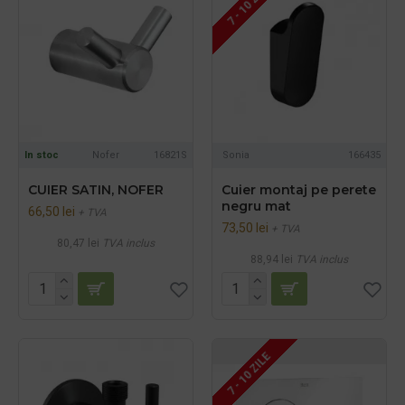
7 - 10 ZILE
In stoc
Nofer
16821S
Sonia
166435
CUIER SATIN, NOFER
Cuier montaj pe perete
negru mat
66,50 lei
+ TVA
73,50 lei
+ TVA
80,47 lei
TVA inclus
88,94 lei
TVA inclus
7 - 10 ZILE