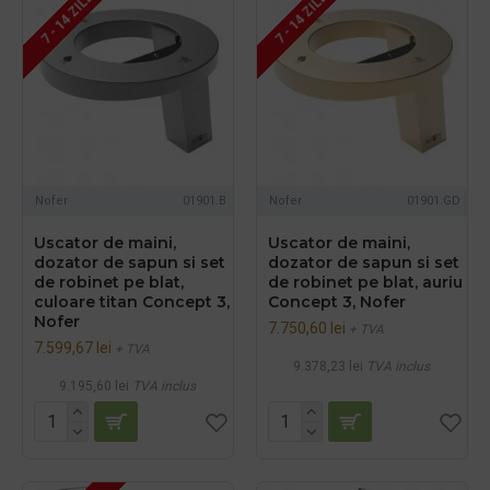
7 - 14 ZILE
7 - 14 ZILE
Nofer
01901.B
Nofer
01901.GD
Uscator de maini,
Uscator de maini,
dozator de sapun si set
dozator de sapun si set
de robinet pe blat,
de robinet pe blat, auriu
culoare titan Concept 3,
Concept 3, Nofer
Nofer
7.750,60 lei
+ TVA
7.599,67 lei
+ TVA
9.378,23 lei
TVA inclus
9.195,60 lei
TVA inclus