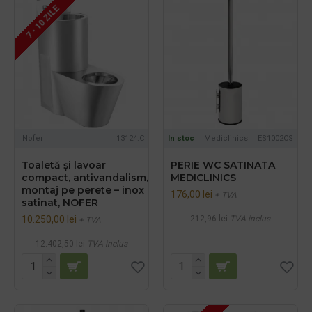
7 - 10 ZILE
Nofer
13124.C
In stoc
Mediclinics
ES1002CS
Toaletă și lavoar
PERIE WC SATINATA
compact, antivandalism,
MEDICLINICS
montaj pe perete – inox
176,00 lei
+ TVA
satinat, NOFER
10.250,00 lei
212,96 lei
TVA inclus
+ TVA
12.402,50 lei
TVA inclus