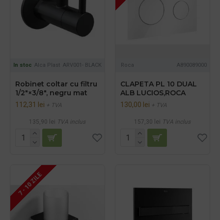
In stoc
Alca Plast
ARV001- BLACK
Roca
A890089000
Robinet coltar cu filtru
CLAPETA PL 10 DUAL
1/2"×3/8", negru mat
ALB LUCIOS,ROCA
112,31 lei
130,00 lei
+ TVA
+ TVA
135,90 lei
TVA inclus
157,30 lei
TVA inclus
7 - 10 ZILE