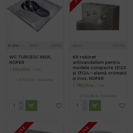
In stoc
Nofer
13023.B
Nofer
07014.N
WC TURCESC INOX,
Kit robinet
NOFER
antivandalism pentru
modele compacte 13123
1.550,00 lei
+ TVA
și 13124 – alamă cromată
și inox, NOFER
1.875,50 lei
TVA inclus
1.788,00 lei
+ TVA
2.163,48 lei
TVA inclus