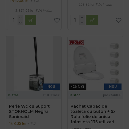
1.962,00 lei
+ TVA
203,32 lei
TVA inclus
2.374,02 lei
TVA inclus
NOU
-26 %
NOU
In stoc
P100-Black
In stoc
packsan033
Perie Wc cu Suport
Pachet Capac de
STOKHOLM Negru
toaleta cu buton + 5x
Sanimaid
Rola folie de unica
folosinta 135 utilizari
168,03 lei
+ TVA