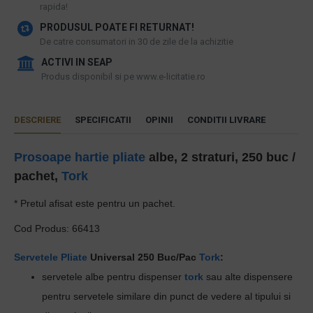
rapida!
PRODUSUL POATE FI RETURNAT!
De catre consumatori in 30 de zile de la achizitie
ACTIVI IN SEAP
Produs disponibil si pe www.e-licitatie.ro
DESCRIERE
SPECIFICATII
OPINII
CONDITII LIVRARE
Prosoape hartie pliate
albe, 2 straturi, 250 buc /
pachet,
Tork
* Pretul afisat este pentru un pachet.
Cod Produs:
66413
Servetele Pliate
Universal 250 Buc/Pac
Tork
:
servetele albe pentru dispenser
tork
sau alte dispensere
pentru servetele similare din punct de vedere al tipului si