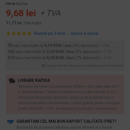
PRP
13,07 lei
9,68 lei
+ TVA
11,71 lei
TVA inclus
Bazată pe 3 note.
-
Spune-ţi opinia
75
sau mai multe la
9,39 RON / buc
(3% discount)
+ TVA
135
sau mai multe la
9,20 RON / buc
(5% discount)
+ TVA
210
sau mai multe la
9,00 RON / buc
(7% discount)
+ TVA
Cupoanele de discount anuleaza aceasta reducere
LIVRARE RAPIDA
Termenul de livrare al produselor aflate in stoc este este de 1-
3 zile lucratoare. Termenul de livrare se poate extinde la 4-5
zile lucratoare pentru anumite categorii de produse sau in
cazul produselor voluminoase. Livram gratuit pentru produse
peste 490 RON + TVA, cu exceptia produselor voluminoase.
GARANTAM CEL MAI BUN RAPORT CALITATE-PRET!
​Bucura-te de produse calitative, suport eficient si o livrare