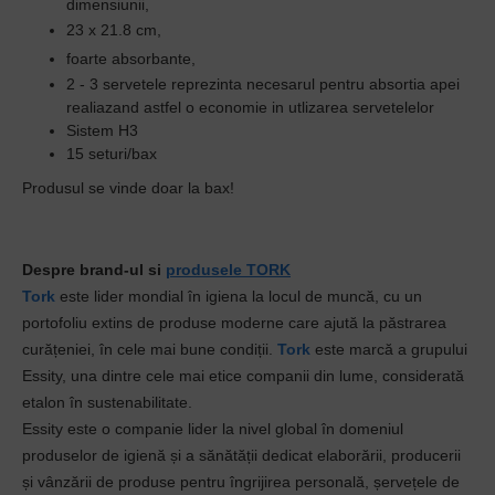
dimensiunii,
23 x 21.8 cm,
foarte absorbante,
2 - 3 servetele reprezinta necesarul pentru absortia apei
realiazand astfel o economie in utlizarea servetelelor
Sistem H3
15 seturi/bax
Produsul se vinde doar la bax!
Despre brand-ul si
produsele TORK
Tork
este lider mondial în igiena la locul de muncă, cu un
portofoliu extins de produse moderne care ajută la păstrarea
curățeniei, în cele mai bune condiții.
Tork
este marcă a grupului
Essity, una dintre cele mai etice companii din lume, considerată
etalon în sustenabilitate.
Essity este o companie lider la nivel global în domeniul
produselor de igienă și a sănătății dedicat elaborării, producerii
și vânzării de produse pentru îngrijirea personală, șervețele de