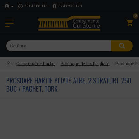
0314 100 110
0740 230 170
0
Consumabile hartie
Prosoape de hartie pliate
Prosoape har
PROSOAPE HARTIE PLIATE ALBE, 2 STRATURI, 250
BUC / PACHET, TORK