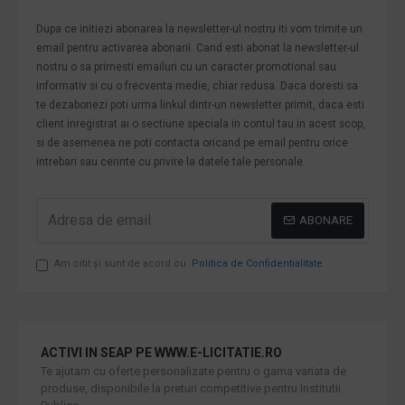
Dupa ce initiezi abonarea la newsletter-ul nostru iti vom trimite un
email pentru activarea abonarii. Cand esti abonat la newsletter-ul
nostru o sa primesti emailuri cu un caracter promotional sau
informativ si cu o frecventa medie, chiar redusa. Daca doresti sa
te dezabonezi poti urma linkul dintr-un newsletter primit, daca esti
client inregistrat ai o sectiune speciala in contul tau in acest scop,
si de asemenea ne poti contacta oricand pe email pentru orice
intrebari sau cerinte cu privire la datele tale personale.
ABONARE
Am citit şi sunt de acord cu
Politica de Confidentialitate
ACTIVI IN SEAP PE WWW.E-LICITATIE.RO
Te ajutam cu oferte personalizate pentru o gama variata de
produse, disponibile la preturi competitive pentru Institutii