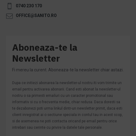
0740 230 170
OFFICE@SANITO.RO
Aboneaza-te la
Newsletter
Fi mereu la curent. Aboneaza-te la newsletter chiar astazi.
Dupa ce initiezi abonarea la newsletter-ul nostru iti vom trimite un
email pentru activarea abonarii. Cand esti abonat la newsletter-ul
nostru o sa primesti emailuri cu un caracter promotional sau
informativ si cu o frecventa medie, chiar redusa. Daca doresti sa
te dezabonezi poti urma linkul dintr-un newsletter primit, daca esti
client inregistrat ai o sectiune speciala in contul tau in acest scop,
si de asemenea ne poti contacta oricand pe email pentru orice
intrebari sau cerinte cu privire la datele tale personale.