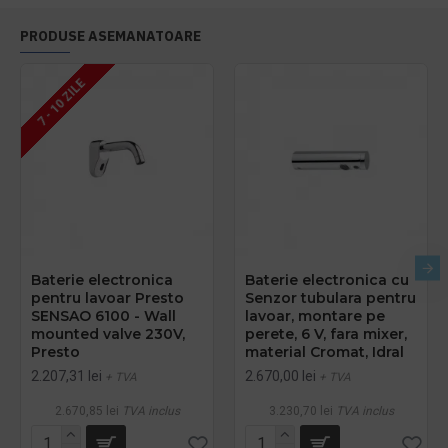
PRODUSE ASEMANATOARE
7 - 10 ZILE
Baterie electronica
Baterie electronica cu
pentru lavoar Presto
Senzor tubulara pentru
SENSAO 6100 - Wall
lavoar, montare pe
mounted valve 230V,
perete, 6 V, fara mixer,
Presto
material Cromat, Idral
2.207,31 lei
2.670,00 lei
+ TVA
+ TVA
2.670,85 lei
TVA inclus
3.230,70 lei
TVA inclus