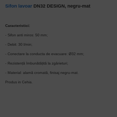
Sifon lavoar
DN32 DESIGN, negru-mat
Caracteristici:
- Sifon anti miros: 50 mm;
- Debit: 30 l/min;
- Conectare la conducta de evacuare: Ø32 mm;
- Rezistență îmbunătățită la zgârieturi;
- Material: alamă cromată, finisaj negru-mat.
Produs in Cehia.