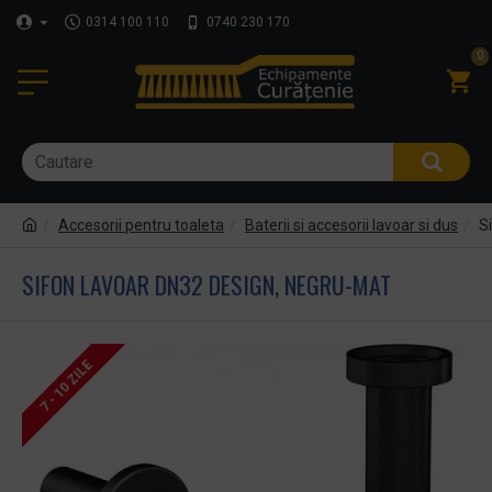
0314 100 110
0740 230 170
0
Accesorii pentru toaleta
Baterii si accesorii lavoar si dus
S
SIFON LAVOAR DN32 DESIGN, NEGRU-MAT
7 - 10 ZILE