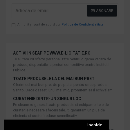
ABONARE
Am citit şi sunt de acord cu
Politica de Confidentialitate
ACTIVI IN SEAP PE WWW.E-LICITATIE.RO
Te ajutam cu oferte personalizate pentru o gama variata de
produse, disponibile la preturi competitive pentru Institutii
Publice.
TOATE PRODUSELE LA CEL MAI BUN PRET
Oferim cel mai bun pret de pe piata, pentru orice produs
Sanito. Daca gasesti unul mai mic, promitem sa il echivalam.
CURATENIE DINTR-UN SINGUR LOC
Pe cleane.ro gasesti toate produsele si echipamentele de
curatenie necesare afacerii tale. Iti garantam un plus de
eficienta si costuri reduse semnificativ.
RETUR IN 30 DE ZILE
Inchide