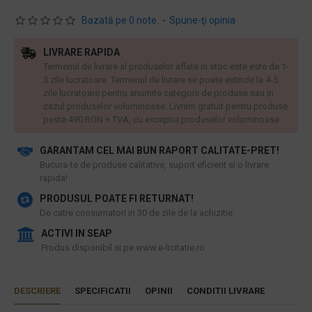
Bazată pe 0 note.
-
Spune-ţi opinia
LIVRARE RAPIDA
Termenul de livrare al produselor aflate in stoc este este de 1-
3 zile lucratoare. Termenul de livrare se poate extinde la 4-5
zile lucratoare pentru anumite categorii de produse sau in
cazul produselor voluminoase. Livram gratuit pentru produse
peste 490 RON + TVA, cu exceptia produselor voluminoase.
GARANTAM CEL MAI BUN RAPORT CALITATE-PRET!
​Bucura-te de produse calitative, suport eficient si o livrare
rapida!
PRODUSUL POATE FI RETURNAT!
De catre consumatori in 30 de zile de la achizitie
ACTIVI IN SEAP
Produs disponibil si pe www.e-licitatie.ro
DESCRIERE
SPECIFICATII
OPINII
CONDITII LIVRARE