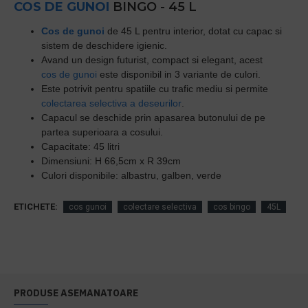
COS DE GUNOI
BINGO - 45 L
Cos de gunoi
de 45 L pentru interior, dotat cu capac si
sistem de deschidere igienic.
Avand un design futurist, compact si elegant, acest
cos de gunoi
este disponibil in 3 variante de culori.
Este potrivit pentru spatiile cu trafic mediu si permite
colectarea selectiva a deseurilor
.
Capacul se deschide prin apasarea butonului de pe
partea superioara a cosului.
Capacitate: 45 litri
Dimensiuni: H 66,5cm x R 39cm
Culori disponibile: albastru, galben, verde
ETICHETE:
cos gunoi
colectare selectiva
cos bingo
45L
PRODUSE ASEMANATOARE