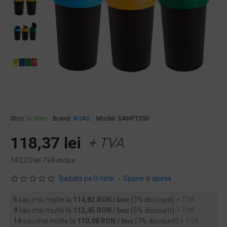
Stoc:
În Stoc
Brand:
AQAS
Model:
SANPT350
118,37 lei
+ TVA
143,23 lei
TVA inclus
Bazată pe 0 note.
-
Spune-ţi opinia
5
sau mai multe la
114,82 RON / buc
(3% discount)
+ TVA
9
sau mai multe la
112,45 RON / buc
(5% discount)
+ TVA
14
sau mai multe la
110,08 RON / buc
(7% discount)
+ TVA