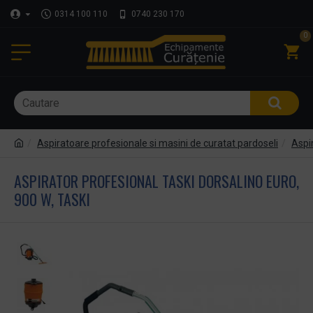
0314 100 110
0740 230 170
0
Aspiratoare profesionale si masini de curatat pardoseli
Aspir
ASPIRATOR PROFESIONAL TASKI DORSALINO EURO,
900 W, TASKI