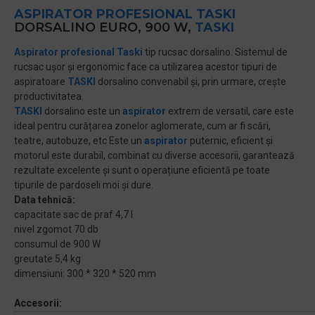
ASPIRATOR PROFESIONAL
TASKI
DORSALINO EURO, 900 W,
TASKI
Aspirator profesional
Taski
tip rucsac dorsalino.
Sistemul de
rucsac ușor și ergonomic face ca utilizarea acestor tipuri de
aspiratoare
TASKI
dorsalino convenabil și, prin urmare, crește
productivitatea.
TASKI
dorsalino este un
aspirator
extrem de versatil, care este
ideal pentru curățarea zonelor aglomerate, cum ar fi scări,
teatre, autobuze, etc Este un
aspirator
puternic, eficient și
motorul este durabil, combinat cu diverse accesorii, garantează
rezultate excelente și sunt o operațiune eficientă pe toate
tipurile de pardoseli moi și dure.
Data tehnică:
capacitate sac de praf 4,7 l
nivel zgomot 70 db
consumul de 900 W
greutate 5,4 kg
dimensiuni: 300 * 320 * 520 mm
Accesorii: