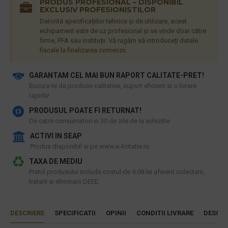
PRODUS PROFESIONAL – DISPONIBIL
EXCLUSIV PROFESIONISTILOR
Datorită specificațiilor tehnice și de utilizare, acest
echipament este de uz profesional și se vinde doar către
firme, PFA sau instituții. Vă rugăm să introduceți datele
fiscale la finalizarea comenzii.
GARANTAM CEL MAI BUN RAPORT CALITATE-PRET!
​Bucura-te de produse calitative, suport eficient si o livrare
rapida!
PRODUSUL POATE FI RETURNAT!
De catre consumatori in 30 de zile de la achizitie
ACTIVI IN SEAP
Produs disponibil si pe www.e-licitatie.ro
TAXA DE MEDIU
Pretul produsului include costul de 9,08 lei aferent colectarii,
tratarii si eliminarii DEEE.
DESCRIERE
SPECIFICATII
OPINII
CONDITII LIVRARE
DESCAR