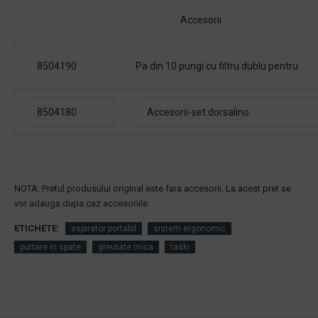
Accesorii
8504190
Pa din 10 pungi cu filtru dublu pentru
8504180
Accesorii-set dorsalino
NOTA: Pretul produsului original este fara accesorii.
La acest pret
se
vor adauga dupa caz accesoriile.
ETICHETE:
aspirator portabil
sistem ergonomic
purtare in spate
greutate mica
taski