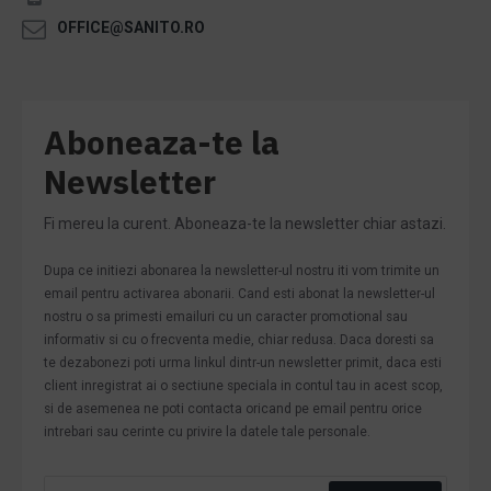
OFFICE@SANITO.RO
Aboneaza-te la
Newsletter
Fi mereu la curent. Aboneaza-te la newsletter chiar astazi.
Dupa ce initiezi abonarea la newsletter-ul nostru iti vom trimite un
email pentru activarea abonarii. Cand esti abonat la newsletter-ul
nostru o sa primesti emailuri cu un caracter promotional sau
informativ si cu o frecventa medie, chiar redusa. Daca doresti sa
te dezabonezi poti urma linkul dintr-un newsletter primit, daca esti
client inregistrat ai o sectiune speciala in contul tau in acest scop,
si de asemenea ne poti contacta oricand pe email pentru orice
intrebari sau cerinte cu privire la datele tale personale.