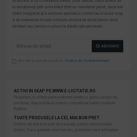
informativ si cu o frecventa medie, chiar redusa. Daca doresti sa
te dezabonezi poti urma linkul dintr-un newsletter primit, daca esti
client inregistrat ai o sectiune speciala in contul tau in acest scop,
si de asemenea ne poti contacta oricand pe email pentru orice
intrebari sau cerinte cu privire la datele tale personale.
ABONARE
Am citit şi sunt de acord cu
Politica de Confidentialitate
ACTIVI IN SEAP PE WWW.E-LICITATIE.RO
Te ajutam cu oferte personalizate pentru o gama variata de
produse, disponibile la preturi competitive pentru Institutii
Publice.
TOATE PRODUSELE LA CEL MAI BUN PRET
Oferim cel mai bun pret de pe piata, pentru orice produs
Sanito. Daca gasesti unul mai mic, promitem sa il echivalam.