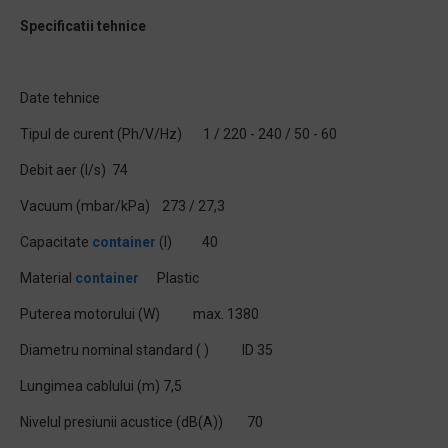
Specificatii tehnice
Date tehnice
Tipul de curent (Ph/V/Hz) 1 / 220 - 240 / 50 - 60
Debit aer (l/s) 74
Vacuum (mbar/kPa) 273 / 27,3
Capacitate
container
(l) 40
Material
container
Plastic
Puterea motorului (W) max. 1380
Diametru nominal standard ( ) ID 35
Lungimea cablului (m) 7,5
Nivelul presiunii acustice (dB(A)) 70