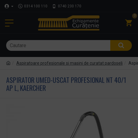
0314 100 110
0740 230 170
0
Aspiratoare profesionale si masini de curatat pardoseli
Aspi
ASPIRATOR UMED-USCAT PROFESIONAL NT 40/1
AP L, KAERCHER