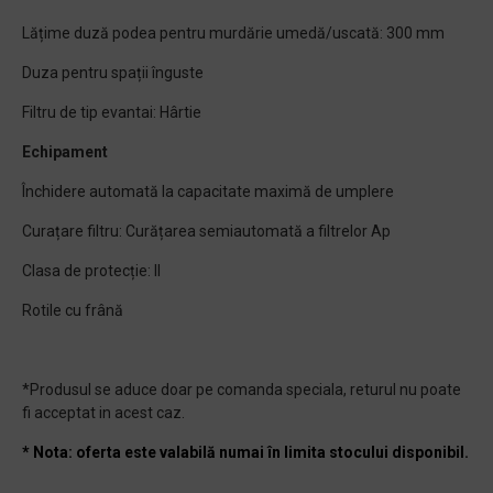
Lățime duză podea pentru murdărie umedă/uscată: 300 mm
Duza pentru spații înguste
Filtru de tip evantai: Hârtie
Echipament
Închidere automată la capacitate maximă de umplere
Curațare filtru: Curățarea semiautomată a filtrelor Ap
Clasa de protecție: II
Rotile cu frână
*Produsul se aduce doar pe comanda speciala, returul nu poate
fi acceptat in acest caz.
* Nota: oferta este valabilă numai în limita stocului disponibil.