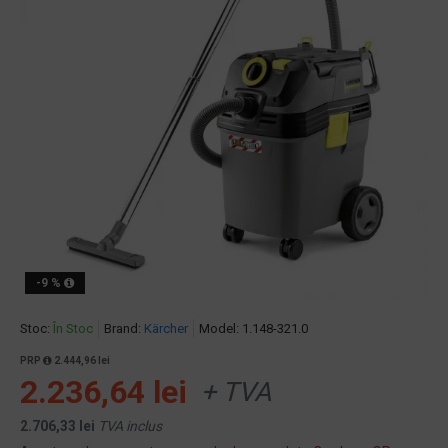
-9 %
Stoc:
În Stoc
Brand:
Kärcher
Model:
1.148-321.0
PRP
2.444,96 lei
2.236,64 lei
+ TVA
2.706,33 lei
TVA inclus