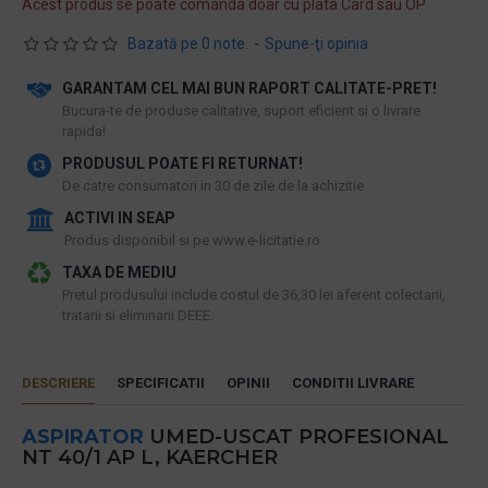
Acest produs se poate comanda doar cu plata Card sau OP
Bazată pe 0 note.
-
Spune-ţi opinia
GARANTAM CEL MAI BUN RAPORT CALITATE-PRET!
​Bucura-te de produse calitative, suport eficient si o livrare
rapida!
PRODUSUL POATE FI RETURNAT!
De catre consumatori in 30 de zile de la achizitie
ACTIVI IN SEAP
Produs disponibil si pe www.e-licitatie.ro
TAXA DE MEDIU
Pretul produsului include costul de 36,30 lei aferent colectarii,
tratarii si eliminarii DEEE.
DESCRIERE
SPECIFICATII
OPINII
CONDITII LIVRARE
ASPIRATOR
UMED-USCAT PROFESIONAL
NT 40/1 AP L, KAERCHER