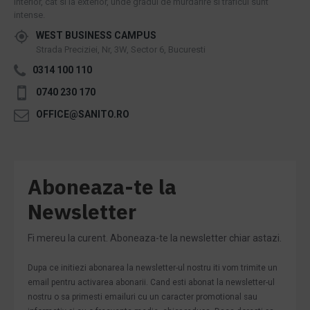
interior, cat si la exterior, unde gradul de murdarire si traficul sunt
intense.
WEST BUSINESS CAMPUS
Strada Preciziei, Nr, 3W, Sector 6, Bucuresti
0314 100 110
0740 230 170
OFFICE@SANITO.RO
Aboneaza-te la
Newsletter
Fi mereu la curent. Aboneaza-te la newsletter chiar astazi.
Dupa ce initiezi abonarea la newsletter-ul nostru iti vom trimite un
email pentru activarea abonarii. Cand esti abonat la newsletter-ul
nostru o sa primesti emailuri cu un caracter promotional sau