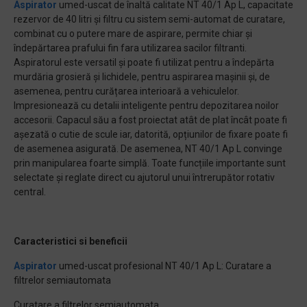
Aspirator
umed-uscat de înaltă calitate NT 40/1 Ap L, capacitate
rezervor de 40 litri și filtru cu sistem semi-automat de curatare,
combinat cu o putere mare de aspirare, permite chiar și
îndepărtarea prafului fin fara utilizarea sacilor filtranti.
Aspiratorul este versatil și poate fi utilizat pentru a îndepărta
murdăria grosieră și lichidele, pentru aspirarea mașinii și, de
asemenea, pentru curățarea interioară a vehiculelor.
Impresionează cu detalii inteligente pentru depozitarea noilor
accesorii. Capacul său a fost proiectat atât de plat încât poate fi
așezată o cutie de scule iar, datorită, opțiunilor de fixare poate fi
de asemenea asigurată. De asemenea, NT 40/1 Ap L convinge
prin manipularea foarte simplă. Toate funcțiile importante sunt
selectate și reglate direct cu ajutorul unui întrerupător rotativ
central.
Caracteristici si beneficii
Aspirator
umed-uscat profesional NT 40/1 Ap L: Curatare a
filtrelor semiautomata
Curatare a filtrelor semiautomata