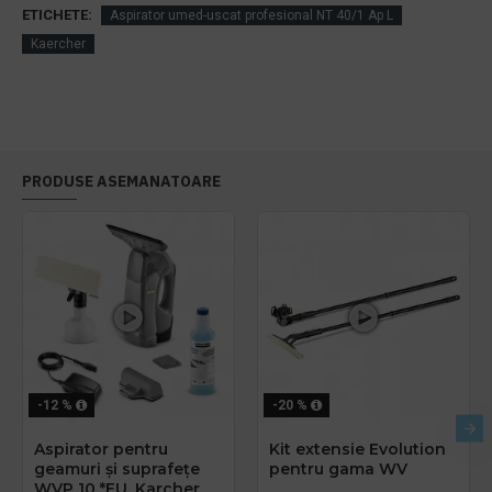
ETICHETE:
Aspirator umed-uscat profesional NT 40/1 Ap L
Kaercher
PRODUSE ASEMANATOARE
-12 %
-20 %
Aspirator pentru
Kit extensie Evolution
geamuri și suprafețe
pentru gama WV
WVP 10 *EU, Karcher